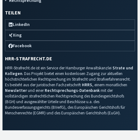
Rechtsprechung
TEILEN
LinkedIn
Xing
Facebook
HRR-STRAFRECHT.DE
HRR-Strafrecht.de ist ein Service der Hamburger Anwaltskanzlei
Strate und
Kollegen
. Das Projekt bietet einen kostenlosen Zugang zur aktuellen
höchstrichterlichen Rechtsprechung im Strafrecht und Strafverfahrensrecht.
Es besteht aus der juristischen Fachzeitschrift
HRRS
, einem monatlichen
Newsletter
und einer
Rechtsprechungs-Datenbank
mit der
vollständigen strafrechtlichen Rechtsprechung des Bundesgerichtshofs
(BGH) und ausgewählter Urteile und Beschlüsse u.a. des
Bundesverfassungsgerichts (BVerfG), des Europäischen Gerichtshofs für
Menschenrechte (EGMR) und des Europäischen Gerichtshofs (EuGH).
Impressum
·
Datenschutz