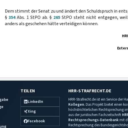
Dem stimmt der Senat zu und ändert den Schuldspruch in en
§
354
Abs. 1 StPO ab. §
265
StPO steht nicht entgegen, weil
anders als geschehen hätte verteidigen können.
HR
Exter
TEILEN
HRR-STRAFRECHT.DE
sgabe
HRR-Strafrecht.de ist ein Service der
LinkedIn
Kollegen
. Das Projekt bietet einen k
ge
höchstrichterlichen Rechtsprechung im 
Xing
aus der juristischen Fachzeitschrift
HR
Rechtsprechungs-Datenbank
mit de
Facebook
Rechtsprechung des Bundesgerichtshof
ung