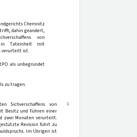
Landgerichts Chemnitz
rifft, dahin geändert,
hverschaffens von
in Tateinheit mit
erurteilt ist.
tPO als unbegründet
s zu tragen.
1
en Sichverschaffens von
it Besitz und Führen einer
d zwei Monaten verurteilt.
estützte Revision führt zu
uldspruchs. Im Übrigen ist