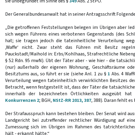
sie unbegründet im Sinne des §
349
Abs. 2 StPO.
Der Generalbundesanwalt hat in seiner Antragsschrift Folgende
„Die getroffenen Feststellungen belegen im Übrigen aber ledi
sich wegen Führens eines verbotenen Gegenstands (des Schl
hat; sie tragen jedoch die tateinheitliche Verurteilung we
‚Waffe‘ nicht. Zwar steht das Führen mit Besitz regelm
Pauckstadt/Maihold in: Erbs/Kohlhaas, Strafrechtliche Nebeng
§ 52 Rdn. 95 mwN). Übt der Täter aber - wie hier - die tatsäch
(nur) außerhalb der eigenen Wohnung, Geschäftsräume ode
Besitztums aus, so führt er sie (siehe Anl. 1 zu §
1
Abs. 4 WaffG
Verurteilung wegen tateinheitlich verwirklichten Besitzes d
Betracht, wenn festgestellt ist, dass der Täter die tatsächlich
innerhalb der bezeichneten Örtlichkeiten ausgeübt hat
Konkurrenzen 2
; BGH,
NStZ-RR 2013, 387
, 388). Daran fehlt es 
Der Strafausspruch kann bestehen bleiben. Der Senat wird aus
Landgericht bei zutreffender rechtlicher Würdigung auf ein
Zumessung sich im Übrigen im Rahmen des tatrichterliche
hält - erkannt hätte.“