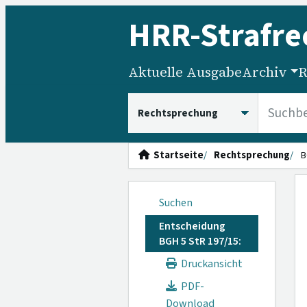
HRR
-Strafre
Aktuelle Ausgabe
Archiv
R
HRRS durchsuchen
Startseite
Rechtsprechung
B
Suchen
Entscheidung
BGH 5 StR 197/15:
Druckansicht
PDF-
Download