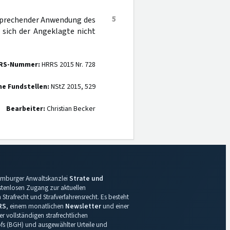
5
tsprechender Anwendung des
 sich der Angeklagte nicht
RS-Nummer:
HRRS 2015 Nr. 728
ne Fundstellen:
NStZ 2015, 529
Bearbeiter:
Christian Becker
 Hamburger Anwaltskanzlei
Strate und
ostenlosen Zugang zur aktuellen
Strafrecht und Strafverfahrensrecht. Es besteht
RS
, einem monatlichen
Newsletter
und einer
r vollständigen strafrechtlichen
s (BGH) und ausgewählter Urteile und