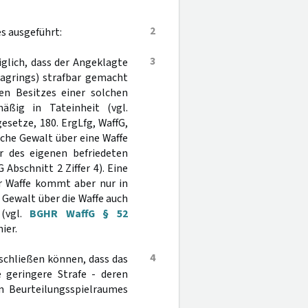
2
s ausgeführt:
3
glich, dass der Angeklagte
agrings) strafbar gemacht
gen Besitzes einer solchen
äßig in Tateinheit (vgl.
esetze, 180. ErgLfg, WaffG,
liche Gewalt über eine Waffe
r des eigenen befriedeten
 Abschnitt 2 Ziffer 4). Eine
er Waffe kommt aber nur in
e Gewalt über die Waffe auch
 (vgl.
BGHR WaffG § 52
hier.
4
schließen können, dass das
e geringere Strafe - deren
n Beurteilungsspielraumes