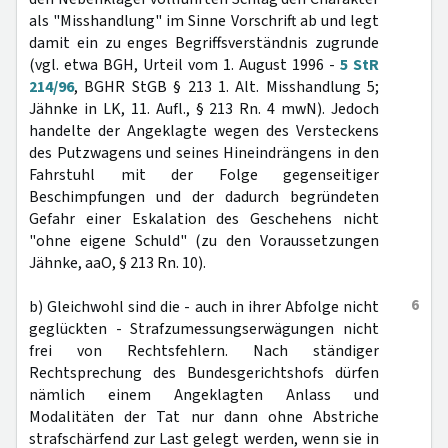
als "Misshandlung" im Sinne Vorschrift ab und legt
damit ein zu enges Begriffsverständnis zugrunde
(vgl. etwa BGH, Urteil vom 1. August 1996 -
5 StR
214/96
, BGHR StGB § 213 1. Alt. Misshandlung 5;
Jähnke in LK, 11. Aufl., § 213 Rn. 4 mwN). Jedoch
handelte der Angeklagte wegen des Versteckens
des Putzwagens und seines Hineindrängens in den
Fahrstuhl mit der Folge gegenseitiger
Beschimpfungen und der dadurch begründeten
Gefahr einer Eskalation des Geschehens nicht
"ohne eigene Schuld" (zu den Voraussetzungen
Jähnke, aaO, § 213 Rn. 10).
6
b) Gleichwohl sind die - auch in ihrer Abfolge nicht
geglückten - Strafzumessungserwägungen nicht
frei von Rechtsfehlern. Nach ständiger
Rechtsprechung des Bundesgerichtshofs dürfen
nämlich einem Angeklagten Anlass und
Modalitäten der Tat nur dann ohne Abstriche
strafschärfend zur Last gelegt werden, wenn sie in