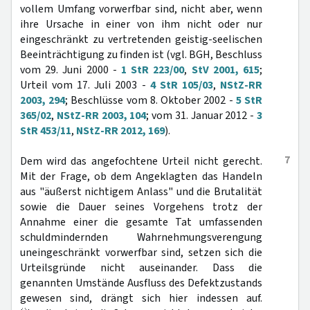
vollem Umfang vorwerfbar sind, nicht aber, wenn
ihre Ursache in einer von ihm nicht oder nur
eingeschränkt zu vertretenden geistig-seelischen
Beeinträchtigung zu finden ist (vgl. BGH, Beschluss
vom 29. Juni 2000 -
1 StR 223/00
,
StV 2001, 615
;
Urteil vom 17. Juli 2003 -
4 StR 105/03
,
NStZ-RR
2003, 294
; Beschlüsse vom 8. Oktober 2002 -
5 StR
365/02
,
NStZ-RR 2003, 104
; vom 31. Januar 2012 -
3
StR 453/11
,
NStZ-RR 2012, 169
).
7
Dem wird das angefochtene Urteil nicht gerecht.
Mit der Frage, ob dem Angeklagten das Handeln
aus "äußerst nichtigem Anlass" und die Brutalität
sowie die Dauer seines Vorgehens trotz der
Annahme einer die gesamte Tat umfassenden
schuldmindernden Wahrnehmungsverengung
uneingeschränkt vorwerfbar sind, setzen sich die
Urteilsgründe nicht auseinander. Dass die
genannten Umstände Ausfluss des Defektzustands
gewesen sind, drängt sich hier indessen auf.