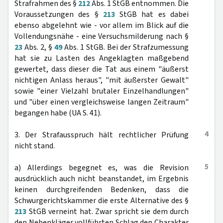
Strafrahmen des §
212
Abs. 1 StGB entnommen. Die
Voraussetzungen des §
213
StGB hat es dabei
ebenso abgelehnt wie - vor allem im Blick auf die
Vollendungsnähe - eine Versuchsmilderung nach §
23
Abs. 2, §
49
Abs. 1 StGB. Bei der Strafzumessung
hat sie zu Lasten des Angeklagten maßgebend
gewertet, dass dieser die Tat aus einem "äußerst
nichtigen Anlass heraus", "mit äußerster Gewalt"
sowie "einer Vielzahl brutaler Einzelhandlungen"
und "über einen vergleichsweise langen Zeitraum"
begangen habe (UA S. 41).
4
3. Der Strafausspruch hält rechtlicher Prüfung
nicht stand.
5
a) Allerdings begegnet es, was die Revision
ausdrücklich auch nicht beanstandet, im Ergebnis
keinen durchgreifenden Bedenken, dass die
Schwurgerichtskammer die erste Alternative des §
213
StGB verneint hat. Zwar spricht sie dem durch
den Nebenkläger vollführten Schlag den Charakter