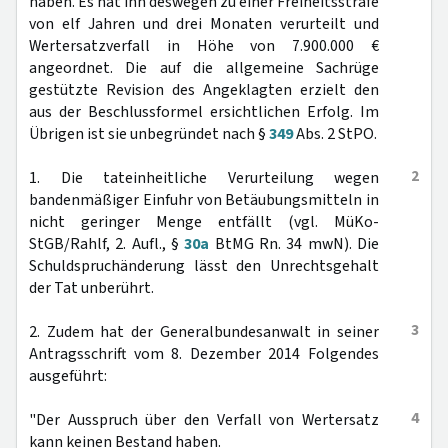
haben. Es hat ihn deswegen zu einer Freiheitsstrafe
von elf Jahren und drei Monaten verurteilt und
Wertersatzverfall in Höhe von 7.900.000 €
angeordnet. Die auf die allgemeine Sachrüge
gestützte Revision des Angeklagten erzielt den
aus der Beschlussformel ersichtlichen Erfolg. Im
Übrigen ist sie unbegründet nach §
349
Abs. 2 StPO.
2
1. Die tateinheitliche Verurteilung wegen
bandenmäßiger Einfuhr von Betäubungsmitteln in
nicht geringer Menge entfällt (vgl. MüKo-
StGB/Rahlf, 2. Aufl., §
30a
BtMG Rn. 34 mwN). Die
Schuldspruchänderung lässt den Unrechtsgehalt
der Tat unberührt.
3
2. Zudem hat der Generalbundesanwalt in seiner
Antragsschrift vom 8. Dezember 2014 Folgendes
ausgeführt:
4
"Der Ausspruch über den Verfall von Wertersatz
kann keinen Bestand haben.