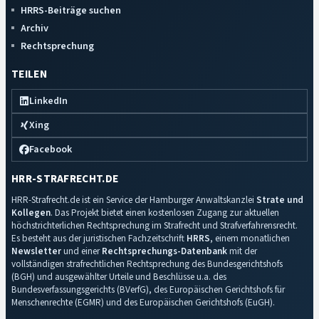
HRRS-Beiträge suchen
Archiv
Rechtsprechung
TEILEN
LinkedIn
Xing
Facebook
HRR-STRAFRECHT.DE
HRR-Strafrecht.de ist ein Service der Hamburger Anwaltskanzlei
Strate und
Kollegen
. Das Projekt bietet einen kostenlosen Zugang zur aktuellen
höchstrichterlichen Rechtsprechung im Strafrecht und Strafverfahrensrecht.
Es besteht aus der juristischen Fachzeitschrift
HRRS
, einem monatlichen
Newsletter
und einer
Rechtsprechungs-Datenbank
mit der
vollständigen strafrechtlichen Rechtsprechung des Bundesgerichtshofs
(BGH) und ausgewählter Urteile und Beschlüsse u.a. des
Bundesverfassungsgerichts (BVerfG), des Europäischen Gerichtshofs für
Menschenrechte (EGMR) und des Europäischen Gerichtshofs (EuGH).