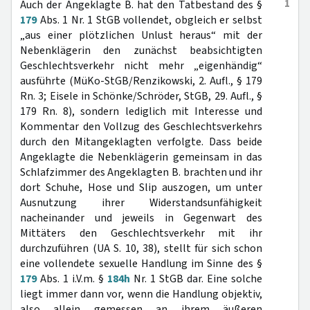
1
Auch der Angeklagte B. hat den Tatbestand des §
179
Abs. 1 Nr. 1 StGB vollendet, obgleich er selbst
„aus einer plötzlichen Unlust heraus“ mit der
Nebenklägerin den zunächst beabsichtigten
Geschlechtsverkehr nicht mehr „eigenhändig“
ausführte (MüKo-StGB/Renzikowski, 2. Aufl., § 179
Rn. 3; Eisele in Schönke/Schröder, StGB, 29. Aufl., §
179 Rn. 8), sondern lediglich mit Interesse und
Kommentar den Vollzug des Geschlechtsverkehrs
durch den Mitangeklagten verfolgte. Dass beide
Angeklagte die Nebenklägerin gemeinsam in das
Schlafzimmer des Angeklagten B. brachten und ihr
dort Schuhe, Hose und Slip auszogen, um unter
Ausnutzung ihrer Widerstandsunfähigkeit
nacheinander und jeweils in Gegenwart des
Mittäters den Geschlechtsverkehr mit ihr
durchzuführen (UA S. 10, 38), stellt für sich schon
eine vollendete sexuelle Handlung im Sinne des §
179
Abs. 1 i.V.m. §
184h
Nr. 1 StGB dar. Eine solche
liegt immer dann vor, wenn die Handlung objektiv,
also allein gemessen an ihrem äußeren