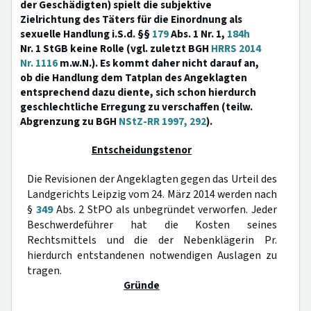
der Geschädigten) spielt die subjektive
Zielrichtung des Täters für die Einordnung als
sexuelle Handlung i.S.d. §§
179
Abs. 1 Nr. 1,
184h
Nr. 1 StGB keine Rolle (vgl. zuletzt BGH
HRRS 2014
Nr. 1116
m.w.N.). Es kommt daher nicht darauf an,
ob die Handlung dem Tatplan des Angeklagten
entsprechend dazu diente, sich schon hierdurch
geschlechtliche Erregung zu verschaffen (teilw.
Abgrenzung zu BGH
NStZ-RR 1997, 292
).
Entscheidungstenor
Die Revisionen der Angeklagten gegen das Urteil des
Landgerichts Leipzig vom 24. März 2014 werden nach
§
349
Abs. 2 StPO als unbegründet verworfen. Jeder
Beschwerdeführer hat die Kosten seines
Rechtsmittels und die der Nebenklägerin Pr.
hierdurch entstandenen notwendigen Auslagen zu
tragen.
Gründe