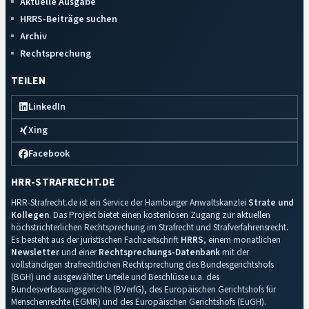
Aktuelle Ausgabe
HRRS-Beiträge suchen
Archiv
Rechtsprechung
TEILEN
LinkedIn
Xing
Facebook
HRR-STRAFRECHT.DE
HRR-Strafrecht.de ist ein Service der Hamburger Anwaltskanzlei
Strate und
Kollegen
. Das Projekt bietet einen kostenlosen Zugang zur aktuellen
höchstrichterlichen Rechtsprechung im Strafrecht und Strafverfahrensrecht.
Es besteht aus der juristischen Fachzeitschrift
HRRS
, einem monatlichen
Newsletter
und einer
Rechtsprechungs-Datenbank
mit der
vollständigen strafrechtlichen Rechtsprechung des Bundesgerichtshofs
(BGH) und ausgewählter Urteile und Beschlüsse u.a. des
Bundesverfassungsgerichts (BVerfG), des Europäischen Gerichtshofs für
Menschenrechte (EGMR) und des Europäischen Gerichtshofs (EuGH).