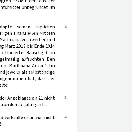
agten erzielt den aus der
echtsmittel unbegründet im
2
lagte seinen täglichen
rigen finanziellen Mitteln
m Marihuana zu erwerben und
ng März 2013 bis Ende 2014
ortionierte Rauschgift an
egelmäßig aufsuchten. Den
sten Marihuana-Ankauf. Im
nd jeweils als selbständige
 angenommen hat, dass der
lte:
3
 der Angeklagte an 21 nicht
 an den 17-jährigen L. .
4
 verkaufte er an vier nicht
. .