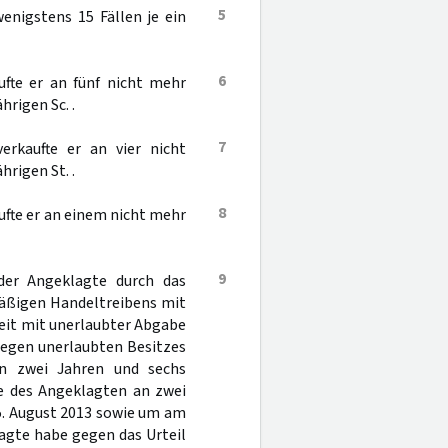
5
enigstens 15 Fällen je ein
6
ufte er an fünf nicht mehr
rigen Sc. .
7
rkaufte er an vier nicht
rigen St. .
8
aufte er an einem nicht mehr
9
 der Angeklagte durch das
äßigen Handeltreibens mit
heit mit unerlaubter Abgabe
wegen unerlaubten Besitzes
on zwei Jahren und sechs
fe des Angeklagten an zwei
s 5. August 2013 sowie um am
agte habe gegen das Urteil