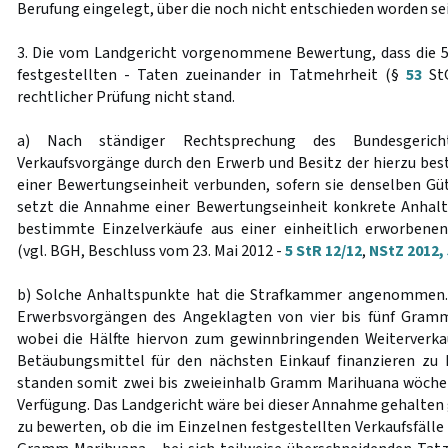
Berufung eingelegt, über die noch nicht entschieden worden sei
3. Die vom Landgericht vorgenommene Bewertung, dass die 50 
festgestellten - Taten zueinander in Tatmehrheit (§
53
StG
rechtlicher Prüfung nicht stand.
a) Nach ständiger Rechtsprechung des Bundesgeric
Verkaufsvorgänge durch den Erwerb und Besitz der hierzu 
einer Bewertungseinheit verbunden, sofern sie denselben Gü
setzt die Annahme einer Bewertungseinheit konkrete Anhalt
bestimmte Einzelverkäufe aus einer einheitlich erworben
(vgl. BGH, Beschluss vom 23. Mai 2012 -
5 StR 12/12
,
NStZ 2012,
b) Solche Anhaltspunkte hat die Strafkammer angenommen. 
Erwerbsvorgängen des Angeklagten von vier bis fünf Gram
wobei die Hälfte hiervon zum gewinnbringenden Weiterverka
Betäubungsmittel für den nächsten Einkauf finanzieren z
standen somit zwei bis zweieinhalb Gramm Marihuana wöchen
Verfügung. Das Landgericht wäre bei dieser Annahme gehalten
zu bewerten, ob die im Einzelnen festgestellten Verkaufsfälle