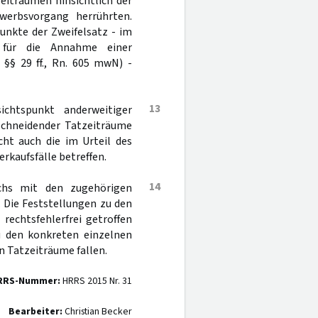
eiträumen hinsichtlich der
werbsvorgang herrührten.
punkte der Zweifelsatz - im
 für die Annahme einer
 §§ 29 ff., Rn. 605 mwN) -
13
chtspunkt anderweitiger
rschneidender Tatzeiträume
t auch die im Urteil des
rkaufsfälle betreffen.
14
uchs mit den zugehörigen
 Die Feststellungen zu den
rechtsfehlerfrei getroffen
u den konkreten einzelnen
en Tatzeiträume fallen.
RRS-Nummer:
HRRS 2015 Nr. 31
Bearbeiter:
Christian Becker