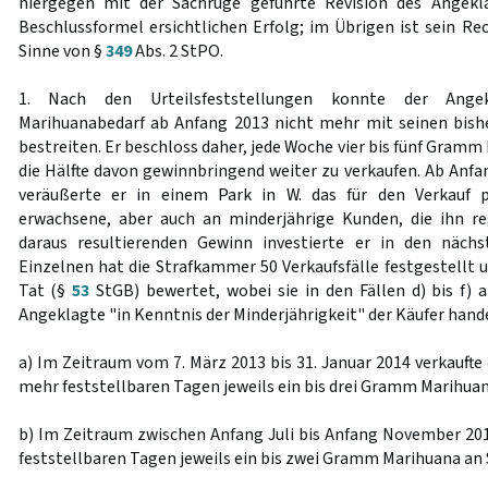
hiergegen mit der Sachrüge geführte Revision des Angekl
Beschlussformel ersichtlichen Erfolg; im Übrigen ist sein R
Sinne von §
349
Abs. 2 StPO.
1. Nach den Urteilsfeststellungen konnte der Angek
Marihuanabedarf ab Anfang 2013 nicht mehr mit seinen bishe
bestreiten. Er beschloss daher, jede Woche vier bis fünf Gram
die Hälfte davon gewinnbringend weiter zu verkaufen. Ab Anfa
veräußerte er in einem Park in W. das für den Verkauf p
erwachsene, aber auch an minderjährige Kunden, die ihn r
daraus resultierenden Gewinn investierte er in den näch
Einzelnen hat die Strafkammer 50 Verkaufsfälle festgestellt u
Tat (§
53
StGB) bewertet, wobei sie in den Fällen d) bis f)
Angeklagte "in Kenntnis der Minderjährigkeit" der Käufer hande
a) Im Zeitraum vom 7. März 2013 bis 31. Januar 2014 verkaufte
mehr feststellbaren Tagen jeweils ein bis drei Gramm Marihuana
b) Im Zeitraum zwischen Anfang Juli bis Anfang November 2013
feststellbaren Tagen jeweils ein bis zwei Gramm Marihuana an S