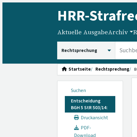
HRR
-Strafre
Aktuelle Ausgabe
Archiv
R
HRRS durchsuchen
Startseite
Rechtsprechung
B
Suchen
Entscheidung
BGH 5 StR 503/14:
Druckansicht
PDF-
Download