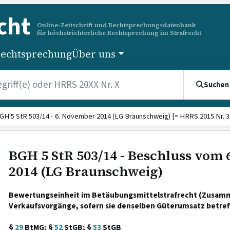
cht
Online-Zeitschrift und Rechtsprechungsdatenbank
für höchstrichterliche Rechtsprechung im Strafrecht
echtsprechung
Über uns
Suchen
GH 5 StR 503/14 - 6. November 2014 (LG Braunschweig) [= HRRS 2015 Nr. 3
BGH 5 StR 503/14 - Beschluss vom
2014 (LG Braunschweig)
Bewertungseinheit im Betäubungsmittelstrafrecht (Zusam
Verkaufsvorgänge, sofern sie denselben Güterumsatz betref
§
29
BtMG; §
52
StGB; §
53
StGB