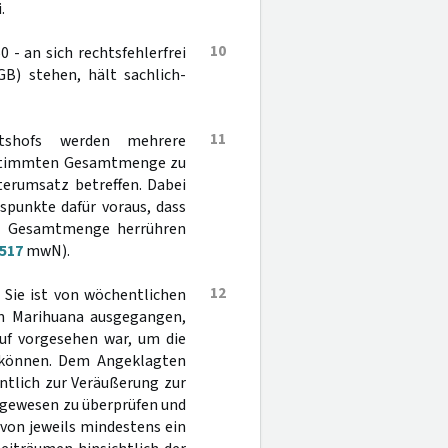
.
10
- an sich rechtsfehlerfrei
B) stehen, hält sachlich-
11
htshofs werden mehrere
bestimmten Gesamtmenge zu
terumsatz betreffen. Dabei
spunkte dafür voraus, dass
en Gesamtmenge herrühren
 517
mwN).
12
Sie ist von wöchentlichen
m Marihuana ausgegangen,
uf vorgesehen war, um die
u können. Dem Angeklagten
tlich zur Veräußerung zur
 gewesen zu überprüfen und
 von jeweils mindestens ein