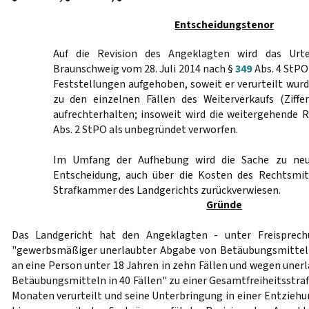
Entscheidungstenor
Auf die Revision des Angeklagten wird das Urte
Braunschweig vom 28. Juli 2014 nach §
349
Abs. 4 StPO
Feststellungen aufgehoben, soweit er verurteilt wurd
zu den einzelnen Fällen des Weiterverkaufs (Ziffe
aufrechterhalten; insoweit wird die weitergehende
Abs. 2 StPO als unbegründet verworfen.
Im Umfang der Aufhebung wird die Sache zu neu
Entscheidung, auch über die Kosten des Rechtsmit
Strafkammer des Landgerichts zurückverwiesen.
Gründe
Das Landgericht hat den Angeklagten - unter Freisprec
"gewerbsmäßiger unerlaubter Abgabe von Betäubungsmitteln
an eine Person unter 18 Jahren in zehn Fällen und wegen uner
Betäubungsmitteln in 40 Fällen" zu einer Gesamtfreiheitsstraf
Monaten verurteilt und seine Unterbringung in einer Entziehu