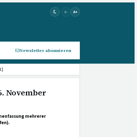
A-
A+
Newsletter abonnieren
1]
 6. November
menfassung mehrerer
fen).