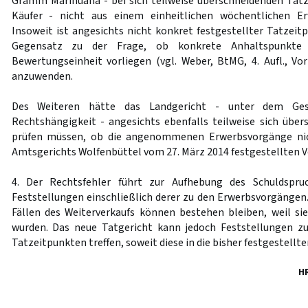
Gramm Marihuana - bei sich teilweise überschneidenden Tatz
Käufer - nicht aus einem einheitlichen wöchentlichen Er
Insoweit ist angesichts nicht konkret festgestellter Tatzeit
Gegensatz zu der Frage, ob konkrete Anhaltspunkte
Bewertungseinheit vorliegen (vgl. Weber, BtMG, 4. Aufl., Vor
anzuwenden.
Des Weiteren hätte das Landgericht - unter dem Gesi
Rechtshängigkeit - angesichts ebenfalls teilweise sich übe
prüfen müssen, ob die angenommenen Erwerbsvorgänge nich
Amtsgerichts Wolfenbüttel vom 27. März 2014 festgestellten Ve
4. Der Rechtsfehler führt zur Aufhebung des Schuldspr
Feststellungen einschließlich derer zu den Erwerbsvorgängen.
Fällen des Weiterverkaufs können bestehen bleiben, weil sie 
wurden. Das neue Tatgericht kann jedoch Feststellungen z
Tatzeitpunkten treffen, soweit diese in die bisher festgestellt
H