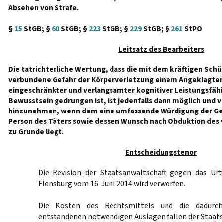
Absehen von Strafe.
§
15
StGB; §
60
StGB; §
223
StGB; §
229
StGB; §
261
StPO
Leitsatz des Bearbeiters
Die tatrichterliche Wertung, dass die mit dem kräftigen Schü
verbundene Gefahr der Körperverletzung einem Angeklagten
eingeschränkter und verlangsamter kognitiver Leistungsfähig
Bewusstsein gedrungen ist, ist jedenfalls dann möglich und 
hinzunehmen, wenn dem eine umfassende Würdigung der Ge
Person des Täters sowie dessen Wunsch nach Obduktion des 
zu Grunde liegt.
Entscheidungstenor
Die Revision der Staatsanwaltschaft gegen das Urt
Flensburg vom 16. Juni 2014 wird verworfen.
Die Kosten des Rechtsmittels und die dadurc
entstandenen notwendigen Auslagen fallen der Staats