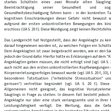
starkes Schütteln eines zwei Monate alten Säugling
Beeinträchtigung seiner Gesundheit und sogar
Gesundheitsbeschädigung führen kann - in der konkreten Ta
kognitiven Einschränkungen dieser Gefahr nicht bewusst w
aufgrund der ersten unkontrollierten Bewegungen des kin
erschloss (UA S. 20 f.). Diese Würdigung zeigt keinen Rechtsfehle
Das Landgericht hat festgestellt, dass der Angeklagte zu ke
darauf hingewiesen worden ist, zu welchen Folgen ein Schütte
Dem Angeklagten ist zwar beigebracht worden, wie er den Säu
jedoch der Grund dafür. Hierfür hätte es Erklärungen auf dem
Angeklagten geben müssen, die nicht erfolgt sind (vgl. UA S.
auch nicht aus den ersten unkontrollierten Kopfbewegungen d
Körperverletzungserfolges bewusst wurde (vgl. UA S. 20 f., 33),
besonderen Tatsituation ("erhebliche Stresssituation" u
gerissen") vertretbar begründet (vgl. UA S. 20 f.). Die
Allgemeinen nicht geeignet, das kognitive Vorsatzelem
Säuglings in Frage zu stellen. In diesem Fall besteht jedoch
Angeklagte nur über eine stark verlangsamte und in ihrer 
Leistungsfähigkeit verfügt. Die Wertung, dass die G