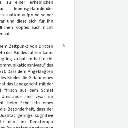
s zu einer erheblichen
 lebensgefährdender
tsituation aufgrund seiner
ar und diese sich für ihn
dlichen Kopfes auch nicht
r auf.
8
inem Zeitpunkt von Dritten
ln des Kindes führen kann.
gling zu halten hat; nicht
 "Kommunikationsniveau" des
 27). Dass dem Angeklagten
es Kindes die Gefahr eines
 hat das Landgericht mit der
nd "frisch aus dem Schlaf
se Umstände sind zwar im
ent beim Schütteln eines
 die Besonderheit, dass der
Qualität geringe kognitive
efahr dem im Denktempo