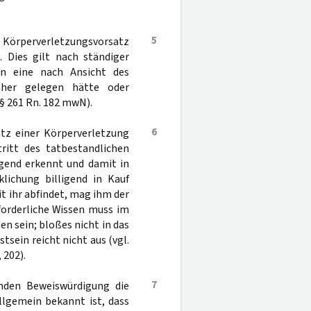
5
n Körperverletzungsvorsatz
. Dies gilt nach ständiger
nn eine nach Ansicht des
äher gelegen hätte oder
 § 261 Rn. 182 mwN).
6
tz einer Körperverletzung
ritt des tatbestandlichen
egend erkennt und damit in
klichung billigend in Kauf
t ihr abfindet, mag ihm der
rforderliche Wissen muss im
n sein; bloßes nicht in das
sein reicht nicht aus (vgl.
, 202).
7
enden Beweiswürdigung die
llgemein bekannt ist, dass