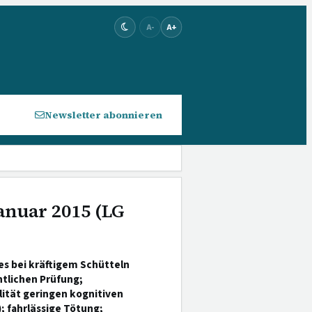
A-
A+
Newsletter abonnieren
Januar 2015 (LG
s bei kräftigem Schütteln
tlichen Prüfung;
lität geringen kognitiven
; fahrlässige Tötung;