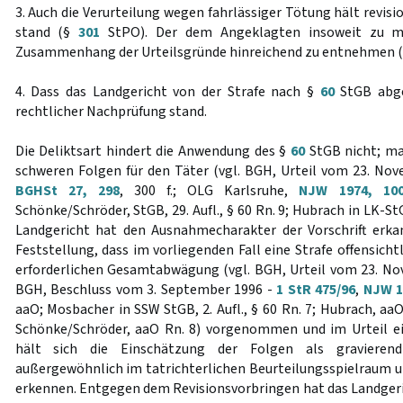
3. Auch die Verurteilung wegen fahrlässiger Tötung hält revis
stand (§
301
StPO). Der dem Angeklagten insoweit zu m
Zusammenhang der Urteilsgründe hinreichend zu entnehmen (UA 
4. Dass das Landgericht von der Strafe nach §
60
StGB abge
rechtlicher Nachprüfung stand.
Die Deliktsart hindert die Anwendung des §
60
StGB nicht; ma
schweren Folgen für den Täter (vgl. BGH, Urteil vom 23. No
BGHSt 27, 298
, 300 f.; OLG Karlsruhe,
NJW 1974, 10
Schönke/Schröder, StGB, 29. Aufl., § 60 Rn. 9; Hubrach in LK-StGB
Landgericht hat den Ausnahmecharakter der Vorschrift erkan
Feststellung, dass im vorliegenden Fall eine Strafe offensicht
erforderlichen Gesamtabwägung (vgl. BGH, Urteil vom 23. N
BGH, Beschluss vom 3. September 1996 -
1 StR 475/96
,
NJW 1
aaO; Mosbacher in SSW StGB, 2. Aufl., § 60 Rn. 7; Hubrach, aaO
Schönke/Schröder, aaO Rn. 8) vorgenommen und im Urteil e
hält sich die Einschätzung der Folgen als gravieren
außergewöhnlich im tatrichterlichen Beurteilungsspielraum un
erkennen. Entgegen dem Revisionsvorbringen hat das Landgeric