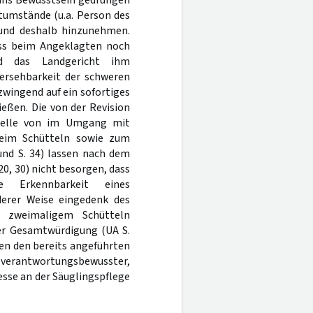
 ins Bewusstsein gedrungen
tumstände (u.a. Person des
und deshalb hinzunehmen.
dass beim Angeklagten noch
nd das Landgericht ihm
hersehbarkeit der schweren
t zwingend auf ein sofortiges
ießen. Die von der Revision
welle von im Umgang mit
beim Schütteln sowie zum
und S. 34) lassen nach dem
, 30) nicht besorgen, dass
 Erkennbarkeit eines
nderer Weise eingedenk des
 zweimaligem Schütteln
ner Gesamtwürdigung (UA S.
ben den bereits angeführten
verantwortungsbewusster,
esse an der Säuglingspflege