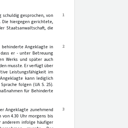
1
g schuldig gesprochen, von
Die hiergegen gerichtete,
er Staatsanwaltschaft, die
2
% behinderte Angeklagte in
 dass er - unter Betreuung
chen Werks und später auch
den musste. Er verfügt über
tive Leistungsfähigkeit im
 Angeklagte kann lediglich
 Sprache folgen (UA S. 25).
smaßnahmen für Behinderte
3
der Angeklagte zunehmend
hn von 4.30 Uhr morgens bis
r anderem infolge häufiger