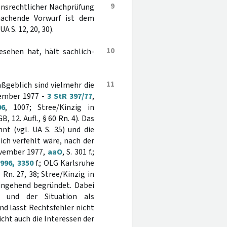
9
ionsrechtlicher Nachprüfung
achende Vorwurf ist dem
S. 12, 20, 30).
10
sehen hat, hält sachlich-
11
ßgeblich sind vielmehr die
vember 1977 -
3 StR 397/77
,
06
, 1007; Stree/Kinzig in
, 12. Aufl., § 60 Rn. 4). Das
nt (vgl. UA S. 35) und die
lich verfehlt wäre, nach der
ovember 1977,
aaO
, S. 301 f.;
996, 3350
f.; OLG Karlsruhe
 Rn. 27, 38; Stree/Kinzig in
ingehend begründet. Dabei
d und der Situation als
d lässt Rechtsfehler nicht
ht auch die Interessen der