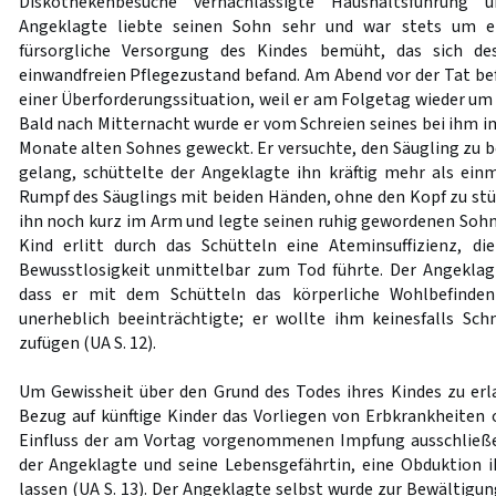
Diskothekenbesuche vernachlässigte Haushaltsführung
Angeklagte liebte seinen Sohn sehr und war stets um 
fürsorgliche Versorgung des Kindes bemüht, das sich de
einwandfreien Pflegezustand befand. Am Abend vor der Tat bef
einer Überforderungssituation, weil er am Folgetag wieder um
Bald nach Mitternacht wurde er vom Schreien seines bei ihm 
Monate alten Sohnes geweckt. Er versuchte, den Säugling zu b
gelang, schüttelte der Angeklagte ihn kräftig mehr als ein
Rumpf des Säuglings mit beiden Händen, ohne den Kopf zu stüt
ihn noch kurz im Arm und legte seinen ruhig gewordenen Sohn 
Kind erlitt durch das Schütteln eine Ateminsuffizienz, di
Bewusstlosigkeit unmittelbar zum Tod führte. Der Angeklag
dass er mit dem Schütteln das körperliche Wohlbefinden
unerheblich beeinträchtigte; er wollte ihm keinesfalls Sc
zufügen (UA S. 12).
Um Gewissheit über den Grund des Todes ihres Kindes zu er
Bezug auf künftige Kinder das Vorliegen von Erbkrankheiten
Einfluss der am Vortag vorgenommenen Impfung ausschließ
der Angeklagte und seine Lebensgefährtin, eine Obduktion 
lassen (UA S. 13). Der Angeklagte selbst wurde zur Bewältigung