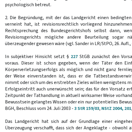
psychologisch betreut.
2. Die Begründung, mit der das Landgericht einen bedingte
verneint hat, ist revisionsrechtlich vorliegend hinzunehmen
Rechtsprechung des Bundesgerichtshofs selbst dann, we
Revisionsgerichts mögliche andere Beurteilung sogar n
überzeugender gewesen wäre (vgl. Sander in LR/StPO, 26. Aufl.,
In subjektiver Hinsicht setzt §
227
StGB zunächst den Vorsa
voraus. Dieser ist schon gegeben, wenn der Täter den Eint
Körperverletzungserfolgs als möglich und nicht ganz fernli
der Weise einverstanden ist, dass er die Tatbestandsverwir
nimmt oder sich um des erstrebten Zieles willen wenigstens mi
Erfolgseintritt auch unerwünscht sein; das für den Vorsatz e
Zeitpunkt der Tathandlung in aktuell wirksamer Weise vorhande
Bewusstsein gelangtes Wissen oder ein nur potentielles Bewusst
BGH, Beschluss vom 24. Juli 2003 -
3 StR 159/03
,
NStZ 2004, 201
Das Landgericht hat sich auf der Grundlage einer eingeh
Überzeugung verschafft, dass sich der Angeklagte - obwohl a