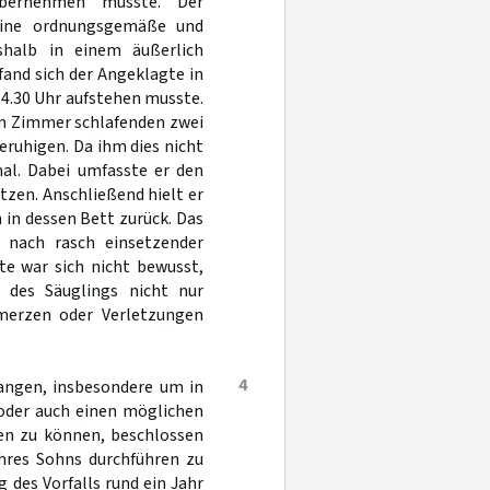
 übernehmen musste. Der
eine ordnungsgemäße und
shalb in einem äußerlich
and sich der Angeklagte in
 4.30 Uhr aufstehen musste.
im Zimmer schlafenden zwei
eruhigen. Da ihm dies nicht
mal. Dabei umfasste er den
zen. Anschließend hielt er
in dessen Bett zurück. Das
e nach rasch einsetzender
te war sich nicht bewusst,
 des Säuglings nicht nur
hmerzen oder Verletzungen
4
langen, insbesondere um in
 oder auch einen möglichen
en zu können, beschlossen
ihres Sohns durchführen zu
 des Vorfalls rund ein Jahr