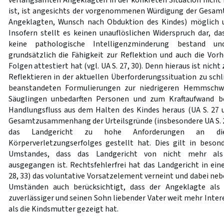
verlangsamten Angeklagten in der konkreten Situation nicht
ist, ist angesichts der vorgenommenen Würdigung der Gesam
Angeklagten, Wunsch nach Obduktion des Kindes) möglich 
Insofern stellt es keinen unauflöslichen Widerspruch dar, 
keine pathologische Intelligenzminderung bestand u
grundsätzlich die Fähigkeit zur Reflektion und auch die Vor
Folgen attestiert hat (vgl. UA S. 27, 30). Denn hieraus ist nich
Reflektieren in der aktuellen Überforderungssituation zu schl
beanstandeten Formulierungen zur niedrigeren Hemmsch
Säuglingen unbedarften Personen und zum Kraftaufwand 
Handlungsfluss aus dem Halten des Kindes heraus (UA S. 27 
Gesamtzusammenhang der Urteilsgründe (insbesondere UA S. 20
das Landgericht zu hohe Anforderungen an die
Körperverletzungserfolges gestellt hat. Dies gilt in beso
Umstandes, dass das Landgericht von nicht mehr als
ausgegangen ist. Rechtsfehlerfrei hat das Landgericht in ei
28, 33) das voluntative Vorsatzelement verneint und dabei ne
Umständen auch berücksichtigt, dass der Angeklagte als 
zuverlässiger und seinen Sohn liebender Vater weit mehr Inter
als die Kindsmutter gezeigt hat.