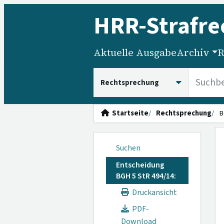
HRR
-Strafre
Aktuelle Ausgabe
Archiv
R
HRRS durchsuchen
Startseite
Rechtsprechung
B
Suchen
Entscheidung
BGH 5 StR 494/14:
Druckansicht
PDF-
Download