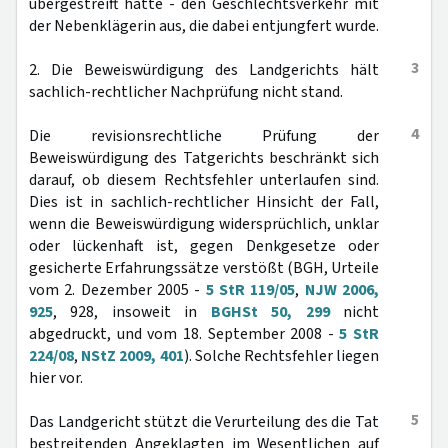
übergestreift hatte - den Geschlechtsverkehr mit
der Nebenklägerin aus, die dabei entjungfert wurde.
3
2. Die Beweiswürdigung des Landgerichts hält
sachlich-rechtlicher Nachprüfung nicht stand.
4
Die revisionsrechtliche Prüfung der
Beweiswürdigung des Tatgerichts beschränkt sich
darauf, ob diesem Rechtsfehler unterlaufen sind.
Dies ist in sachlich-rechtlicher Hinsicht der Fall,
wenn die Beweiswürdigung widersprüchlich, unklar
oder lückenhaft ist, gegen Denkgesetze oder
gesicherte Erfahrungssätze verstößt (BGH, Urteile
vom 2. Dezember 2005 -
5 StR 119/05
,
NJW 2006,
925
, 928, insoweit in
BGHSt 50, 299
nicht
abgedruckt, und vom 18. September 2008 -
5 StR
224/08
,
NStZ 2009, 401
). Solche Rechtsfehler liegen
hier vor.
5
Das Landgericht stützt die Verurteilung des die Tat
bestreitenden Angeklagten im Wesentlichen auf