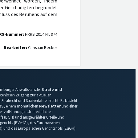
 verwendet worden, indem
der Geschädigten begründet
chluss des Beruhens auf dem
RS-Nummer:
HRRS 2014 Nr. 974
Bearbeiter:
Christian Becker
 Hamburger Anwaltskanzlei
Strate und
ostenlosen Zugang zur aktuellen
Strafrecht und Strafverfahrensrecht. Es besteht
RS
, einem monatlichen
Newsletter
und einer
r vollständigen strafrechtlichen
s (BGH) und ausgewählter Urteile und
gerichts (BVerfG), des Europäischen
R) und des Europäischen Gerichtshofs (EuGH).