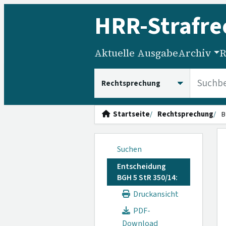
HRR
-Strafre
Aktuelle Ausgabe
Archiv
R
HRRS durchsuchen
Startseite
Rechtsprechung
B
Suchen
Entscheidung
BGH 5 StR 350/14:
Druckansicht
PDF-
Download