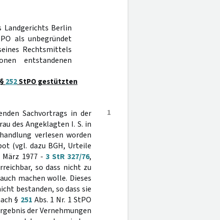
s Landgerichts Berlin
tPO als unbegründet
seines Rechtsmittels
onen entstandenen
 §
252
StPO gestützten
1
enden Sachvortrags in der
au des Angeklagten I. S. in
rhandlung verlesen worden
t (vgl. dazu BGH, Urteile
. März 1977 -
3 StR 327/76
,
rreichbar, so dass nicht zu
rauch machen wolle. Dieses
cht bestanden, so dass sie
nach §
251
Abs. 1 Nr. 1 StPO
 Ergebnis der Vernehmungen