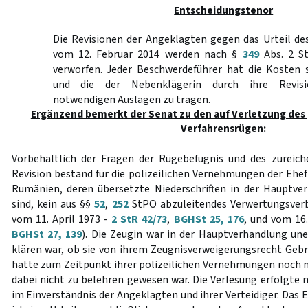
Entscheidungstenor
Die Revisionen der Angeklagten gegen das Urteil de
vom 12. Februar 2014 werden nach §
349
Abs. 2 S
verworfen. Jeder Beschwerdeführer hat die Kosten 
und die der Nebenklägerin durch ihre Revisi
notwendigen Auslagen zu tragen.
Ergänzend bemerkt der Senat zu den auf Verletzung des
Verfahrensrügen:
Vorbehaltlich der Fragen der Rügebefugnis und des zureich
Revision bestand für die polizeilichen Vernehmungen der Ehefr
Rumänien, deren übersetzte Niederschriften in der Hauptve
sind, kein aus §§
52
,
252
StPO abzuleitendes Verwertungsverbo
vom 11. April 1973 -
2 StR 42/73
,
BGHSt 25, 176
, und vom 16
BGHSt 27, 139
). Die Zeugin war in der Hauptverhandlung une
klären war, ob sie von ihrem Zeugnisverweigerungsrecht Geb
hatte zum Zeitpunkt ihrer polizeilichen Vernehmungen noch ni
dabei nicht zu belehren gewesen war. Die Verlesung erfolgte 
im Einverständnis der Angeklagten und ihrer Verteidiger. Das