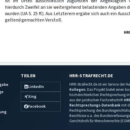
ist im Urteil ausschließlich zugunsten der Angeklagten
hierdurch Zweifel an sie weitergehend belastenden Angaben 
wurden (UA S. 25 ff.). Aus Letzterem ergäbe sich auch ein Auss
geltend gemachten Verstoß.
HR
TEILEN
HRR-STRAFRECHT.DE
sgabe
HRR-Strafrecht.de ist ein Service der
LinkedIn
Kollegen
. Das Projekt bietet einen k
ge
höchstrichterlichen Rechtsprechung im 
Xing
aus der juristischen Fachzeitschrift
HR
Rechtsprechungs-Datenbank
mit de
Facebook
Rechtsprechung des Bundesgerichtshof
ung
Beschlüsse u.a. des Bundesverfassungs
Gerichtshofs für Menschenrechte (EGM