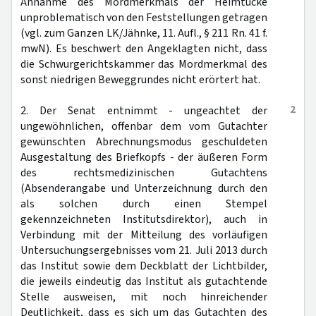
Annahme des Mordmerkmals der Heimtücke
unproblematisch von den Feststellungen getragen
(vgl. zum Ganzen LK/Jähnke, 11. Aufl., § 211 Rn. 41 f.
mwN). Es beschwert den Angeklagten nicht, dass
die Schwurgerichtskammer das Mordmerkmal des
sonst niedrigen Beweggrundes nicht erörtert hat.
2
2. Der Senat entnimmt - ungeachtet der
ungewöhnlichen, offenbar dem vom Gutachter
gewünschten Abrechnungsmodus geschuldeten
Ausgestaltung des Briefkopfs - der äußeren Form
des rechtsmedizinischen Gutachtens
(Absenderangabe und Unterzeichnung durch den
als solchen durch einen Stempel
gekennzeichneten Institutsdirektor), auch in
Verbindung mit der Mitteilung des vorläufigen
Untersuchungsergebnisses vom 21. Juli 2013 durch
das Institut sowie dem Deckblatt der Lichtbilder,
die jeweils eindeutig das Institut als gutachtende
Stelle ausweisen, mit noch hinreichender
Deutlichkeit, dass es sich um das Gutachten des