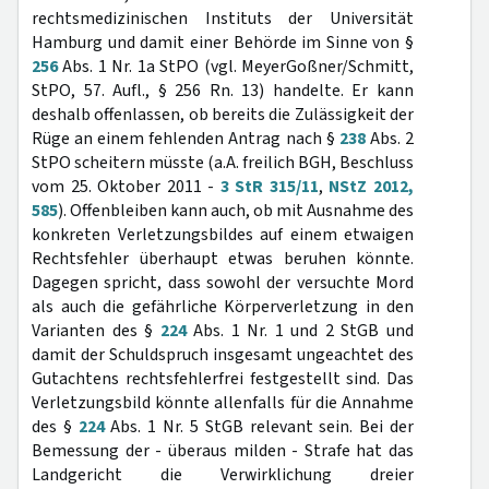
rechtsmedizinischen Instituts der Universität
Hamburg und damit einer Behörde im Sinne von §
256
Abs. 1 Nr. 1a StPO (vgl. MeyerGoßner/Schmitt,
StPO, 57. Aufl., § 256 Rn. 13) handelte. Er kann
deshalb offenlassen, ob bereits die Zulässigkeit der
Rüge an einem fehlenden Antrag nach §
238
Abs. 2
StPO scheitern müsste (a.A. freilich BGH, Beschluss
vom 25. Oktober 2011 -
3 StR 315/11
,
NStZ 2012,
585
). Offenbleiben kann auch, ob mit Ausnahme des
konkreten Verletzungsbildes auf einem etwaigen
Rechtsfehler überhaupt etwas beruhen könnte.
Dagegen spricht, dass sowohl der versuchte Mord
als auch die gefährliche Körperverletzung in den
Varianten des §
224
Abs. 1 Nr. 1 und 2 StGB und
damit der Schuldspruch insgesamt ungeachtet des
Gutachtens rechtsfehlerfrei festgestellt sind. Das
Verletzungsbild könnte allenfalls für die Annahme
des §
224
Abs. 1 Nr. 5 StGB relevant sein. Bei der
Bemessung der - überaus milden - Strafe hat das
Landgericht die Verwirklichung dreier