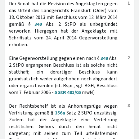
1
Der Senat hat die Revision des Angeklagten gegen
das Urteil des Landgerichts Frankfurt (Oder) vom
18. Oktober 2013 mit Beschluss vom 12. März 2014
gemäß §
349
Abs. 2 StPO als unbegründet
verworfen. Hiergegen hat der Angeklagte mit
Schriftsatz vom 24. April 2014 Gegenvorstellung
erhoben.
2
Eine Gegenvorstellung gegen einen nach §
349
Abs.
2 StPO ergangenen Beschluss ist als solche nicht
statthaft; ein derartiger Beschluss kann
grundsätzlich weder aufgehoben noch abgeändert
oder ergänzt werden (st. Rspr.; vgl. BGH, Beschluss
vom 7. Februar 2006 -
5 StR 481/05
mwN).
3
Der Rechtsbehelf ist als Anhörungsrüge wegen
Verfristung gemäß §
356a
Satz 2 StPO unzulässig.
Zudem hat der Angeklagte eine Verletzung
rechtlichen Gehörs durch den Senat nicht
dargetan; mit seinen zum Teil urteilsfremden