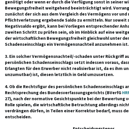
genötigt oder wenn er durch die Verfügung sonst in seiner wi
Bewegungsfreiheit weitgehend beeinträchtigt wird. Vorrangi
zunächst der sich aus dem Vergleich des Vermögens vor und 
Pflichtverletzung ergebende Saldo zu ermitteln. Nur soweit s
Negativsaldo ergibt, kann bei Vorliegen entsprechender Anh
zweiten Schritt zu prüfen sein, ob im Hinblick auf eine wei
der wirtschaftlichen Bewegungsfreiheit gleichwohl unter de
Schadenseinschlags ein Vermögensnachteil anzunehmen ist.
3. Ein solcher Vermögensnachteil/-schaden unter Rückgriff au
persönlichen Schadenseinschlags setzt indessen voraus, dass
Erlangten für den Erwerber nicht realisierbar ist, da es ihm 
unzumutbar) ist, diesen letztlich in Geld umzusetzen.
4. Ob die Rechtsfigur des persönlichen Schadenseinschlags a
Rechtsprechung des Bundesverfassungsgerichts (BVerfG
HRR
27), nach der normative Gesichtspunkte bei der Bewertung 
Rolle spielen, die wirtschaftliche Betrachtung allerdings nic
verdrängen dürfen, in Teilen einer Korrektur bedarf, muss der
entscheiden.
Entscheidungstenor