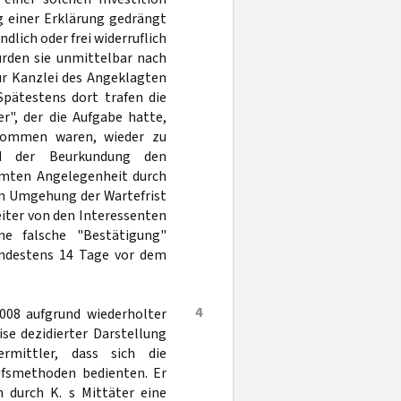
g einer Erklärung gedrängt
dlich oder frei widerruflich
urden sie unmittelbar nach
ur Kanzlei des Angeklagten
Spätestens dort trafen die
r", der die Aufgabe hatte,
kommen waren, wieder zu
nd der Beurkundung den
samten Angelegenheit durch
en Umgehung der Wartefrist
eiter von den Interessenten
e falsche "Bestätigung"
indestens 14 Tage vor dem
4
008 aufgrund wiederholter
se dezidierter Darstellung
rmittler, dass sich die
aufsmethoden bedienten. Er
n durch K. s Mittäter eine