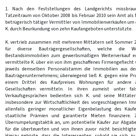
1. Nach den Feststellungen des Landgerichts missbra
Tatzeitraum von Oktober 2008 bis Februar 2010 sein Amt als 
betrügerisch tätiger Vermittler von Immobilienverkäufen um 
K. durch Beurkundung von zehn Kaufangeboten unterstützte.
K. vertrieb zusammen mit mehreren Mittätern seit Sommer
für diverse Bauträgergesellschaften, welche die 
Bestandsimmobilien zum gewerbsmäßigen Weiterverkauf er
vermittelte K. über ein von ihm geschaffenes Firmengeflecht 
jeweils demselben Personalstamm die Immobilien aus de
Bauträgerunternehmens; überwiegend ließ K. gegen eine Pro
einem Drittel des Kaufpreises Wohnungen für andere al
Gesellschaften vermitteln. In ihren zumeist unter f
Verkaufsgesprächen bedienten sich K. und seine Mittäter
insbesondere zur Wirtschaftlichkeit des vorgeschlagenen Imm
allenfalls geringer monatlicher Eigenbelastung des Käufe
staatliche Prämien und garantierte Mieten finanziere.
Überrumpelungstaktik an, um potentielle Käufer zur Abgabe
für die überteuerten und von ihnen zuvor nicht besichtig
Hierzu gehörte, dass die Interessenten, sobald sie sich zu