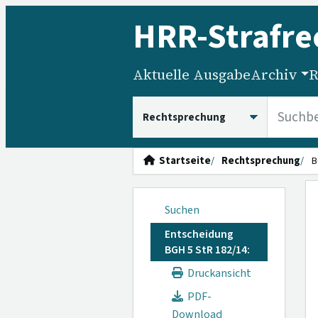
HRR
-Strafre
Aktuelle Ausgabe
Archiv
R
HRRS durchsuchen
Startseite
Rechtsprechung
B
Suchen
Entscheidung
BGH 5 StR 182/14:
Druckansicht
PDF-
Download