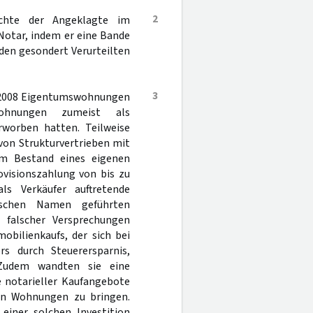
2
uchte der Angeklagte im
Notar, indem er eine Bande
den gesondert Verurteilten
3
 2008 Eigentumswohnungen
Wohnungen zumeist als
worben hatten. Teilweise
von Strukturvertrieben mit
m Bestand eines eigenen
visionszahlung von bis zu
s Verkäufer auftretende
alschen Namen geführten
 falscher Versprechungen
obilienkaufs, der sich bei
rs durch Steuerersparnis,
 Zudem wandten sie eine
 notarieller Kaufangebote
ten Wohnungen zu bringen.
 einer solchen Investition