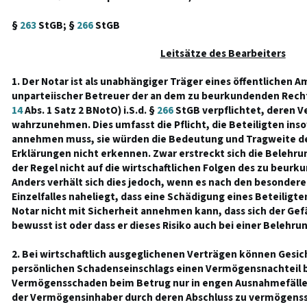
§
263
StGB; §
266
StGB
Leitsätze des Bearbeiters
1. Der Notar ist als unabhängiger Träger eines öffentlichen A
unparteiischer Betreuer der an dem zu beurkundenden Recht
14
Abs. 1 Satz 2 BNotO) i.S.d. §
266
StGB verpflichtet, deren 
wahrzunehmen. Dies umfasst die Pflicht, die Beteiligten insow
annehmen muss, sie würden die Bedeutung und Tragweite d
Erklärungen nicht erkennen. Zwar erstreckt sich die Belehrun
der Regel nicht auf die wirtschaftlichen Folgen des zu beur
Anders verhält sich dies jedoch, wenn es nach den besonde
Einzelfalles naheliegt, dass eine Schädigung eines Beteiligte
Notar nicht mit Sicherheit annehmen kann, dass sich der Gef
bewusst ist oder dass er dieses Risiko auch bei einer Belehr
2. Bei wirtschaftlich ausgeglichenen Verträgen können Gesi
persönlichen Schadenseinschlags einen Vermögensnachteil b
Vermögensschaden beim Betrug nur in engen Ausnahmefäll
der Vermögensinhaber durch deren Abschluss zu vermöge