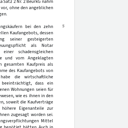
2a Satz 2 Nr. 2 BeurkG nahm
 vor, ohne den angeblichen
gen.
5
ungskäufern bei den zehn
iellen Kaufangebots, dessen
ng seiner gesteigerten
uungspflicht als Notar
einer schadensgleichen
ne und vom Angeklagten
n gesamten Kaufpreis als
ahme des Kaufangebots von
habe die wirtschaftliche
beeinträchtigt, dass ein
benen Wohnungen seien für
wesen, wie es ihnen in den
n, soweit die Kaufverträge
 höhere Eigenanteile zur
hnen zugesagt worden sei.
ungsverpflichtungen Mittel
g benötigt hätten. Auch in