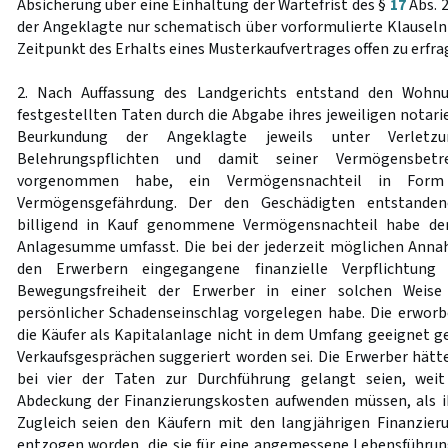
Absicherung über eine Einhaltung der Wartefrist des §
17
Abs. 
der Angeklagte nur schematisch über vorformulierte Klauseln
Zeitpunkt des Erhalts eines Musterkaufvertrages offen zu erfra
2. Nach Auffassung des Landgerichts entstand den Wohn
festgestellten Taten durch die Abgabe ihres jeweiligen notar
Beurkundung der Angeklagte jeweils unter Verletzu
Belehrungspflichten und damit seiner Vermögensbetre
vorgenommen habe, ein Vermögensnachteil in Form 
Vermögensgefährdung. Der den Geschädigten entstande
billigend in Kauf genommene Vermögensnachteil habe de
Anlagesumme umfasst. Die bei der jederzeit möglichen Ann
den Erwerbern eingegangene finanzielle Verpflichtung 
Bewegungsfreiheit der Erwerber in einer solchen Weise 
persönlicher Schadenseinschlag vorgelegen habe. Die erwor
die Käufer als Kapitalanlage nicht in dem Umfang geeignet ge
Verkaufsgesprächen suggeriert worden sei. Die Erwerber hätte
bei vier der Taten zur Durchführung gelangt seien, weit
Abdeckung der Finanzierungskosten aufwenden müssen, als i
Zugleich seien den Käufern mit den langjährigen Finanzier
entzogen worden, die sie für eine angemessene Lebensführun