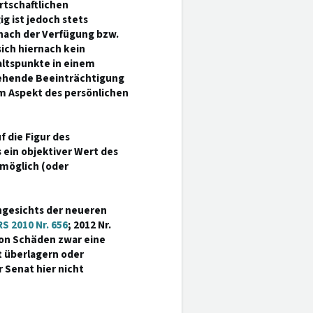
rtschaftlichen
g ist jedoch stets
nach der Verfügung bzw.
ich hiernach kein
altspunkte in einem
tgehende Beeinträchtigung
m Aspekt des persönlichen
f die Figur des
 ein objektiver Wert des
unmöglich (oder
ngesichts der neueren
S 2010 Nr. 656
; 2012 Nr.
von Schäden zwar eine
ht überlagern oder
 Senat hier nicht