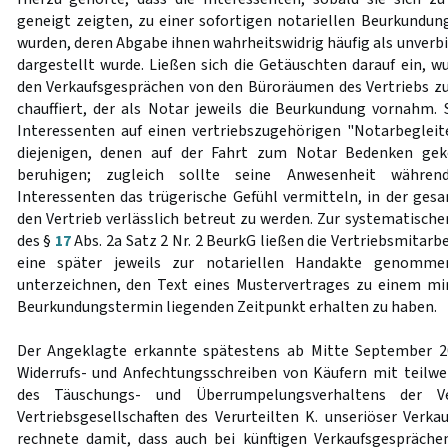
geneigt zeigten, zu einer sofortigen notariellen Beurkundun
wurden, deren Abgabe ihnen wahrheitswidrig häufig als unverbin
dargestellt wurde. Ließen sich die Getäuschten darauf ein, w
den Verkaufsgesprächen von den Büroräumen des Vertriebs z
chauffiert, der als Notar jeweils die Beurkundung vornahm. 
Interessenten auf einen vertriebszugehörigen "Notarbegleite
diejenigen, denen auf der Fahrt zum Notar Bedenken ge
beruhigen; zugleich sollte seine Anwesenheit währe
Interessenten das trügerische Gefühl vermitteln, in der ge
den Vertrieb verlässlich betreut zu werden. Zur systematisch
des §
17
Abs. 2a Satz 2 Nr. 2 BeurkG ließen die Vertriebsmitarb
eine später jeweils zur notariellen Handakte genommen
unterzeichnen, den Text eines Mustervertrages zu einem m
Beurkundungstermin liegenden Zeitpunkt erhalten zu haben.
Der Angeklagte erkannte spätestens ab Mitte September 2
Widerrufs- und Anfechtungsschreiben von Käufern mit teilwei
des Täuschungs- und Überrumpelungsverhaltens der Ve
Vertriebsgesellschaften des Verurteilten K. unseriöser Verk
rechnete damit, dass auch bei künftigen Verkaufsgespräche