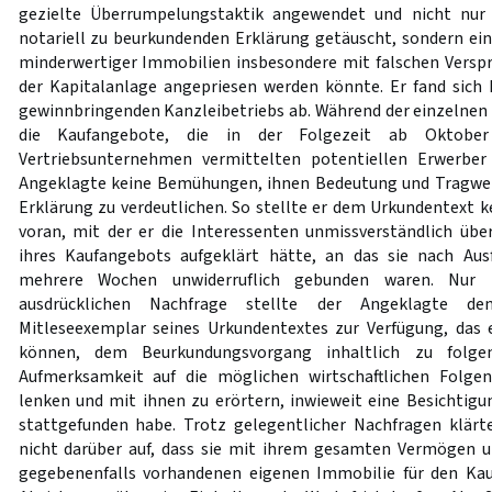
gezielte Überrumpelungstaktik angewendet und nicht nur 
notariell zu beurkundenden Erklärung getäuscht, sondern ei
minderwertiger Immobilien insbesondere mit falschen Versp
der Kapitalanlage angepriesen werden könnte. Er fand sich 
gewinnbringenden Kanzleibetriebs ab. Während der einzelne
die Kaufangebote, die in der Folgezeit ab Oktobe
Vertriebsunternehmen vermittelten potentiellen Erwerbe
Angeklagte keine Bemühungen, ihnen Bedeutung und Tragwei
Erklärung zu verdeutlichen. So stellte er dem Urkundentext k
voran, mit der er die Interessenten unmissverständlich über
ihres Kaufangebots aufgeklärt hätte, an das sie nach Aus
mehrere Wochen unwiderruflich gebunden waren. Nur i
ausdrücklichen Nachfrage stellte der Angeklagte den
Mitleseexemplar seines Urkundentextes zur Verfügung, das 
können, dem Beurkundungsvorgang inhaltlich zu folgen
Aufmerksamkeit auf die möglichen wirtschaftlichen Folge
lenken und mit ihnen zu erörtern, inwieweit eine Besichtig
stattgefunden habe. Trotz gelegentlicher Nachfragen klärt
nicht darüber auf, dass sie mit ihrem gesamten Vermögen u
gegebenenfalls vorhandenen eigenen Immobilie für den Kauf