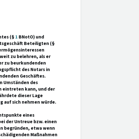
mtes (§
1
BNotO) und
sgeschäft Beteiligten (§
Vermögensinteressen
eit zu belehren, als er
er zu beurkundenden
gspflicht des Notars in
kundenden Geschäftes.
ren Umständen des
n eintreten kann, und der
ährdete dieser Lage
ung auf sich nehmen würde.
chtspunkte eines
ei der Untreue bzw. einen
en begründen, etwa wenn
nsschädigenden Maßnahmen