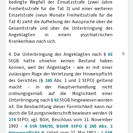
bedingte Wegfall der Einsatzstrafe (zwei Jahre
Freiheitsstrafe für die Tat 3) und einer weiteren
Einzelstrafe (neun Monate Freiheitsstrafe für die
Tat 4) zieht die Aufhebung der Aussprüche über die
Gesamtstrafe und über die Unterbringung des
Angeklagten in einem psychiatrischen
Krankenhaus nach sich.
9
4. Die Unterbringung des Angeklagten nach §
63
StGB hätte ohnehin keinen Bestand haben
können, weil der Angeklagte - wie er mit einer
zulässigen Rüge der Verletzung der Hinweispflicht
des Gerichtes (§
265
Abs. 1 und 2 StPO) geltend
macht - in der Hauptverhandlung nicht
ordnungsgemäß auf die Möglichkeit einer
Unterbringung nach §
63
StGB hingewiesen worden
ist. Die Beobachtung dieser Förmlichkeit kann nur
durch die Sitzungsniederschrift bewiesen werden (§
274
StPO; vgl. BGH, Beschluss vom 11. November
1993 -
4 StR 584/93
,
BGHR StPO § 265 Abs. 2
Hinweispflicht 6
; Urteil vom 27. Mai 1952 -
1 StR