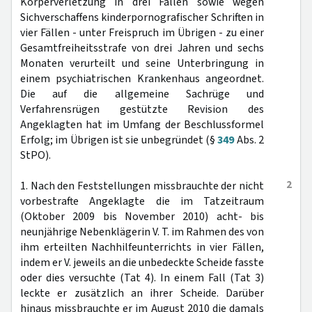
Körperverletzung in drei Fällen sowie wegen
Sichverschaffens kinderpornografischer Schriften in
vier Fällen - unter Freispruch im Übrigen - zu einer
Gesamtfreiheitsstrafe von drei Jahren und sechs
Monaten verurteilt und seine Unterbringung in
einem psychiatrischen Krankenhaus angeordnet.
Die auf die allgemeine Sachrüge und
Verfahrensrügen gestützte Revision des
Angeklagten hat im Umfang der Beschlussformel
Erfolg; im Übrigen ist sie unbegründet (§
349
Abs. 2
StPO).
2
1. Nach den Feststellungen missbrauchte der nicht
vorbestrafte Angeklagte die im Tatzeitraum
(Oktober 2009 bis November 2010) acht- bis
neunjährige Nebenklägerin V. T. im Rahmen des von
ihm erteilten Nachhilfeunterrichts in vier Fällen,
indem er V. jeweils an die unbedeckte Scheide fasste
oder dies versuchte (Tat 4). In einem Fall (Tat 3)
leckte er zusätzlich an ihrer Scheide. Darüber
hinaus missbrauchte er im August 2010 die damals