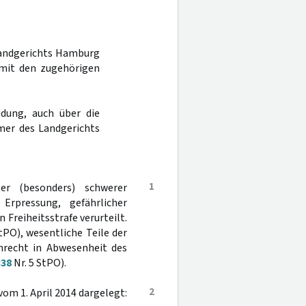
 Landgerichts Hamburg
mit den zugehörigen
dung, auch über die
mer des Landgerichts
1
r (besonders) schwerer
Erpressung, gefährlicher
Freiheitsstrafe verurteilt.
tPO), wesentliche Teile der
nrecht in Abwesenheit des
338
Nr. 5 StPO).
2
vom 1. April 2014 dargelegt: