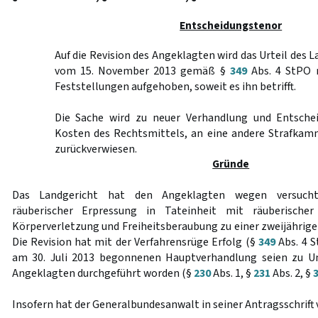
Entscheidungstenor
Auf die Revision des Angeklagten wird das Urteil des
vom 15. November 2013 gemäß §
349
Abs. 4 StPO 
Feststellungen aufgehoben, soweit es ihn betrifft.
Die Sache wird zu neuer Verhandlung und Entschei
Kosten des Rechtsmittels, an eine andere Strafkam
zurückverwiesen.
Gründe
Das Landgericht hat den Angeklagten wegen versuchte
räuberischer Erpressung in Tateinheit mit räuberischer 
Körperverletzung und Freiheitsberaubung zu einer zweijährigen 
Die Revision hat mit der Verfahrensrüge Erfolg (§
349
Abs. 4 S
am 30. Juli 2013 begonnenen Hauptverhandlung seien zu U
Angeklagten durchgeführt worden (§
230
Abs. 1, §
231
Abs. 2, §
Insofern hat der Generalbundesanwalt in seiner Antragsschrift 