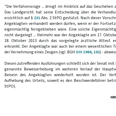
"Die Verfahrensrüge ... dringt im Hinblick auf das Geschehen
Das Landgericht hat seine Entscheidung über die Verhand
ersichtlich auf §
231
Abs. 2 StPO gestützt. Nach dieser Vorschr
Angeklagten verhandelt werden dürfen, wenn er der Fortset
eigenmächtig ferngeblieben wäre. Eine solche Eigenmächti
nicht dargelegt ... Vielmehr war der Angeklagte am 17. Oktob
18. Oktober 2013 durch das vorgelegte ärztliche Attest er
erkrankt. Der Angeklagte war auch bei einem wesentlichen T
der Vernehmung eines Zeugen (vgl. BGH
StV 1984, 102
) - abwes
Diesen zutreffenden Ausführungen schließt sich der Senat mit
genannte Beweiserhebung im weiteren Verlauf der Hauptv
Beisein des Angeklagten wiederholt worden ist. Der Ver
Aufhebung des Urteils, soweit es den Beschwerdeführer betri
StPO).
HR