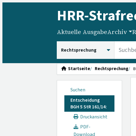
HRR
-Strafre
Aktuelle Ausgabe
Archiv
R
HRRS durchsuchen
Startseite
Rechtsprechung
B
Suchen
Entscheidung
BGH 5 StR 161/14:
Druckansicht
PDF-
Download