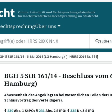
cht
Online-Zeitschrift und Rechtsprechungsdatenbank
für höchstrichterliche Rechtsprechung im Strafrecht
echtsprechung
Über uns
Suchen
GH 5 StR 161/14 - 6. Mai 2014 (LG Hamburg) [= HRRS 2014 Nr. 574]
BGH 5 StR 161/14 - Beschluss vom 6
Hamburg)
Abwesenheit des Angeklagten bei wesentlichen Teilen der H
Schlussvortrag des Verteidigers).
§
230
Abs. 1 StPO; §
231
Abs. 2 StPO; §
338
Nr. 5 StPO