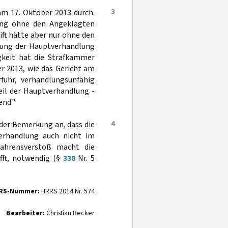
3
 am 17. Oktober 2013 durch.
lung ohne den Angeklagten
ift hätte aber nur ohne den
zung der Hauptverhandlung
gkeit hat die Strafkammer
er 2013, wie das Gericht am
fuhr, verhandlungsunfähig
eil der Hauptverhandlung -
end."
4
 der Bemerkung an, dass die
erhandlung auch nicht im
fahrensverstoß macht die
fft, notwendig (§
338
Nr. 5
RS-Nummer:
HRRS 2014 Nr. 574
Bearbeiter:
Christian Becker