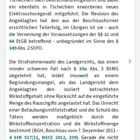
Tschechien nach Deutschland eingeführt und dabei
ein ebenfalls in Tschechien erworbenes neues
Elektroschockgerät mitgeführt. Die Revision des
Angeklagten hat den aus der Beschlussformel
ersichtlichen Teilerfolg, im Übrigen ist sie - auch
die Verneinung der Voraussetzungen der §§
21
und
64
StGB betreffend - unbegründet im Sinne des §
349
Abs. 2 StPO.
2
Die Strafrahmenwahl des Landgerichts, das einen
minder schweren Fall nach §
30a
Abs. 3 BtMG
abgelehnt hat, leidet insoweit an einem
Begründungsmangel, als das Landgericht dem
Angeklagten den isoliert betrachteten
Wirkstoffgehalt ohne Rücksicht auf die eingeführte
Menge des Rauschgifts angelastet hat. Das Unrecht
einer Betäubungsmittelstraftat und die Schuld des
Täters werden maßgeblich durch die
Wirkstoffkonzentration und die Wirkstoffmenge
bestimmt (BGH, Beschluss vom 7. Dezember 2011 -
4 StR 517/11
,
NStZ 2012, 339
). Gerade die nicht