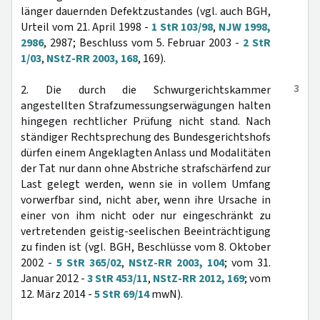
länger dauernden Defektzustandes (vgl. auch BGH,
Urteil vom 21. April 1998 -
1 StR 103/98
,
NJW 1998,
2986
, 2987; Beschluss vom 5. Februar 2003 -
2 StR
1/03
,
NStZ-RR 2003, 168
, 169).
3
2. Die durch die Schwurgerichtskammer
angestellten Strafzumessungserwägungen halten
hingegen rechtlicher Prüfung nicht stand. Nach
ständiger Rechtsprechung des Bundesgerichtshofs
dürfen einem Angeklagten Anlass und Modalitäten
der Tat nur dann ohne Abstriche strafschärfend zur
Last gelegt werden, wenn sie in vollem Umfang
vorwerfbar sind, nicht aber, wenn ihre Ursache in
einer von ihm nicht oder nur eingeschränkt zu
vertretenden geistig-seelischen Beeinträchtigung
zu finden ist (vgl. BGH, Beschlüsse vom 8. Oktober
2002 -
5 StR 365/02
,
NStZ-RR 2003, 104
; vom 31.
Januar 2012 -
3 StR 453/11
,
NStZ-RR 2012, 169
; vom
12. März 2014 -
5 StR 69/14
mwN).