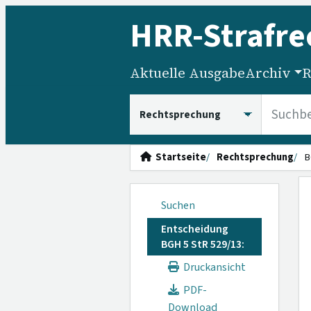
HRR
-Strafre
Aktuelle Ausgabe
Archiv
R
HRRS durchsuchen
Startseite
Rechtsprechung
B
Suchen
Entscheidung
BGH 5 StR 529/13:
Druckansicht
PDF-
Download