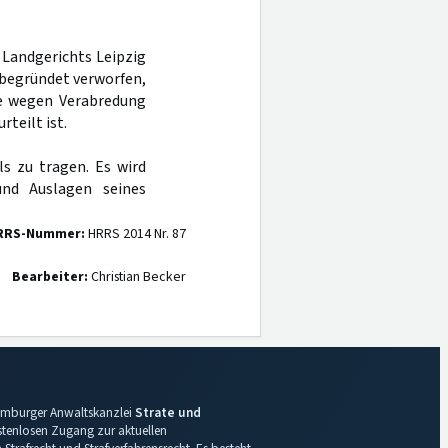
 Landgerichts Leipzig
nbegründet verworfen,
sie wegen Verabredung
teilt ist.
ls zu tragen. Es wird
nd Auslagen seines
RRS-Nummer:
HRRS 2014 Nr. 87
Bearbeiter:
Christian Becker
 Hamburger Anwaltskanzlei
Strate und
ostenlosen Zugang zur aktuellen