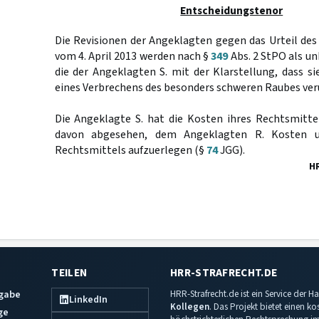
Entscheidungstenor
Die Revisionen der Angeklagten gegen das Urteil des
vom 4. April 2013 werden nach §
349
Abs. 2 StPO als u
die der Angeklagten S. mit der Klarstellung, dass 
eines Verbrechens des besonders schweren Raubes verur
Die Angeklagte S. hat die Kosten ihres Rechtsmitte
davon abgesehen, dem Angeklagten R. Kosten u
Rechtsmittels aufzuerlegen (§
74
JGG).
H
TEILEN
HRR-STRAFRECHT.DE
sgabe
HRR-Strafrecht.de ist ein Service der
LinkedIn
Kollegen
. Das Projekt bietet einen k
ge