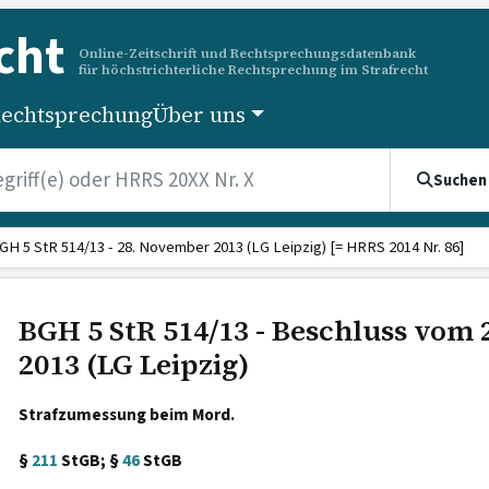
cht
Online-Zeitschrift und Rechtsprechungsdatenbank
für höchstrichterliche Rechtsprechung im Strafrecht
echtsprechung
Über uns
Suchen
GH 5 StR 514/13 - 28. November 2013 (LG Leipzig) [= HRRS 2014 Nr. 86]
BGH 5 StR 514/13 - Beschluss vom
2013 (LG Leipzig)
Strafzumessung beim Mord.
§
211
StGB; §
46
StGB