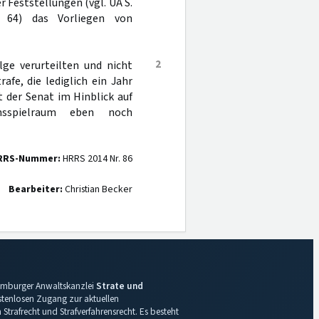
r Feststellungen (vgl. UA S.
 64) das Vorliegen von
2
ge verurteilten und nicht
fe, die lediglich ein Jahr
 der Senat im Hinblick auf
ensspielraum eben noch
RRS-Nummer:
HRRS 2014 Nr. 86
Bearbeiter:
Christian Becker
 Hamburger Anwaltskanzlei
Strate und
ostenlosen Zugang zur aktuellen
Strafrecht und Strafverfahrensrecht. Es besteht