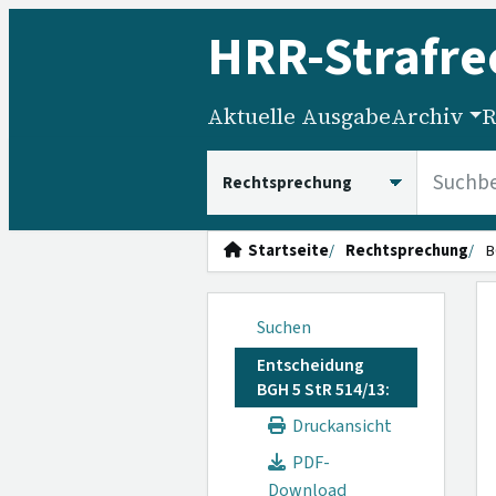
HRR
-Strafre
Aktuelle Ausgabe
Archiv
R
HRRS durchsuchen
Startseite
Rechtsprechung
B
Suchen
Entscheidung
BGH 5 StR 514/13:
Druckansicht
PDF-
Download