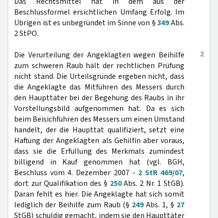
Das Rechtsmittel hat in dem aus der
Beschlussformel ersichtlichen Umfang Erfolg. Im
Übrigen ist es unbegründet im Sinne von §
349
Abs.
2 StPO.
2
Die Verurteilung der Angeklagten wegen Beihilfe
zum schweren Raub hält der rechtlichen Prüfung
nicht stand. Die Urteilsgründe ergeben nicht, dass
die Angeklagte das Mitführen des Messers durch
den Haupttäter bei der Begehung des Raubs in ihr
Vorstellungsbild aufgenommen hat. Da es sich
beim Beisichführen des Messers um einen Umstand
handelt, der die Haupttat qualifiziert, setzt eine
Haftung der Angeklagten als Gehilfin aber voraus,
dass sie die Erfüllung des Merkmals zumindest
billigend in Kauf genommen hat (vgl. BGH,
Beschluss vom 4. Dezember 2007 -
2 StR 469/07
,
dort zur Qualifikation des §
250
Abs. 2 Nr. 1 StGB).
Daran fehlt es hier. Die Angeklagte hat sich somit
lediglich der Beihilfe zum Raub (§
249
Abs. 1, §
27
StGB) schuldig gemacht, indem sie den Haupttäter