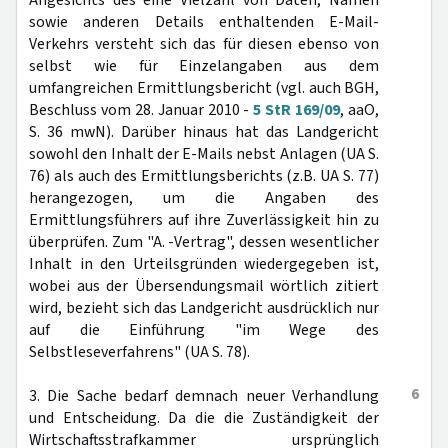
Angesichts des eine Vielzahl von Daten, Namen
sowie anderen Details enthaltenden E-Mail-
Verkehrs versteht sich das für diesen ebenso von
selbst wie für Einzelangaben aus dem
umfangreichen Ermittlungsbericht (vgl. auch BGH,
Beschluss vom 28. Januar 2010 -
5 StR 169/09
, aaO,
S. 36 mwN). Darüber hinaus hat das Landgericht
sowohl den Inhalt der E-Mails nebst Anlagen (UA S.
76) als auch des Ermittlungsberichts (z.B. UA S. 77)
herangezogen, um die Angaben des
Ermittlungsführers auf ihre Zuverlässigkeit hin zu
überprüfen. Zum "A. -Vertrag", dessen wesentlicher
Inhalt in den Urteilsgründen wiedergegeben ist,
wobei aus der Übersendungsmail wörtlich zitiert
wird, bezieht sich das Landgericht ausdrücklich nur
auf die Einführung "im Wege des
Selbstleseverfahrens" (UA S. 78).
6
3. Die Sache bedarf demnach neuer Verhandlung
und Entscheidung. Da die die Zuständigkeit der
Wirtschaftsstrafkammer ursprünglich