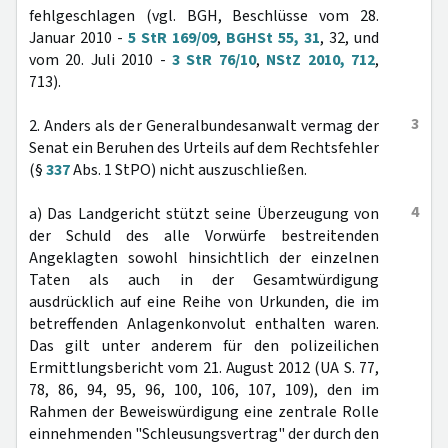
fehlgeschlagen (vgl. BGH, Beschlüsse vom 28.
Januar 2010 -
5 StR 169/09
,
BGHSt 55, 31
, 32, und
vom 20. Juli 2010 -
3 StR 76/10
,
NStZ 2010, 712
,
713).
3
2. Anders als der Generalbundesanwalt vermag der
Senat ein Beruhen des Urteils auf dem Rechtsfehler
(§
337
Abs. 1 StPO) nicht auszuschließen.
4
a) Das Landgericht stützt seine Überzeugung von
der Schuld des alle Vorwürfe bestreitenden
Angeklagten sowohl hinsichtlich der einzelnen
Taten als auch in der Gesamtwürdigung
ausdrücklich auf eine Reihe von Urkunden, die im
betreffenden Anlagenkonvolut enthalten waren.
Das gilt unter anderem für den polizeilichen
Ermittlungsbericht vom 21. August 2012 (UA S. 77,
78, 86, 94, 95, 96, 100, 106, 107, 109), den im
Rahmen der Beweiswürdigung eine zentrale Rolle
einnehmenden "Schleusungsvertrag" der durch den