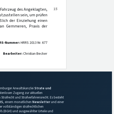
15
 Fahrzeug des Angeklagten,
stzustellen sein, um prüfen
ßlich der Einziehung einen
/van Gemmeren, Praxis der
RS-Nummer:
HRRS 2013 Nr. 677
Bearbeiter:
Christian Becker
 Hamburger Anwaltskanzlei
Strate und
ostenlosen Zugang zur aktuellen
Strafrecht und Strafverfahrensrecht. Es besteht
RS
, einem monatlichen
Newsletter
und einer
r vollständigen strafrechtlichen
s (BGH) und ausgewählter Urteile und