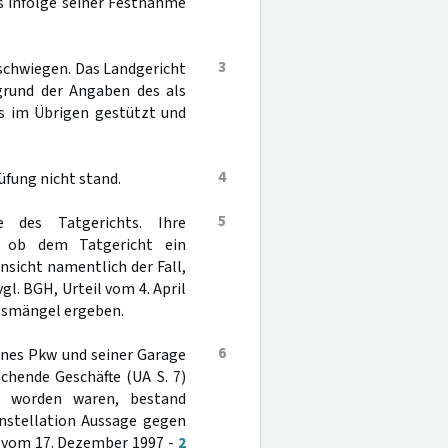
es infolge seiner Festnahme
3
schwiegen. Das Landgericht
grund der Angaben des als
is im Übrigen gestützt und
4
üfung nicht stand.
5
 des Tatgerichts. Ihre
f, ob dem Tatgericht ein
insicht namentlich der Fall,
vgl. BGH, Urteil vom 4. April
ngsmängel ergeben.
6
ines Pkw und seiner Garage
chende Geschäfte (UA S. 7)
n worden waren, bestand
Konstellation Aussage gegen
 vom 17. Dezember 1997 -
2