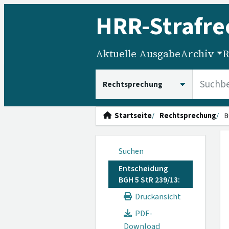
HRR
-Strafre
Aktuelle Ausgabe
Archiv
R
HRRS durchsuchen
Startseite
Rechtsprechung
B
Suchen
Entscheidung
BGH 5 StR 239/13:
Druckansicht
PDF-
Download