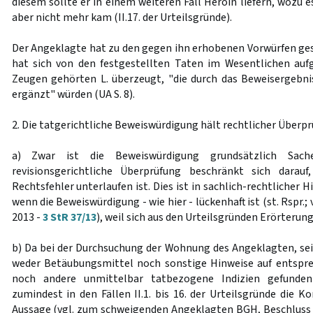
diesem sollte er in einem weiteren Fall Heroin liefern, wozu 
aber nicht mehr kam (II.17. der Urteilsgründe).
Der Angeklagte hat zu den gegen ihn erhobenen Vorwürfen ge
hat sich von den festgestellten Taten im Wesentlichen auf
Zeugen gehörten L. überzeugt, "die durch das Beweisergebn
ergänzt" würden (UA S. 8).
2. Die tatgerichtliche Beweiswürdigung hält rechtlicher Überpr
a) Zwar ist die Beweiswürdigung grundsätzlich Sache
revisionsgerichtliche Überprüfung beschränkt sich darau
Rechtsfehler unterlaufen ist. Dies ist in sachlich-rechtlicher H
wenn die Beweiswürdigung - wie hier - lückenhaft ist (st. Rspr.; 
2013 -
3 StR 37/13
), weil sich aus den Urteilsgründen Erörteru
b) Da bei der Durchsuchung der Wohnung des Angeklagten, se
weder Betäubungsmittel noch sonstige Hinweise auf entspre
noch andere unmittelbar tatbezogene Indizien gefunde
zumindest in den Fällen II.1. bis 16. der Urteilsgründe die 
Aussage (vgl. zum schweigenden Angeklagten BGH, Beschluss