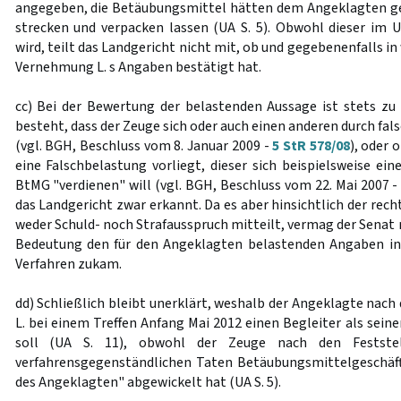
angegeben, die Betäubungsmittel hätten dem Angeklagten geh
strecken und verpacken lassen (UA S. 5). Obwohl dieser im U
wird, teilt das Landgericht nicht mit, ob und gegebenenfalls i
Vernehmung L. s Angaben bestätigt hat.
cc) Bei der Bewertung der belastenden Aussage ist stets zu 
besteht, dass der Zeuge sich oder auch einen anderen durch fal
(vgl. BGH, Beschluss vom 8. Januar 2009 -
5 StR 578/08
), oder 
eine Falschbelastung vorliegt, dieser sich beispielsweise ei
BtMG "verdienen" will (vgl. BGH, Beschluss vom 22. Mai 2007 
das Landgericht zwar erkannt. Da es aber hinsichtlich der recht
weder Schuld- noch Strafausspruch mitteilt, vermag der Senat 
Bedeutung den für den Angeklagten belastenden Angaben i
Verfahren zukam.
dd) Schließlich bleibt unerklärt, weshalb der Angeklagte nach
L. bei einem Treffen Anfang Mai 2012 einen Begleiter als sein
soll (UA S. 11), obwohl der Zeuge nach den Feststel
verfahrensgegenständlichen Taten Betäubungsmittelgeschäf
des Angeklagten" abgewickelt hat (UA S. 5).