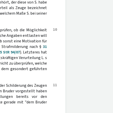
ört, der diese von S. habe
rteil als Zeuge bezeichnet
n welchem Maße S. bei seiner
10
prüfen, ob die Möglichkeit
sche Angaben entlasten will
ob sonst eine Motivation für
ne Strafmilderung nach §
31
-
5 StR 94/07
). Letzteres hat
skräftigen Verurteilung L. s
nicht zu überprüfen, welche
n dem gesondert geführten
11
 der Schilderung des Zeugen
en Bruder vorgestellt haben
lungen bereits vor den
te gerade mit "dem Bruder