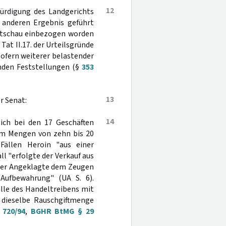
12
würdigung des Landgerichts
m anderen Ergebnis geführt
mtschau einbezogen worden
Tat II.17. der Urteilsgründe
nsofern weiterer belastender
nden Feststellungen (§
353
13
r Senat:
14
sich bei den 17 Geschäften
um Mengen von zehn bis 20
ällen Heroin "aus einer
l "erfolgte der Verkauf aus
 der Angeklagte dem Zeugen
Aufbewahrung" (UA S. 6).
älle des Handeltreibens mit
e dieselbe Rauschgiftmenge
 720/94
,
BGHR BtMG § 29