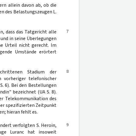
ern allein davon ab, ob die
en des Belastungszeugen L.
7
n, dass das Tatgericht alle
 und in seine Überlegungen
e Urteil nicht gerecht. Im
gende Umstände erörtert
8
hrittenen Stadium der
 vorheriger telefonischer
. 6). Bei den Bestellungen
ndin" bezeichnet (UA S. 8).
der Telekommunikation des
er spezifizierten Zeitpunkt
n; hieran fehlt es.
9
dert verfolgten S. Heroin,
uge Luranc hat insoweit