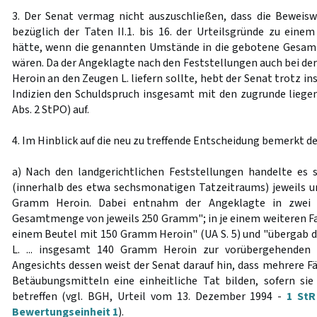
3. Der Senat vermag nicht auszuschließen, dass die Beweis
bezüglich der Taten II.1. bis 16. der Urteilsgründe zu eine
hätte, wenn die genannten Umstände in die gebotene Gesa
wären. Da der Angeklagte nach den Feststellungen auch bei der 
Heroin an den Zeugen L. liefern sollte, hebt der Senat trotz i
Indizien den Schuldspruch insgesamt mit den zugrunde liege
Abs. 2 StPO) auf.
4. Im Hinblick auf die neu zu treffende Entscheidung bemerkt de
a) Nach den landgerichtlichen Feststellungen handelte es 
(innerhalb des etwa sechsmonatigen Tatzeitraums) jeweils 
Gramm Heroin. Dabei entnahm der Angeklagte in zwei F
Gesamtmenge von jeweils 250 Gramm"; in je einem weiteren Fal
einem Beutel mit 150 Gramm Heroin" (UA S. 5) und "übergab
L. ... insgesamt 140 Gramm Heroin zur vorübergehenden 
Angesichts dessen weist der Senat darauf hin, dass mehrere F
Betäubungsmitteln eine einheitliche Tat bilden, sofern si
betreffen (vgl. BGH, Urteil vom 13. Dezember 1994 -
1 StR
Bewertungseinheit 1
).