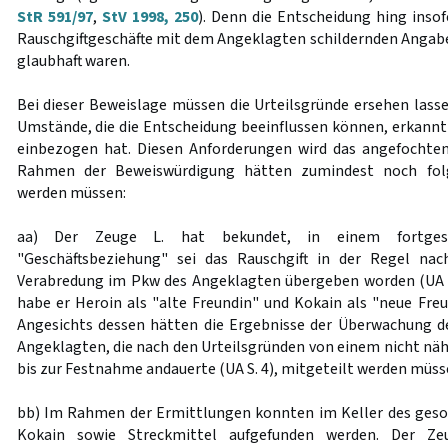
StR 591/97
,
StV 1998, 250
). Denn die Entscheidung hing insof
Rauschgiftgeschäfte mit dem Angeklagten schildernden Angab
glaubhaft waren.
Bei dieser Beweislage müssen die Urteilsgründe ersehen lasse
Umstände, die die Entscheidung beeinflussen können, erkannt
einbezogen hat. Diesen Anforderungen wird das angefochten
Rahmen der Beweiswürdigung hätten zumindest noch fol
werden müssen:
aa) Der Zeuge L. hat bekundet, in einem fortgesc
"Geschäftsbeziehung" sei das Rauschgift in der Regel nach
Verabredung im Pkw des Angeklagten übergeben worden (UA S
habe er Heroin als "alte Freundin" und Kokain als "neue Freu
Angesichts dessen hätten die Ergebnisse der Überwachung 
Angeklagten, die nach den Urteilsgründen von einem nicht näh
bis zur Festnahme andauerte (UA S. 4), mitgeteilt werden müsse
bb) Im Rahmen der Ermittlungen konnten im Keller des geson
Kokain sowie Streckmittel aufgefunden werden. Der Ze