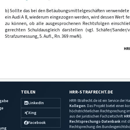
b) Sollte das bei den Betäubungsmittelgeschäften verwendete
ein Audi A 8, wiederum eingezogen werden, wird dessen Wert fe
zu können, ob alle ausgesprochenen Rechtsfolgen einschlie
gerechten Schuldausgleich darstellen (vgl. Schäfer/Sander
Strafzumessung, 5. Aufl., Rn. 369 mwN).
HR
TEILEN
HRR-STRAFRECHT.DE
sgabe
HRR-Strafrecht.de ist ein Service der
LinkedIn
Kollegen
. Das Projekt bietet einen k
ge
höchstrichterlichen Rechtsprechung im 
Xing
aus der juristischen Fachzeitschrift
HR
Rechtsprechungs-Datenbank
mit de
Facebook
Rechtsprechung des Bundesgerichtshof
ung