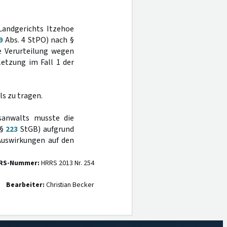
Landgerichts Itzehoe
9
Abs. 4 StPO) nach §
e Verurteilung wegen
letzung im Fall 1 der
s zu tragen.
sanwalts musste die
(§
223
StGB) aufgrund
 Auswirkungen auf den
RS-Nummer:
HRRS 2013 Nr. 254
Bearbeiter:
Christian Becker