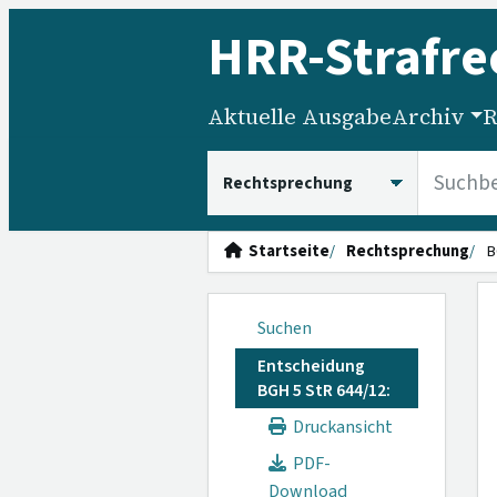
HRR
-Strafre
Aktuelle Ausgabe
Archiv
R
HRRS durchsuchen
Startseite
Rechtsprechung
B
Suchen
Entscheidung
BGH 5 StR 644/12:
Druckansicht
PDF-
Download