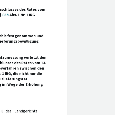
eschlusses des Rates vom
 §
83h
Abs. 1 Nr. 1 IRG
efehls festgenommen und
lieferungsbewilligung
rafzumessung verletzt den
hlusses des Rates vom 13.
beverfahren zwischen den
. 1 IRG, die nicht nur die
uslieferungstat
g im Wege der Erhöhung
il des Landgerichts