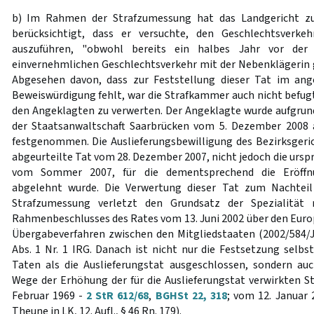
b) Im Rahmen der Strafzumessung hat das Landgericht z
berücksichtigt, dass er versuchte, den Geschlechtsverke
auszuführen, "obwohl bereits ein halbes Jahr vor de
einvernehmlichen Geschlechtsverkehr mit der Nebenklägerin
Abgesehen davon, dass zur Feststellung dieser Tat im ange
Beweiswürdigung fehlt, war die Strafkammer auch nicht befugt
den Angeklagten zu verwerten. Der Angeklagte wurde aufgrun
der Staatsanwaltschaft Saarbrücken vom 5. Dezember 2008 
festgenommen. Die Auslieferungsbewilligung des Bezirksgeric
abgeurteilte Tat vom 28. Dezember 2007, nicht jedoch die urs
vom Sommer 2007, für die dementsprechend die Eröffn
abgelehnt wurde. Die Verwertung dieser Tat zum Nachteil
Strafzumessung verletzt den Grundsatz der Spezialität
Rahmenbeschlusses des Rates vom 13. Juni 2002 über den Europ
Übergabeverfahren zwischen den Mitgliedstaaten (2002/584/J
Abs. 1 Nr. 1 IRG. Danach ist nicht nur die Festsetzung selbs
Taten als die Auslieferungstat ausgeschlossen, sondern au
Wege der Erhöhung der für die Auslieferungstat verwirkten St
Februar 1969 -
2 StR 612/68
,
BGHSt 22, 318
; vom 12. Januar
Theune in LK, 12. Aufl., § 46 Rn. 179).