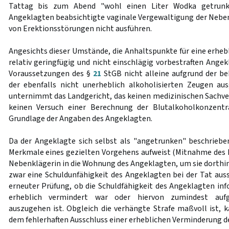
Tattag bis zum Abend "wohl einen Liter Wodka getrunk
Angeklagten beabsichtigte vaginale Vergewaltigung der Neben
von Erektionsstörungen nicht ausführen.
Angesichts dieser Umstände, die Anhaltspunkte für eine erheb
relativ geringfügig und nicht einschlägig vorbestraften Ange
Voraussetzungen des §
21
StGB nicht alleine aufgrund der 
der ebenfalls nicht unerheblich alkoholisierten Zeugen au
unternimmt das Landgericht, das keinen medizinischen Sachv
keinen Versuch einer Berechnung der Blutalkoholkonzentr
Grundlage der Angaben des Angeklagten.
Da der Angeklagte sich selbst als "angetrunken" beschriebe
Merkmale eines gezielten Vorgehens aufweist (Mitnahme des 
Nebenklägerin in die Wohnung des Angeklagten, um sie dorthin
zwar eine Schuldunfähigkeit des Angeklagten bei der Tat auss
erneuter Prüfung, ob die Schuldfähigkeit des Angeklagten inf
erheblich vermindert war oder hiervon zumindest aufg
auszugehen ist. Obgleich die verhängte Strafe maßvoll ist, k
dem fehlerhaften Ausschluss einer erheblichen Verminderung de