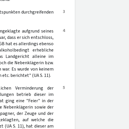
3
htspunkten durchgreifenden
4
Angeklagte aufgrund seines
, dass er sich entschloss,
B hat es allerdings ebenso
koholbedingt erhebliche
s Landgericht alleine im
och die Nebenklägerin bzw.
n war. Es wurde von keinem
tc. berichtet" (UA S. 11).
5
ichen Verminderung der
llungen betrieb dieser im
t ging eine "Feier" in der
e Nebenklägerin sowie der
pagner, der Zeuge und der
eklagten, auf welche die
 (UA S. 11), hat dieser am