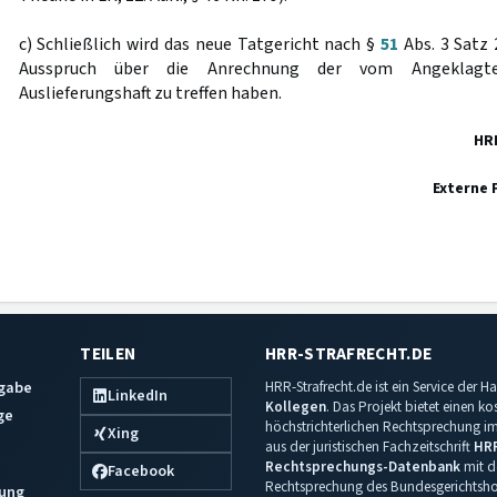
c) Schließlich wird das neue Tatgericht nach §
51
Abs. 3 Satz 
Ausspruch über die Anrechnung der vom Angeklagte
Auslieferungshaft zu treffen haben.
HR
Externe 
TEILEN
HRR-STRAFRECHT.DE
sgabe
HRR-Strafrecht.de ist ein Service der
LinkedIn
Kollegen
. Das Projekt bietet einen k
ge
höchstrichterlichen Rechtsprechung im 
Xing
aus der juristischen Fachzeitschrift
HR
Rechtsprechungs-Datenbank
mit de
Facebook
Rechtsprechung des Bundesgerichtshof
ung