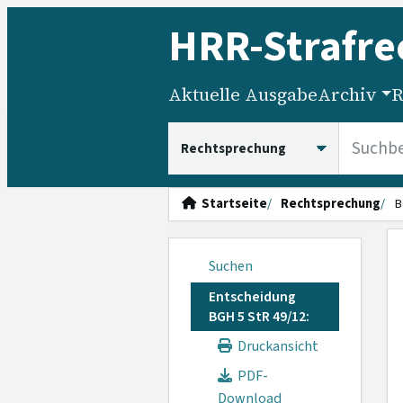
HRR
-Strafre
Aktuelle Ausgabe
Archiv
R
HRRS durchsuchen
Startseite
Rechtsprechung
B
Suchen
Entscheidung
BGH 5 StR 49/12:
Druckansicht
PDF-
Download