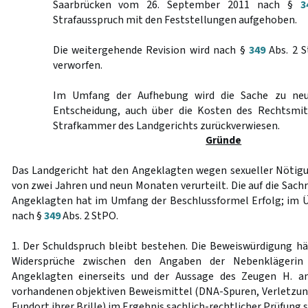
Saarbrücken vom 26. September 2011 nach §
3
Strafausspruch mit den Feststellungen aufgehoben.
Die weitergehende Revision wird nach §
349
Abs. 2 S
verworfen.
Im Umfang der Aufhebung wird die Sache zu neu
Entscheidung, auch über die Kosten des Rechtsmit
Strafkammer des Landgerichts zurückverwiesen.
Gründe
Das Landgericht hat den Angeklagten wegen sexueller Nötigun
von zwei Jahren und neun Monaten verurteilt. Die auf die Sach
Angeklagten hat im Umfang der Beschlussformel Erfolg; im Ü
nach §
349
Abs. 2 StPO.
1. Der Schuldspruch bleibt bestehen. Die Beweiswürdigung hä
Widersprüche zwischen den Angaben der Nebenklägerin
Angeklagten einerseits und der Aussage des Zeugen H. an
vorhandenen objektiven Beweismittel (DNA-Spuren, Verletzu
Fundort ihrer Brille) im Ergebnis sachlich-rechtlicher Prüfung 