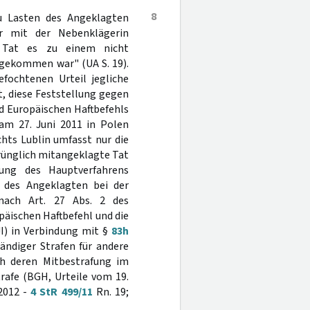
8
u Lasten des Angeklagten
hr mit der Nebenklägerin
r Tat es zu einem nicht
 gekommen war" (UA S. 19).
fochtenen Urteil jegliche
, diese Feststellung gegen
d Europäischen Haftbefehls
am 27. Juni 2011 in Polen
hts Lublin umfasst nur die
prünglich mitangeklagte Tat
ung des Hauptverfahrens
 des Angeklagten bei der
 nach Art. 27 Abs. 2 des
äischen Haftbefehl und die
I) in Verbindung mit §
83h
tändiger Strafen für andere
ch deren Mitbestrafung im
rafe (BGH, Urteile vom 19.
 2012 -
4 StR 499/11
Rn. 19;