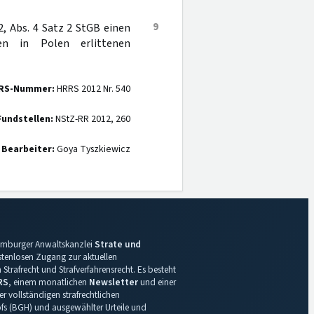
9
2, Abs. 4 Satz 2 StGB einen
n in Polen erlittenen
RS-Nummer:
HRRS 2012 Nr. 540
Fundstellen:
NStZ-RR 2012, 260
Bearbeiter:
Goya Tyszkiewicz
 Hamburger Anwaltskanzlei
Strate und
ostenlosen Zugang zur aktuellen
Strafrecht und Strafverfahrensrecht. Es besteht
RS
, einem monatlichen
Newsletter
und einer
r vollständigen strafrechtlichen
s (BGH) und ausgewählter Urteile und