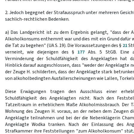
2. Jedoch begegnet der Strafausspruch unter mehreren Gesic
sachlich-rechtlichen Bedenken.
a) Das Landgericht ist zu dem Ergebnis gelangt, "dass der 
Alkoholkonsums enthemmt war und dies mit ein Grund dafür war
die Tat zu begehen" (UA S. 19). Die Voraussetzungen des §
21
StG
verneint, wie diejenigen des §
177
Abs. 5 StGB. Eine al
Verminderung der Schuldfähigkeit des Angeklagten hat da
Hinblick darauf ausgeschlossen, dass "weder der Angeklagte n
der Zeuge H. schilderten, dass der Angeklagte stark betrunke
von alkoholbedingten Ausfallerscheinungen wie Lallen, Torkeln e
Diese Erwägungen tragen den Ausschluss einer erhebl
Schuldfähigkeit des Angeklagten nicht. Nach den Festste
Tatzeitraum in erheblichem Maße Alkoholmissbrauch. Der Ta
Wohnung des Zeugen H. voraus, an der neben dem Zeugen di
Angeklagte teilnahmen und bei der die Nebenklägerin Cham
Angeklagte Wodka tranken. Nach der Einlassung des Ang
Strafkammer ihre Feststellungen "zum Alkoholkonsum" stützt