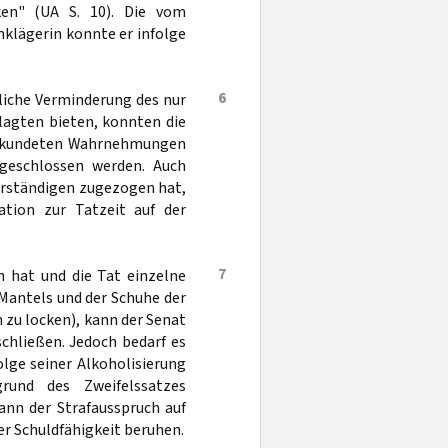
en" (UA S. 10). Die vom
klägerin konnte er infolge
6
liche Verminderung des nur
klagten bieten, konnten die
bekundeten Wahrnehmungen
sgeschlossen werden. Auch
erständigen zugezogen hat,
ation zur Tatzeit auf der
7
n hat und die Tat einzelne
Mantels und der Schuhe der
 zu locken), kann der Senat
chließen. Jedoch bedarf es
olge seiner Alkoholisierung
rund des Zweifelssatzes
ann der Strafausspruch auf
r Schuldfähigkeit beruhen.