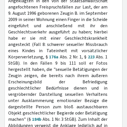
Angeklagten in den von der Staatsanwaltschaft
angefochtenen Freispruchsfällen zur Last, der am
9. August 1996 geborenen Zeugin B. im September
2009 in seiner Wohnung einen Finger in die Scheide
eingeführt und anschließend mit ihr den
Geschlechtsverkehr ausgeführt zu haben; hierbei
habe er sie mit einer Geschlechtskrankheit
angesteckt (Fall 8: schwerer sexueller Missbrauch
eines Kindes in Tateinheit mit vorsätzlicher
Körperverletzung, §
176a
Abs. 2 Nr. 1, §
223
Abs. 1
StGB). In den Fällen 9 bis 111 soll er Fotos
hergestellt haben, die "sexuelle Betätigungen der
Zeugin zeigen, die bereits nach ihrem äußeren
Erscheinungsbild der Befriedigung
geschlechtlicher Bedürfnisse dienen und in
vergröbernder Darstellung sexuellen Verhaltens
unter Ausklammerung emotionaler Bezüge die
dargestellte Person zum bloß austauschbaren
Objekt geschlechtlicher Begierde oder Betätigung
machen" (§
184b
Abs. 1 Nr. 3 StGB). Zum Inhalt der
Abbildungen verweist die Anklage lediglich auf in