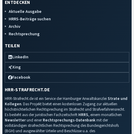
ENTDECKEN
Aktuelle Ausgabe
HRRS-Beiträge suchen
Archiv
Rechtsprechung
TEILEN
LinkedIn
Xing
Facebook
HRR-STRAFRECHT.DE
HRR-Strafrecht.de ist ein Service der Hamburger Anwaltskanzlei
Strate und
Kollegen
. Das Projekt bietet einen kostenlosen Zugang zur aktuellen
höchstrichterlichen Rechtsprechung im Strafrecht und Strafverfahrensrecht.
Es besteht aus der juristischen Fachzeitschrift
HRRS
, einem monatlichen
Newsletter
und einer
Rechtsprechungs-Datenbank
mit der
vollständigen strafrechtlichen Rechtsprechung des Bundesgerichtshofs
(BGH) und ausgewählter Urteile und Beschlüsse u.a. des