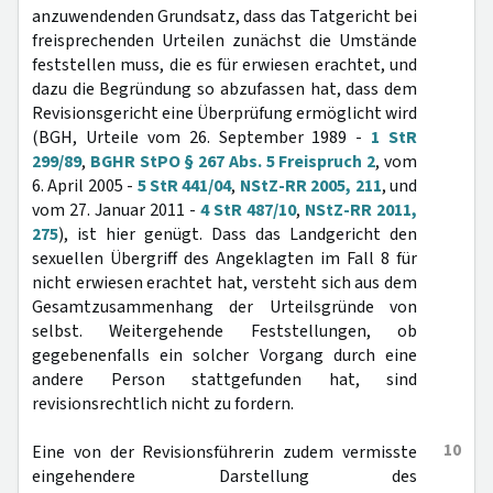
anzuwendenden Grundsatz, dass das Tatgericht bei
freisprechenden Urteilen zunächst die Umstände
feststellen muss, die es für erwiesen erachtet, und
dazu die Begründung so abzufassen hat, dass dem
Revisionsgericht eine Überprüfung ermöglicht wird
(BGH, Urteile vom 26. September 1989 -
1 StR
299/89
,
BGHR StPO § 267 Abs. 5 Freispruch 2
, vom
6. April 2005 -
5 StR 441/04
,
NStZ-RR 2005, 211
, und
vom 27. Januar 2011 -
4 StR 487/10
,
NStZ-RR 2011,
275
), ist hier genügt. Dass das Landgericht den
sexuellen Übergriff des Angeklagten im Fall 8 für
nicht erwiesen erachtet hat, versteht sich aus dem
Gesamtzusammenhang der Urteilsgründe von
selbst. Weitergehende Feststellungen, ob
gegebenenfalls ein solcher Vorgang durch eine
andere Person stattgefunden hat, sind
revisionsrechtlich nicht zu fordern.
10
Eine von der Revisionsführerin zudem vermisste
eingehendere Darstellung des