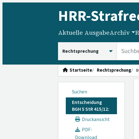
HRR
-Strafre
Aktuelle Ausgabe
Archiv
R
HRRS durchsuchen
Startseite
Rechtsprechung
B
Suchen
Entscheidung
BGH 5 StR 415/12:
Druckansicht
PDF-
Download