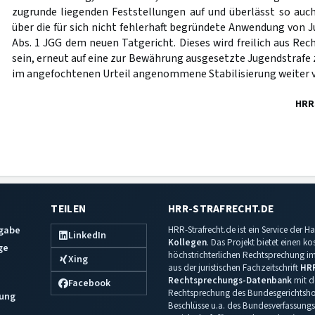
zugrunde liegenden Feststellungen auf und überlässt so auc
über die für sich nicht fehlerhaft begründete Anwendung von 
Abs. 1 JGG dem neuen Tatgericht. Dieses wird freilich aus Re
sein, erneut auf eine zur Bewährung ausgesetzte Jugendstrafe z
im angefochtenen Urteil angenommene Stabilisierung weiter ver
HRR
TEILEN
HRR-STRAFRECHT.DE
sgabe
HRR-Strafrecht.de ist ein Service der
LinkedIn
Kollegen
. Das Projekt bietet einen k
ge
höchstrichterlichen Rechtsprechung im 
Xing
aus der juristischen Fachzeitschrift
HR
Rechtsprechungs-Datenbank
mit de
Facebook
Rechtsprechung des Bundesgerichtshof
ung
Beschlüsse u.a. des Bundesverfassungs