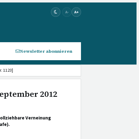
A-
A+
Newsletter abonnieren
. 1123]
 September 2012
ollziehbare Verneinung
afe).