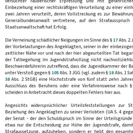
versuchter räuberischer Erpressung und mit gefährliche
Einbeziehung einer rechtskräftigen Verurteilung zu einer ein
zwei Jahren verurteilt, deren Vollstreckung es zur Bewähru
Generalbundesanwalt vertretene, auf den Strafausspruch 
Staatsanwaltschaft hat Erfolg.
Die Verneinung schädlicher Neigungen im Sinne des §
17
Abs. 2 
der Vorbelastungen des Angeklagten, seiner in der einbezogen
zeitlicher Nähe vor und nach der hier abgeurteilten Tat beg
der Tatbegehung im Jugendstrafvollzug nicht nachvollziehb
Beschwerdeführerin zutreffend, dass die Jugendkammer der 
unter Verstoß gegen §
105
Abs. 3 JGG (vgl. zudem §
18
Abs. 1 Sa
38
Abs. 2 StGB) eine Höchststrafe von fünf statt zehn Jahre
Ausschluss des Beruhens oder eine Verfahrensweise nach 
scheiden in Anbetracht dieses doppelten Fehlers hier aus.
Angesichts widersprüchlicher Urteilsfeststellungen zur St
Beziehung des Angeklagten zu seiner Verlobten (UA S. 4 gegenü
der Senat - der den Schuldspruch im Sinne der Urteilsgründe 
etwa nur die Entscheidung zur Höhe der Jugendstrafe, dami
Strafaussetzung, aufzuheben, sondern er hebt den gesamt