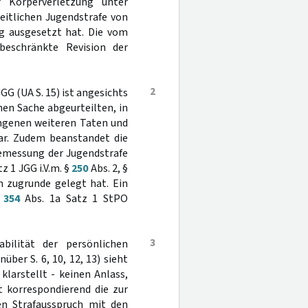
r Körperverletzung unter
heitlichen Jugendstrafe von
ng ausgesetzt hat. Die vom
beschränkte Revision der
2
JGG (UA S. 15) ist angesichts
en Sache abgeurteilten, in
angenen weiteren Taten und
ar. Zudem beanstandet die
Bemessung der Jugendstrafe
tz 1 JGG i.V.m. §
250
Abs. 2, §
n zugrunde gelegt hat. Ein
§
354
Abs. 1a Satz 1 StPO
3
abilität der persönlichen
ber S. 6, 10, 12, 13) sieht
klarstellt - keinen Anlass,
t korrespondierend die zur
en Strafausspruch mit den