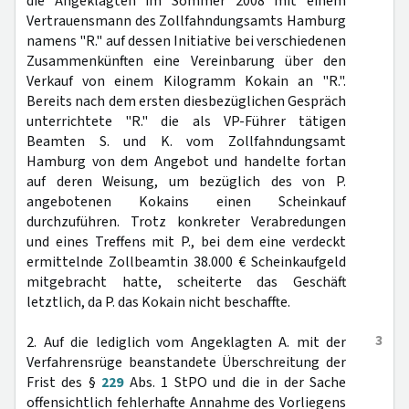
die Angeklagten im Sommer 2008 mit einem
Vertrauensmann des Zollfahndungsamts Hamburg
namens "R." auf dessen Initiative bei verschiedenen
Zusammenkünften eine Vereinbarung über den
Verkauf von einem Kilogramm Kokain an "R.".
Bereits nach dem ersten diesbezüglichen Gespräch
unterrichtete "R." die als VP-Führer tätigen
Beamten S. und K. vom Zollfahndungsamt
Hamburg von dem Angebot und handelte fortan
auf deren Weisung, um bezüglich des von P.
angebotenen Kokains einen Scheinkauf
durchzuführen. Trotz konkreter Verabredungen
und eines Treffens mit P., bei dem eine verdeckt
ermittelnde Zollbeamtin 38.000 € Scheinkaufgeld
mitgebracht hatte, scheiterte das Geschäft
letztlich, da P. das Kokain nicht beschaffte.
3
2. Auf die lediglich vom Angeklagten A. mit der
Verfahrensrüge beanstandete Überschreitung der
Frist des §
229
Abs. 1 StPO und die in der Sache
offensichtlich fehlerhafte Annahme des Vorliegens