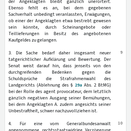
der Angeklagten bleibt gänzlich unerörtert.
Ebenso fehlt es an, bei dem gegebenen
Sachverhalt unbedingt veranlassten, Erwägungen,
ob einer der Angeklagten etwa bestrebt gewesen
sein könnte, durch Scheinangebote oder
Teillieferungen in Besitz des angebotenen
Kaufgeldes zu gelangen.
9
3. Die Sache bedarf daher insgesamt neuer
tatgerichtlicher Aufklärung und Bewertung. Der
Senat weist darauf hin, dass jenseits von den
durchgreifenden Bedenken gegen die
Schuldsprüche die Strafrahmenwahl des
Landgerichts (Ablehnung des §
29a
Abs. 2 BtMG)
bei der Rolle des agent provocateur, dem letztlich
gänzlich negativen Ausgang seiner Bemühungen,
bei dem Angeklagten A. zudem angesichts seiner
Unbestraftheit, schwer nachzuvollziehen ist.
10
4. Für eine vom Generalbundesanwalt
angenommene rechtsstaatswidrige Verzögerung