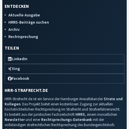
ENTDECKEN
Aktuelle Ausgabe
HRRS-Beiträge suchen
Archiv
Rechtsprechung
TEILEN
LinkedIn
Xing
Facebook
HRR-STRAFRECHT.DE
HRR-Strafrecht.de ist ein Service der Hamburger Anwaltskanzlei
Strate und
Kollegen
. Das Projekt bietet einen kostenlosen Zugang zur aktuellen
höchstrichterlichen Rechtsprechung im Strafrecht und Strafverfahrensrecht.
Es besteht aus der juristischen Fachzeitschrift
HRRS
, einem monatlichen
Newsletter
und einer
Rechtsprechungs-Datenbank
mit der
vollständigen strafrechtlichen Rechtsprechung des Bundesgerichtshofs