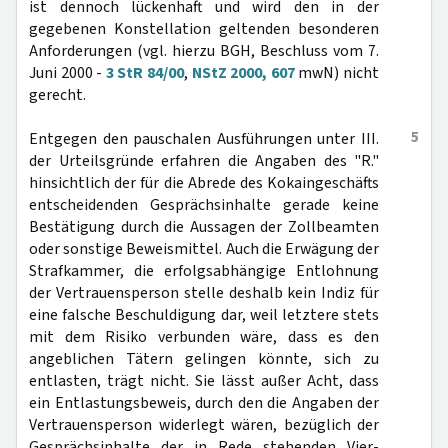
ist dennoch lückenhaft und wird den in der
gegebenen Konstellation geltenden besonderen
Anforderungen (vgl. hierzu BGH, Beschluss vom 7.
Juni 2000 -
3 StR 84/00
,
NStZ 2000, 607
mwN) nicht
gerecht.
5
Entgegen den pauschalen Ausführungen unter III.
der Urteilsgründe erfahren die Angaben des "R."
hinsichtlich der für die Abrede des Kokaingeschäfts
entscheidenden Gesprächsinhalte gerade keine
Bestätigung durch die Aussagen der Zollbeamten
oder sonstige Beweismittel. Auch die Erwägung der
Strafkammer, die erfolgsabhängige Entlohnung
der Vertrauensperson stelle deshalb kein Indiz für
eine falsche Beschuldigung dar, weil letztere stets
mit dem Risiko verbunden wäre, dass es den
angeblichen Tätern gelingen könnte, sich zu
entlasten, trägt nicht. Sie lässt außer Acht, dass
ein Entlastungsbeweis, durch den die Angaben der
Vertrauensperson widerlegt wären, bezüglich der
Gesprächsinhalte der in Rede stehenden Vier-