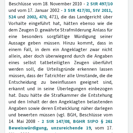
Beschlüsse vom 18. November 2010 -
2 StR 497/10
und vom 17. Januar 2002 -
3 StR 417/01
,
StV 2011,
524
und
2002, 470
, 471), die das Landgericht über
Vorhalte eingeführt hat, hätten ebenso wie die
dem Zeugen D. gewährte Strafmilderung Anlass für
eine besonders sorgfältige Würdigung seiner
Aussage geben müssen. Hinzu kommt, dass in
einem Fall, in dem ein Angeklagter zwar nicht
allein, aber doch überwiegend durch die Angaben
eines selbst tatbeteiligten Zeugen überführt
werden soll, die Urteilsgründe erkennen lassen
müssen, dass der Tatrichter alle Umstände, die die
Entscheidung zu beeinflussen geeignet sind,
erkannt und in seine Überlegungen einbezogen
hat. Dazu hätte die Strafkammer die Entstehung
und den Inhalt der den Angeklagten belastenden
Angaben sowie deren Entwicklung näher darlegen
und bewerten müssen (vgl. BGH, Beschlüsse vom
14. Mai 2008 -
2 StR 147/08
,
BGHR StPO § 261
Beweiswürdigung, unzureichende 19
, vom 17.