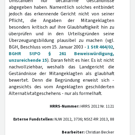
Umständen nur detailarme Geständnisse
abgegeben haben. Namentlich solches entbindet
jedoch das erkennende Gericht nicht von seiner
Pflicht, die Angaben der Mitangeklagten
besonders kritisch auf ihre Glaubhaftigkeit hin zu
überprüfen und in den Urteilsgründen seine
Überzeugungsbildung plausibel zu machen (vgl.
BGH, Beschluss vom 15. Januar 2003 -
1 StR 464/02
,
BGHR StPO § 261 Beweiswürdigung,
unzureichende 15
). Daran fehlt es hier. Es ist nicht
nachvollziehbar, weshalb das Landgericht die
Geständnisse der Mitangeklagten als glaubhaft
bewertet. Denn die Begründung erweist sich -
angesichts des vom Angeklagten geschilderten
Alternativtatgeschehens - nur als formelhaft.
HRRS-Nummer:
HRRS 2012 Nr. 1121
Externe Fundstellen:
NJW 2012, 3736; NStZ-RR 2013, 88
Bearbeiter:
Christian Becker