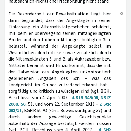
hält sachlich-rechtlicher Nachprüfung nicht stand.
6
Die Besonderheit der Beweissituation liegt hier
darin begründet, dass der Angeklagte in seiner
Einlassung ein Alternativtatgeschehen schildert,
mit dem er überwiegend seinen mitangeklagten
Bruder und den früheren Mitangeschuldigten Sch.
belastet, während der Angeklagte selbst im
Wesentlichen durch diese sowie zusätzlich durch
die Mitangeklagten S. und B. als Auftraggeber bzw.
Mittäter benannt wird. Hinzu kommt, dass die mit
der Tatversion des Angeklagten unkonfrontiert
gebliebenen Angaben des Sch. - was das
Landgericht im Grunde zutreffend erkannt hat -
sorgfältig und kritisch zu würdigen sind (vgl. BGH,
Beschlüsse vom 4. April 2007 -
4 StR 345/06
,
NStZ
2008, 50
, 51, und vom 22. September 2011 -
2 StR
263/11
, BGHR StPO § 261 Beweiswürdigung 37) und
durch andere gewichtige Gesichtspunkte
außerhalb der Aussage bestätigt werden müssen
(vgl. BGH, Beschluss vom 4. April 2007 -
4 StR