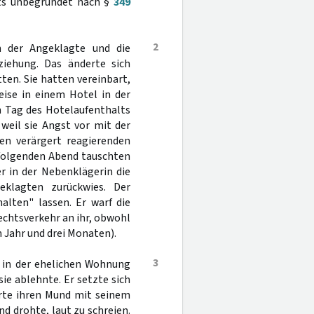
lts unbegründet nach §
349
2
n der Angeklagte und die
ziehung. Das änderte sich
ten. Sie hatten vereinbart,
eise in einem Hotel in der
n Tag des Hotelaufenthalts
weil sie Angst vor mit der
n verärgert reagierenden
 folgenden Abend tauschten
r in der Nebenklägerin die
klagten zurückwies. Der
alten" lassen. Er warf die
chtsverkehr an ihr, obwohl
m Jahr und drei Monaten).
3
n in der ehelichen Wohnung
ie ablehnte. Er setzte sich
erte ihren Mund mit seinem
nd drohte, laut zu schreien.