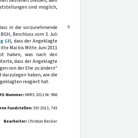
nen bestehen bleiben, weil
ststellungen sind möglich,
8
 dass in die vorzunehmende
 BGH, Beschluss vom 3. Juli
g 13
), dass der Angeklagte
tte Mai bis Mitte Juni 2011
bt haben, was nach den
iterte, dass der Angeklagte
ngen von der Ehe zu ändern"
 darzulegen haben, wie die
eklagten reagiert hat.
RS-Nummer:
HRRS 2012 Nr. 966
rne Fundstellen:
StV 2013, 743
Bearbeiter:
Christian Becker