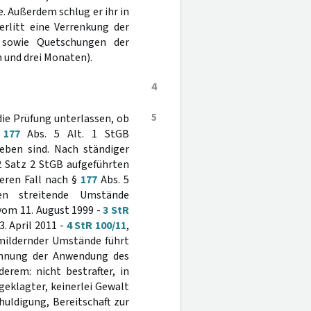
. Außerdem schlug er ihr in
rlitt eine Verrenkung der
s sowie Quetschungen der
n und drei Monaten).
4
5
 die Prüfung unterlassen, ob
§
177
Abs. 5 Alt. 1 StGB
geben sind. Nach ständiger
2 Satz 2 StGB aufgeführten
weren Fall nach §
177
Abs. 5
en streitende Umstände
vom 11. August 1999 -
3 StR
. April 2011 -
4 StR 100/11
,
fmildernder Umstände führt
lehnung der Anwendung des
erem: nicht bestrafter, in
eklagter, keinerlei Gewalt
uldigung, Bereitschaft zur