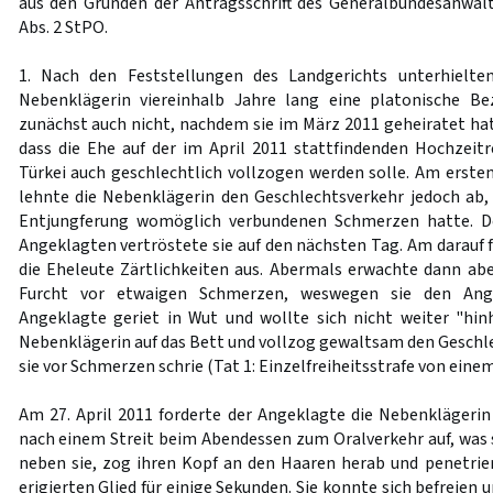
aus den Gründen der Antragsschrift des Generalbundesanwa
Abs. 2 StPO.
1. Nach den Feststellungen des Landgerichts unterhielte
Nebenklägerin viereinhalb Jahre lang eine platonische Be
zunächst auch nicht, nachdem sie im März 2011 geheiratet hat
dass die Ehe auf der im April 2011 stattfindenden Hochzeitr
Türkei auch geschlechtlich vollzogen werden solle. Am erste
lehnte die Nebenklägerin den Geschlechtsverkehr jedoch ab, 
Entjungferung womöglich verbundenen Schmerzen hatte. De
Angeklagten vertröstete sie auf den nächsten Tag. Am darauf
die Eheleute Zärtlichkeiten aus. Abermals erwachte dann abe
Furcht vor etwaigen Schmerzen, weswegen sie den Ange
Angeklagte geriet in Wut und wollte sich nicht weiter "hinh
Nebenklägerin auf das Bett und vollzog gewaltsam den Geschle
sie vor Schmerzen schrie (Tat 1: Einzelfreiheitsstrafe von eine
Am 27. April 2011 forderte der Angeklagte die Nebenklägeri
nach einem Streit beim Abendessen zum Oralverkehr auf, was s
neben sie, zog ihren Kopf an den Haaren herab und penetri
erigierten Glied für einige Sekunden. Sie konnte sich befreien u