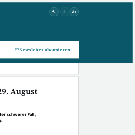
A-
A+
Newsletter abonnieren
]
29. August
r schwerer Fall;
.