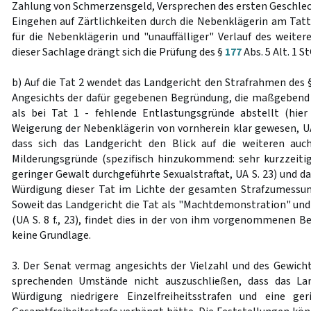
Zahlung von Schmerzensgeld, Versprechen des ersten Geschle
Eingehen auf Zärtlichkeiten durch die Nebenklägerin am Tat
für die Nebenklägerin und "unauffälliger" Verlauf des weiteren
dieser Sachlage drängt sich die Prüfung des §
177
Abs. 5 Alt. 1 St
b) Auf die Tat 2 wendet das Landgericht den Strafrahmen des 
Angesichts der dafür gegebenen Begründung, die maßgebend a
als bei Tat 1 - fehlende Entlastungsgründe abstellt (hie
Weigerung der Nebenklägerin von vornherein klar gewesen, UA 
dass sich das Landgericht den Blick auf die weiteren auc
Milderungsgründe (spezifisch hinzukommend: sehr kurzzeiti
geringer Gewalt durchgeführte Sexualstraftat, UA S. 23) und d
Würdigung dieser Tat im Lichte der gesamten Strafzumessun
Soweit das Landgericht die Tat als "Machtdemonstration" und
(UA S. 8 f., 23), findet dies in der von ihm vorgenommenen 
keine Grundlage.
3. Der Senat vermag angesichts der Vielzahl und des Gewich
sprechenden Umstände nicht auszuschließen, dass das Lan
Würdigung niedrigere Einzelfreiheitsstrafen und eine ger