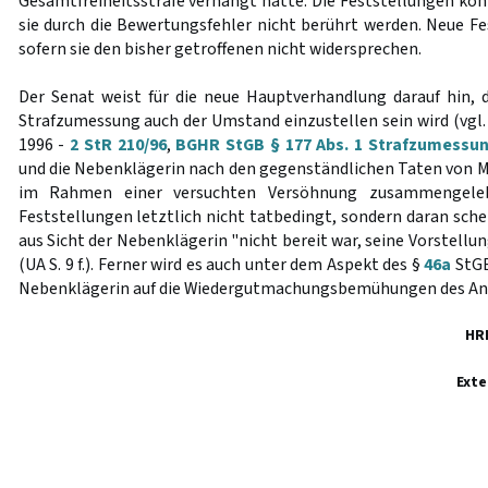
Gesamtfreiheitsstrafe verhängt hätte. Die Feststellungen kön
sie durch die Bewertungsfehler nicht berührt werden. Neue Fe
sofern sie den bisher getroffenen nicht widersprechen.
Der Senat weist für die neue Hauptverhandlung darauf hin,
Strafzumessung auch der Umstand einzustellen sein wird (vgl.
1996 -
2 StR 210/96
,
BGHR StGB § 177 Abs. 1 Strafzumessun
und die Nebenklägerin nach den gegenständlichen Taten von Mi
im Rahmen einer versuchten Versöhnung zusammengele
Feststellungen letztlich nicht tatbedingt, sondern daran sche
aus Sicht der Nebenklägerin "nicht bereit war, seine Vorstellu
(UA S. 9 f.). Ferner wird es auch unter dem Aspekt des §
46a
StGB
Nebenklägerin auf die Wiedergutmachungsbemühungen des Ang
HR
Exte