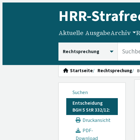
HRR
-Strafre
Aktuelle Ausgabe
Archiv
R
HRRS durchsuchen
Startseite
Rechtsprechung
B
Suchen
Entscheidung
BGH 5 StR 332/12:
Druckansicht
PDF-
Download