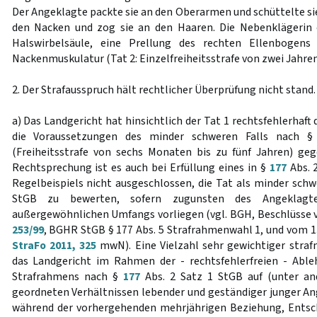
Der Angeklagte packte sie an den Oberarmen und schüttelte sie
den Nacken und zog sie an den Haaren. Die Nebenklägerin e
Halswirbelsäule, eine Prellung des rechten Ellenbogen
Nackenmuskulatur (Tat 2: Einzelfreiheitsstrafe von zwei Jahre
2. Der Strafausspruch hält rechtlicher Überprüfung nicht stand.
a) Das Landgericht hat hinsichtlich der Tat 1 rechtsfehlerhaft
die Voraussetzungen des minder schweren Falls nach 
(Freiheitsstrafe von sechs Monaten bis zu fünf Jahren) ge
Rechtsprechung ist es auch bei Erfüllung eines in §
177
Abs. 
Regelbeispiels nicht ausgeschlossen, die Tat als minder sch
StGB zu bewerten, sofern zugunsten des Angeklagt
außergewöhnlichen Umfangs vorliegen (vgl. BGH, Beschlüsse 
253/99
, BGHR StGB § 177 Abs. 5 Strafrahmenwahl 1, und vom 13
StraFo 2011, 325
mwN). Eine Vielzahl sehr gewichtiger stra
das Landgericht im Rahmen der - rechtsfehlerfreien - Ab
Strafrahmens nach §
177
Abs. 2 Satz 1 StGB auf (unter and
geordneten Verhältnissen lebender und geständiger junger Ang
während der vorhergehenden mehrjährigen Beziehung, Entsch