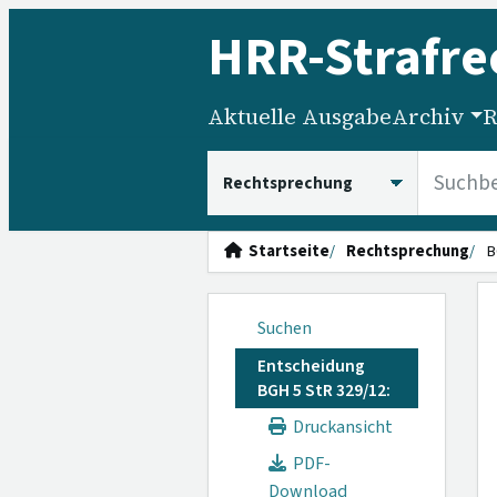
HRR
-Strafre
Aktuelle Ausgabe
Archiv
R
HRRS durchsuchen
Startseite
Rechtsprechung
B
Suchen
Entscheidung
BGH 5 StR 329/12:
Druckansicht
PDF-
Download