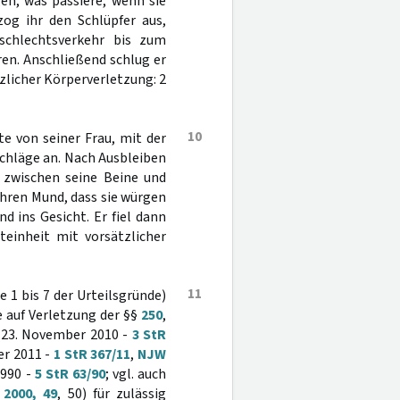
en, was passiere, wenn sie
zog ihr den Schlüpfer aus,
schlechtsverkehr bis zum
ren. Anschließend schlug er
tzlicher Körperverletzung: 2
10
te von seiner Frau, mit der
 Schläge an. Nach Ausbleiben
f zwischen seine Beine und
 ihren Mund, dass sie würgen
d ins Gesicht. Er fiel dann
teinheit mit vorsätzlicher
11
le 1 bis 7 der Urteilsgründe)
e auf Verletzung der §§
250
,
 23. November 2010 -
3 StR
er 2011 -
1 StR 367/11
,
NJW
1990 -
5 StR 63/90
; vgl. auch
 2000, 49
, 50) für zulässig