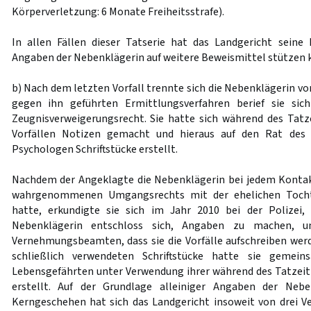
Körperverletzung: 6 Monate Freiheitsstrafe).
In allen Fällen dieser Tatserie hat das Landgericht seine
Angaben der Nebenklägerin auf weitere Beweismittel stützen 
b) Nach dem letzten Vorfall trennte sich die Nebenklägerin v
gegen ihn geführten Ermittlungsverfahren berief sie sic
Zeugnisverweigerungsrecht. Sie hatte sich während des Tat
Vorfällen Notizen gemacht und hieraus auf den Rat des
Psychologen Schriftstücke erstellt.
Nachdem der Angeklagte die Nebenklägerin bei jedem Kont
wahrgenommenen Umgangsrechts mit der ehelichen Tochte
hatte, erkundigte sie sich im Jahr 2010 bei der Polizei,
Nebenklägerin entschloss sich, Angaben zu machen, u
Vernehmungsbeamten, dass sie die Vorfälle aufschreiben wer
schließlich verwendeten Schriftstücke hatte sie gemei
Lebensgefährten unter Verwendung ihrer während des Tatzei
erstellt. Auf der Grundlage alleiniger Angaben der Nebe
Kerngeschehen hat sich das Landgericht insoweit von drei 