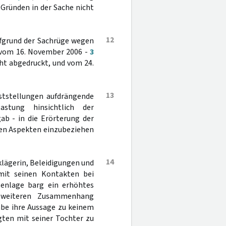
Gründen in der Sache nicht
12
ufgrund der Sachrüge wegen
 vom 16. November 2006 -
3
ht abgedruckt, und vom 24.
13
eststellungen aufdrängende
astung hinsichtlich der
ab - in die Erörterung der
ren Aspekten einzubeziehen
14
lägerin, Beleidigungen und
it seinen Kontakten bei
senlage barg ein erhöhtes
m weiteren Zusammenhang
abe ihre Aussage zu keinem
en mit seiner Tochter zu