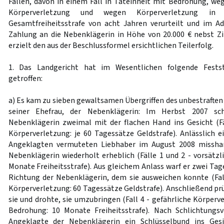
Fällen, davon in einem Fall in Tateinheit mit Bedrohung, weg
Körperverletzung und wegen Körperverletzung in
Gesamtfreiheitsstrafe von acht Jahren verurteilt und im A
Zahlung an die Nebenklägerin in Höhe von 20.000 € nebst Zi
erzielt den aus der Beschlussformel ersichtlichen Teilerfolg.
1. Das Landgericht hat im Wesentlichen folgende Fests
getroffen:
a) Es kam zu sieben gewaltsamen Übergriffen des unbestrafte
seiner Ehefrau, der Nebenklägerin: Im Herbst 2007 sc
Nebenklägerin zweimal mit der flachen Hand ins Gesicht (Fä
Körperverletzung: je 60 Tagessätze Geldstrafe). Anlässlich 
Angeklagten vermuteten Liebhaber im August 2008 misshan
Nebenklägerin wiederholt erheblich (Fälle 1 und 2 - vorsätzl
Monate Freiheitsstrafe). Aus gleichem Anlass warf er zwei Tag
Richtung der Nebenklägerin, dem sie ausweichen konnte (Fall
Körperverletzung: 60 Tagessätze Geldstrafe). Anschließend prüg
sie und drohte, sie umzubringen (Fall 4 - gefährliche Körperv
Bedrohung: 10 Monate Freiheitsstrafe). Nach Schlichtungsv
Angeklagte der Nebenklägerin ein Schlüsselbund ins Gesi