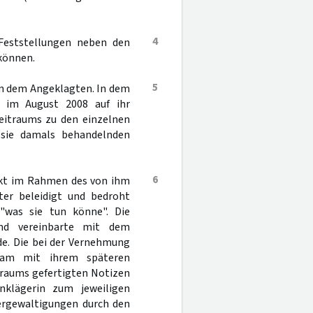
4
 Feststellungen neben den
können.
5
on dem Angeklagten. In dem
h im August 2008 auf ihr
zeitraums zu den einzelnen
 sie damals behandelnden
6
akt im Rahmen des von ihm
r beleidigt und bedroht
 "was sie tun könne". Die
nd vereinbarte mit dem
de. Die bei der Vernehmung
nsam mit ihrem späteren
traums gefertigten Notizen
nklägerin zum jeweiligen
Vergewaltigungen durch den