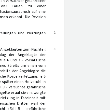
en versuchter gefährlicher
 vier Fällen zu einer
dhäsionsausspruch auf eine
nsen erkannt. Die Revision
2
tellungen und Wertungen
3
n Angeklagten zum Nachteil
hlug der Angeklagte der
lle 6 und 7 - vorsätzliche
eines Streits um einen vom
delte der Angeklagte die
iche Körperverletzung: je 6
e später einen Holzstuhl in
 3 - versuchte gefährliche
elte er auf sie ein, würgte
erletzung in Tateinheit mit
ersuchen Dritter warf der
cht (Fall 5 - gefährliche