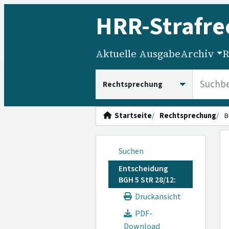
HRR
-Strafre
Aktuelle Ausgabe
Archiv
R
HRRS durchsuchen
Startseite
Rechtsprechung
B
Suchen
Entscheidung
BGH 5 StR 28/12:
Druckansicht
PDF-
Download