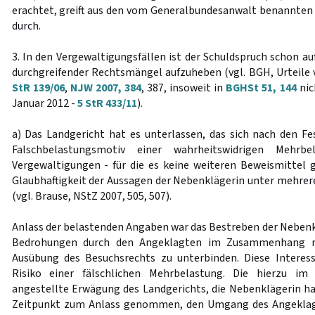
erachtet, greift aus den vom Generalbundesanwalt benannten 
durch.
3. In den Vergewaltigungsfällen ist der Schuldspruch schon a
durchgreifender Rechtsmängel aufzuheben (vgl. BGH, Urteile
StR 139/06
,
NJW 2007, 384
, 387, insoweit in
BGHSt 51, 144
nic
Januar 2012 -
5 StR 433/11
).
a) Das Landgericht hat es unterlassen, das sich nach den F
Falschbelastungsmotiv einer wahrheitswidrigen Mehrbel
Vergewaltigungen - für die es keine weiteren Beweismittel g
Glaubhaftigkeit der Aussagen der Nebenklägerin unter mehre
(vgl. Brause, NStZ 2007, 505, 507).
Anlass der belastenden Angaben war das Bestreben der Nebenk
Bedrohungen durch den Angeklagten im Zusammenhang m
Ausübung des Besuchsrechts zu unterbinden. Diese Interes
Risiko einer fälschlichen Mehrbelastung. Die hierzu i
angestellte Erwägung des Landgerichts, die Nebenklägerin h
Zeitpunkt zum Anlass genommen, den Umgang des Angeklagt