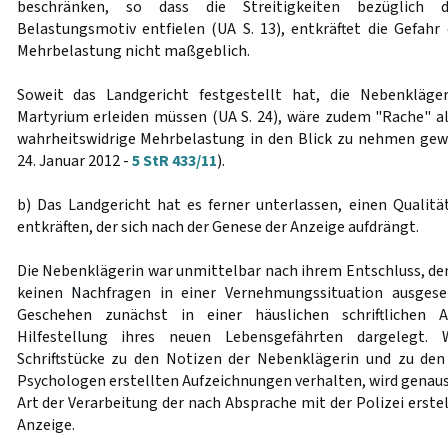
beschränken, so dass die Streitigkeiten bezüglich 
Belastungsmotiv entfielen (UA S. 13), entkräftet die Gefahr 
Mehrbelastung nicht maßgeblich.
Soweit das Landgericht festgestellt hat, die Nebenkläge
Martyrium erleiden müssen (UA S. 24), wäre zudem "Rache" al
wahrheitswidrige Mehrbelastung in den Blick zu nehmen gew
24. Januar 2012 -
5 StR 433/11
).
b) Das Landgericht hat es ferner unterlassen, einen Quali
entkräften, der sich nach der Genese der Anzeige aufdrängt.
Die Nebenklägerin war unmittelbar nach ihrem Entschluss, de
keinen Nachfragen in einer Vernehmungssituation ausgese
Geschehen zunächst in einer häuslichen schriftlichen 
Hilfestellung ihres neuen Lebensgefährten dargelegt. 
Schriftstücke zu den Notizen der Nebenklägerin und zu den
Psychologen erstellten Aufzeichnungen verhalten, wird genaus
Art der Verarbeitung der nach Absprache mit der Polizei erste
Anzeige.