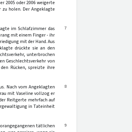
r 2005 oder 2006 weigerte
r zu holen. Der Angeklagte
7
klagte im Schlafzimmer das
rang mit einem Finger - ihr
riedigung mit der Hand. Aus
lagte drückte sie an den
echtsverkehr, unterbrochen
den Geschlechtsverkehr von
 den Rücken, spreizte ihre
8
raus. Nach vom Angeklagten
rau mit Vaseline vollzog er
der Reitgerte mehrfach auf
rgewaltigung in Tateinheit
9
 vorangegangenen tätlichen