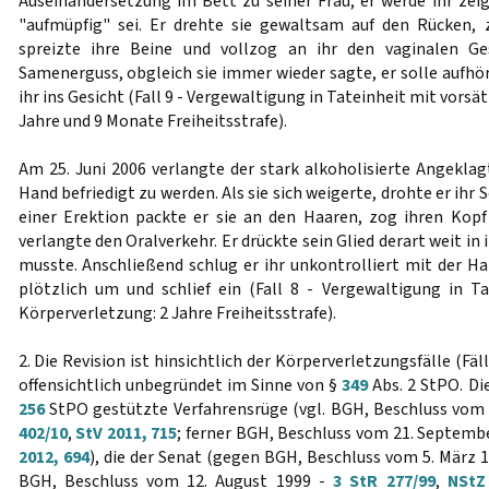
Auseinandersetzung im Bett zu seiner Frau, er werde ihr zeig
"aufmüpfig" sei. Er drehte sie gewaltsam auf den Rücken, 
spreizte ihre Beine und vollzog an ihr den vaginalen Ge
Samenerguss, obgleich sie immer wieder sagte, er solle aufhö
ihr ins Gesicht (Fall 9 - Vergewaltigung in Tateinheit mit vorsä
Jahre und 9 Monate Freiheitsstrafe).
Am 25. Juni 2006 verlangte der stark alkoholisierte Angeklag
Hand befriedigt zu werden. Als sie sich weigerte, drohte er ihr
einer Erektion packte er sie an den Haaren, zog ihren Kop
verlangte den Oralverkehr. Er drückte sein Glied derart weit in
musste. Anschließend schlug er ihr unkontrolliert mit der Han
plötzlich um und schlief ein (Fall 8 - Vergewaltigung in Ta
Körperverletzung: 2 Jahre Freiheitsstrafe).
2. Die Revision ist hinsichtlich der Körperverletzungsfälle (Fäl
offensichtlich unbegründet im Sinne von §
349
Abs. 2 StPO. Di
256
StPO gestützte Verfahrensrüge (vgl. BGH, Beschluss vom
402/10
,
StV 2011, 715
; ferner BGH, Beschluss vom 21. Septemb
2012, 694
), die der Senat (gegen BGH, Beschluss vom 5. März 
BGH, Beschluss vom 12. August 1999 -
3 StR 277/99
,
NStZ