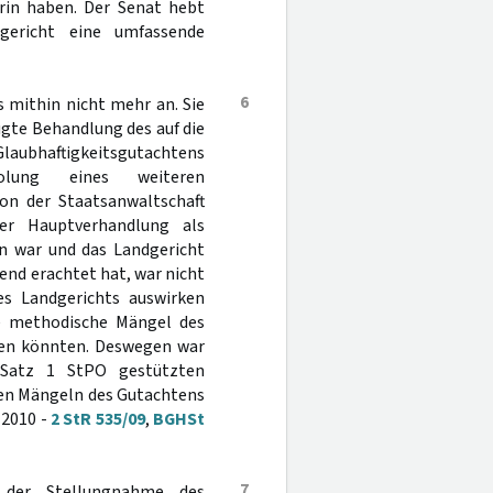
in haben. Der Senat hebt
ericht eine umfassende
6
 mithin nicht mehr an. Sie
ügte Behandlung des auf die
ubhaftigkeitsgutachtens
olung eines weiteren
on der Staatsanwaltschaft
der Hauptverhandlung als
en war und das Landgericht
end erachtet hat, war nicht
es Landgerichts auswirken
ge methodische Mängel des
sen könnten. Deswegen war
Satz 1 StPO gestützten
ten Mängeln des Gutachtens
 2010 -
2 StR 535/09
,
BGHSt
7
 der Stellungnahme des