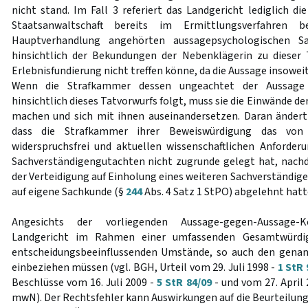
nicht stand. Im Fall 3 referiert das Landgericht lediglich d
Staatsanwaltschaft bereits im Ermittlungsverfahren 
Hauptverhandlung angehörten aussagepsychologischen Sa
hinsichtlich der Bekundungen der Nebenklägerin zu dieser 
Erlebnisfundierung nicht treffen könne, da die Aussage insoweit 
Wenn die Strafkammer dessen ungeachtet der Aussage 
hinsichtlich dieses Tatvorwurfs folgt, muss sie die Einwände d
machen und sich mit ihnen auseinandersetzen. Daran ändert
dass die Strafkammer ihrer Beweiswürdigung das von i
widerspruchsfrei und aktuellen wissenschaftlichen Anforde
Sachverständigengutachten nicht zugrunde gelegt hat, nach
der Verteidigung auf Einholung eines weiteren Sachverständig
auf eigene Sachkunde (§
244
Abs. 4 Satz 1 StPO) abgelehnt hatt
Angesichts der vorliegenden Aussage-gegen-Aussage-K
Landgericht im Rahmen einer umfassenden Gesamtwürdig
entscheidungsbeeinflussenden Umstände, so auch den genan
einbeziehen müssen (vgl. BGH, Urteil vom 29. Juli 1998 -
1 StR 
Beschlüsse vom 16. Juli 2009 -
5 StR 84/09
- und vom 27. April
mwN). Der Rechtsfehler kann Auswirkungen auf die Beurteilung