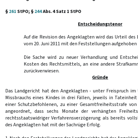
§
261
StPO; §
244
Abs. 4 Satz 1 StPO
Entscheidungstenor
Auf die Revision des Angeklagten wird das Urteil de
vom 20. Juni 2011 mit den Feststellungen aufgehoben
Die Sache wird zu neuer Verhandlung und Entschei
Kosten des Rechtsmittels, an eine andere Strafkam
zurückverwiesen.
Gründe
Das Landgericht hat den Angeklagten - unter Freispruch im
Missbrauchs eines Kindes in drei Fällen, jeweils in Tateinhe
einer Schutzbefohlenen, zu einer Gesamtfreiheitsstrafe von 
angeordnet, dass sechs Monate der verhängten Freiheits
rechtsstaatswidriger Verfahrensverzögerung als bereits volls
des Angeklagten hat mit der Sachrüge Erfolg.