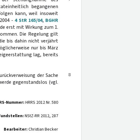
tateinheitlich begangenen
olgen kann, weil insoweit
 2004 -
4 StR 165/04
,
BGHR
urde erst mit Wirkung zum 1.
nommen. Die Regelung gilt
ie bis dahin nicht verjährt
öglicherweise nur bis März
igeerstattung lag, bereits
8
Zurückverweisung der Sache
werde gegenstandslos (vgl.
RS-Nummer:
HRRS 2012 Nr. 580
Fundstellen:
NStZ-RR 2012, 287
Bearbeiter:
Christian Becker