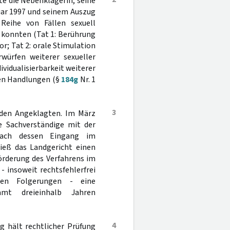
te die Nebenklägerin, seine
uar 1997 und seinem Auszug
eihe von Fällen sexuell
 konnten (Tat 1: Berührung
r; Tat 2: orale Stimulation
rwürfen weiterer sexueller
vidualisierbarkeit weiterer
len Handlungen (§
184g
Nr. 1
3
 den Angeklagten. Im März
he Sachverständige mit der
 nach dessen Eingang im
ieß das Landgericht einen
Förderung des Verfahrens im
 insoweit rechtsfehlerfrei
hen Folgerungen - eine
samt dreieinhalb Jahren
4
 hält rechtlicher Prüfung