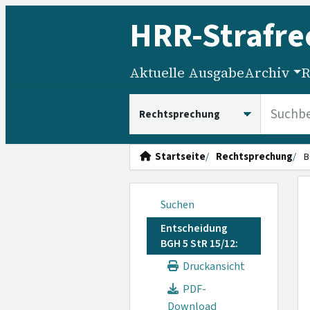
HRR
-Strafre
Aktuelle Ausgabe
Archiv
R
HRRS durchsuchen
Startseite
Rechtsprechung
B
Suchen
Entscheidung
BGH 5 StR 15/12:
Druckansicht
PDF-
Download