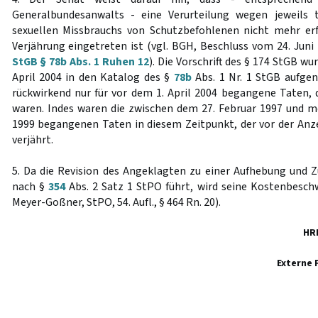
Generalbundesanwalts - eine Verurteilung wegen jeweils 
sexuellen Missbrauchs von Schutzbefohlenen nicht mehr erf
Verjährung eingetreten ist (vgl. BGH, Beschluss vom 24. Juni
StGB § 78b Abs. 1 Ruhen 12
). Die Vorschrift des § 174 StGB w
April 2004 in den Katalog des §
78b
Abs. 1 Nr. 1 StGB aufge
rückwirkend nur für vor dem 1. April 2004 begangene Taten, d
waren. Indes waren die zwischen dem 27. Februar 1997 und m
1999 begangenen Taten in diesem Zeitpunkt, der vor der Anze
verjährt.
5. Da die Revision des Angeklagten zu einer Aufhebung und 
nach §
354
Abs. 2 Satz 1 StPO führt, wird seine Kostenbesch
Meyer-Goßner, StPO, 54. Aufl., § 464 Rn. 20).
HR
Externe 