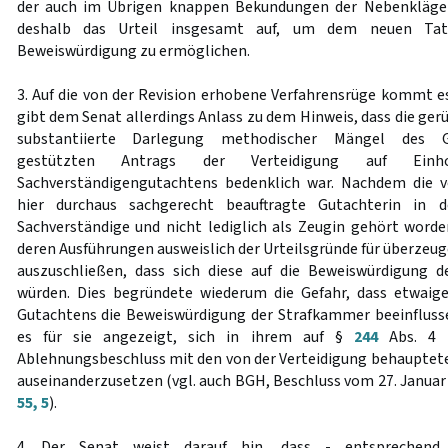
der auch im Übrigen knappen Bekundungen der Nebenkläger
deshalb das Urteil insgesamt auf, um dem neuen Tatg
Beweiswürdigung zu ermöglichen.
3. Auf die von der Revision erhobene Verfahrensrüge kommt es
gibt dem Senat allerdings Anlass zu dem Hinweis, dass die ger
substantiierte Darlegung methodischer Mängel des Gla
gestützten Antrags der Verteidigung auf Einh
Sachverständigengutachtens bedenklich war. Nachdem die v
hier durchaus sachgerecht beauftragte Gutachterin in 
Sachverständige und nicht lediglich als Zeugin gehört word
deren Ausführungen ausweislich der Urteilsgründe für überzeug
auszuschließen, dass sich diese auf die Beweiswürdigung d
würden. Dies begründete wiederum die Gefahr, dass etwai
Gutachtens die Beweiswürdigung der Strafkammer beeinflus
es für sie angezeigt, sich in ihrem auf §
244
Abs. 4 
Ablehnungsbeschluss mit den von der Verteidigung behaupte
auseinanderzusetzen (vgl. auch BGH, Beschluss vom 27. Januar
55, 5
).
4. Der Senat weist darauf hin, dass - entsprechend