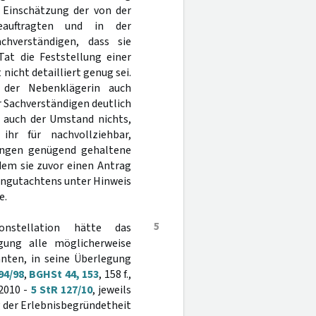
ie Einschätzung der von der
beauftragten und in der
chverständigen, dass sie
Tat die Feststellung einer
nicht detailliert genug sei.
der Nebenklägerin auch
er Sachverständigen deutlich
 auch der Umstand nichts,
hr für nachvollziehbar,
rungen genügend gehaltene
dem sie zuvor einen Antrag
engutachtens unter Hinweis
e.
5
onstellation hätte das
ung alle möglicherweise
nten, in seine Überlegung
94/98
,
BGHSt 44, 153
, 158 f.,
 2010 -
5 StR 127/10
, jeweils
 der Erlebnisbegründetheit