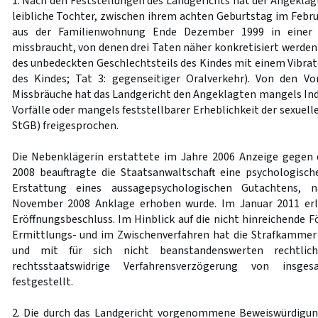
1. Nach den Feststellungen des Landgerichts hat der Angeklag
leibliche Tochter, zwischen ihrem achten Geburtstag im Febr
aus der Familienwohnung Ende Dezember 1999 in einer R
missbraucht, von denen drei Taten näher konkretisiert werden
des unbedeckten Geschlechtsteils des Kindes mit einem Vibrato
des Kindes; Tat 3: gegenseitiger Oralverkehr). Von den Vo
Missbräuche hat das Landgericht den Angeklagten mangels Indi
Vorfälle oder mangels feststellbarer Erheblichkeit der sexuel
StGB) freigesprochen.
Die Nebenklägerin erstattete im Jahre 2006 Anzeige gegen
2008 beauftragte die Staatsanwaltschaft eine psychologisc
Erstattung eines aussagepsychologischen Gutachtens,
November 2008 Anklage erhoben wurde. Im Januar 2011 erl
Eröffnungsbeschluss. Im Hinblick auf die nicht hinreichende 
Ermittlungs- und im Zwischenverfahren hat die Strafkammer -
und mit für sich nicht beanstandenswerten rechtlic
rechtsstaatswidrige Verfahrensverzögerung von insge
festgestellt.
2. Die durch das Landgericht vorgenommene Beweiswürdigung