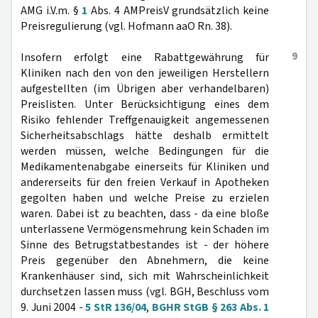
AMG i.V.m. §
1
Abs. 4 AMPreisV grundsätzlich keine
Preisregulierung (vgl. Hofmann aaO Rn. 38).
9
Insofern erfolgt eine Rabattgewährung für
Kliniken nach den von den jeweiligen Herstellern
aufgestellten (im Übrigen aber verhandelbaren)
Preislisten. Unter Berücksichtigung eines dem
Risiko fehlender Treffgenauigkeit angemessenen
Sicherheitsabschlags hätte deshalb ermittelt
werden müssen, welche Bedingungen für die
Medikamentenabgabe einerseits für Kliniken und
andererseits für den freien Verkauf in Apotheken
gegolten haben und welche Preise zu erzielen
waren. Dabei ist zu beachten, dass - da eine bloße
unterlassene Vermögensmehrung kein Schaden im
Sinne des Betrugstatbestandes ist - der höhere
Preis gegenüber den Abnehmern, die keine
Krankenhäuser sind, sich mit Wahrscheinlichkeit
durchsetzen lassen muss (vgl. BGH, Beschluss vom
9. Juni 2004 -
5 StR 136/04
,
BGHR StGB § 263 Abs. 1