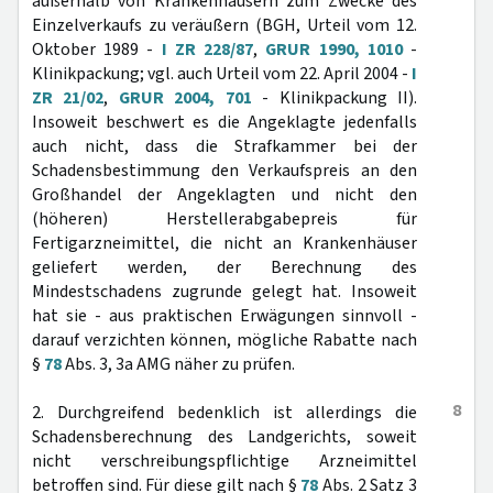
außerhalb von Krankenhäusern zum Zwecke des
Einzelverkaufs zu veräußern (BGH, Urteil vom 12.
Oktober 1989 -
I ZR 228/87
,
GRUR 1990, 1010
-
Klinikpackung; vgl. auch Urteil vom 22. April 2004 -
I
ZR 21/02
,
GRUR 2004, 701
- Klinikpackung II).
Insoweit beschwert es die Angeklagte jedenfalls
auch nicht, dass die Strafkammer bei der
Schadensbestimmung den Verkaufspreis an den
Großhandel der Angeklagten und nicht den
(höheren) Herstellerabgabepreis für
Fertigarzneimittel, die nicht an Krankenhäuser
geliefert werden, der Berechnung des
Mindestschadens zugrunde gelegt hat. Insoweit
hat sie - aus praktischen Erwägungen sinnvoll -
darauf verzichten können, mögliche Rabatte nach
§
78
Abs. 3, 3a AMG näher zu prüfen.
8
2. Durchgreifend bedenklich ist allerdings die
Schadensberechnung des Landgerichts, soweit
nicht verschreibungspflichtige Arzneimittel
betroffen sind. Für diese gilt nach §
78
Abs. 2 Satz 3