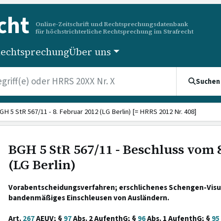
cht
Online-Zeitschrift und Rechtsprechungsdatenbank
für höchstrichterliche Rechtsprechung im Strafrecht
echtsprechung
Über uns
Suchen
GH 5 StR 567/11 - 8. Februar 2012 (LG Berlin) [= HRRS 2012 Nr. 408]
BGH 5 StR 567/11 - Beschluss vom 
(LG Berlin)
Vorabentscheidungsverfahren; erschlichenes Schengen-Vis
bandenmäßiges Einschleusen von Ausländern.
Art.
267
AEUV; §
97
Abs. 2 AufenthG; §
96
Abs. 1 AufenthG; §
95