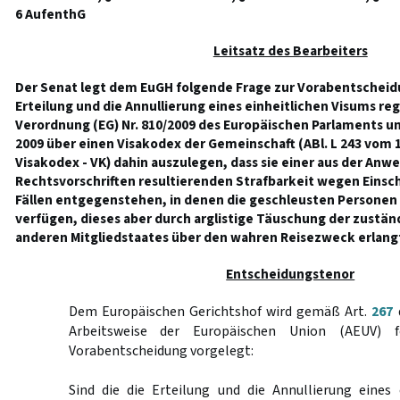
6 AufenthG
Leitsatz des Bearbeiters
Der Senat legt dem EuGH folgende Frage zur Vorabentscheidun
Erteilung und die Annullierung eines einheitlichen Visums reg
Verordnung (EG) Nr. 810/2009 des Europäischen Parlaments un
2009 über einen Visakodex der Gemeinschaft (ABl. L 243 vom 1
Visakodex - VK) dahin auszulegen, dass sie einer aus der Anw
Rechtsvorschriften resultierenden Strafbarkeit wegen Einsc
Fällen entgegenstehen, in denen die geschleusten Personen 
verfügen, dieses aber durch arglistige Täuschung der zustä
anderen Mitgliedstaates über den wahren Reisezweck erlang
Entscheidungstenor
Dem Europäischen Gerichtshof wird gemäß Art.
267
d
Arbeitsweise der Europäischen Union (AEUV) 
Vorabentscheidung vorgelegt:
Sind die die Erteilung und die Annullierung eines 