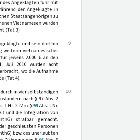
r des Angeklagten fuhr mit
während der Angeklagte in
schen Staatsangehörigen zu
ommenen Vietnamesen wurden
t (Tat 3).
9
ngeklagte und sein dorthin
g weiterer vietnamesischer
für jeweils 2.000 € an den
. Juli 2010 wurden acht
verbracht, wo die Aufnahme
e (Tat 4).
10
durch in vier selbständigen
usländern nach § 97 Abs. 2
. 1 Nr. 2 i.V.m. §
95
Abs. 1 Nr.
it und die Integration von
nthG) strafbar gemacht.
h der geschleusten Personen
enthG) bzw. des unerlaubten