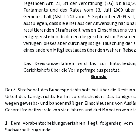
regelnden Art. 21, 34 der Verordnung (EG) Nr. 810/
Parlaments und des Rates vom 13. Juli 2009 über 
Gemeinschaft (ABl. L 243 vom 15. September 2009 S. 1,
auszulegen, dass sie einer aus der Anwendung national
resultierenden Strafbarkeit wegen Einschleusens von
entgegenstehen, in denen die geschleusten Personen
verfügen, dieses aber durch arglistige Täuschung der
eines anderen Mitgliedstaates über den wahren Reise
Das Revisionsverfahren wird bis zur Entscheidu
Gerichtshofs über die Vorlagefrage ausgesetzt.
Gründe
Der 5. Strafsenat des Bundesgerichtshofs hat über die Revisio
Urteil des Landgerichts Berlin zu entscheiden. Das Landger
wegen gewerbs- und bandenmäßigen Einschleusens von Auslände
Gesamtfreiheitsstrafe von vier Jahren und drei Monaten verurte
1. Dem Vorabentscheidungsverfahren liegt folgender, vom L
Sachverhalt zugrunde: