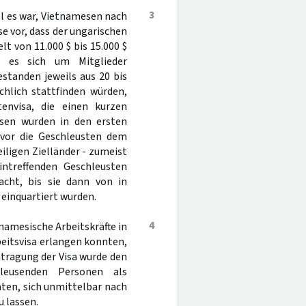
3
l es war, Vietnamesen nach
se vor, dass der ungarischen
t von 11.000 $ bis 15.000 $
e es sich um Mitglieder
standen jeweils aus 20 bis
chlich stattfinden würden,
tenvisa, die einen kurzen
isen wurden in den ersten
vor die Geschleusten dem
iligen Zielländer - zumeist
intreffenden Geschleusten
cht, bis sie dann von in
einquartiert wurden.
4
namesische Arbeitskräfte in
eitsvisa erlangen konnten,
tragung der Visa wurde den
leusenden Personen als
nten, sich unmittelbar nach
 lassen.