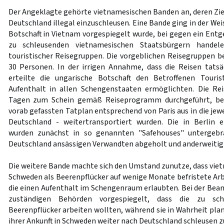
Der Angeklagte gehörte vietnamesischen Banden an, deren Zie
Deutschland illegal einzuschleusen. Eine Bande ging in der Wei
Botschaft in Vietnam vorgespiegelt wurde, bei gegen ein Entgel
zu schleusenden vietnamesischen Staatsbürgern handel
touristischer Reisegruppen. Die vorgeblichen Reisegruppen be
30 Personen. In der irrigen Annahme, dass die Reisen tatsä
erteilte die ungarische Botschaft den Betroffenen Touris
Aufenthalt in allen Schengenstaaten ermöglichten. Die Re
Tagen zum Schein gemäß Reiseprogramm durchgeführt, be
vorab gefassten Tatplan entsprechend von Paris aus in die jewe
Deutschland - weitertransportiert wurden. Die in Berlin e
wurden zunächst in so genannten "Safehouses" untergebra
Deutschland ansässigen Verwandten abgeholt und anderweitig 
Die weitere Bande machte sich den Umstand zunutze, dass viet
Schweden als Beerenpflücker auf wenige Monate befristete Arb
die einen Aufenthalt im Schengenraum erlaubten. Bei der Bean
zuständigen Behörden vorgespiegelt, dass die zu sch
Beerenpflücker arbeiten wollten, während sie in Wahrheit pla
ihrer Ankunft in Schweden weiter nach Deutschland schleusen zu