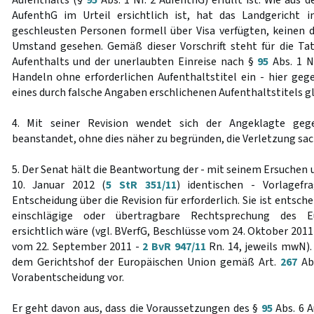
Aufenthalts (§
95
Abs. 1 Nr. 2 AufenthG) erfüllt ist. Wie aus 
AufenthG im Urteil ersichtlich ist, hat das Landgericht
geschleusten Personen formell über Visa verfügten, keinen d
Umstand gesehen. Gemäß dieser Vorschrift steht für die Ta
Aufenthalts und der unerlaubten Einreise nach §
95
Abs. 1 N
Handeln ohne erforderlichen Aufenthaltstitel ein - hier ge
eines durch falsche Angaben erschlichenen Aufenthaltstitels gl
4. Mit seiner Revision wendet sich der Angeklagte gege
beanstandet, ohne dies näher zu begründen, die Verletzung sac
5. Der Senat hält die Beantwortung der - mit seinem Ersuche
10. Januar 2012 (
5 StR 351/11
) identischen - Vorlagefr
Entscheidung über die Revision für erforderlich. Sie ist entsc
einschlägige oder übertragbare Rechtsprechung des Eu
ersichtlich wäre (vgl. BVerfG, Beschlüsse vom 24. Oktober 2011
vom 22. September 2011 -
2 BvR 947/11
Rn. 14, jeweils mwN).
dem Gerichtshof der Europäischen Union gemäß Art.
267
Abs
Vorabentscheidung vor.
Er geht davon aus, dass die Voraussetzungen des §
95
Abs. 6 A