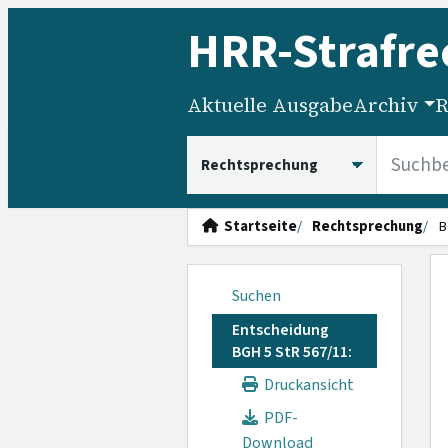
HRR
-Strafre
Aktuelle Ausgabe
Archiv
R
HRRS durchsuchen
Startseite
Rechtsprechung
B
Suchen
Entscheidung
BGH 5 StR 567/11:
Druckansicht
PDF-
Download