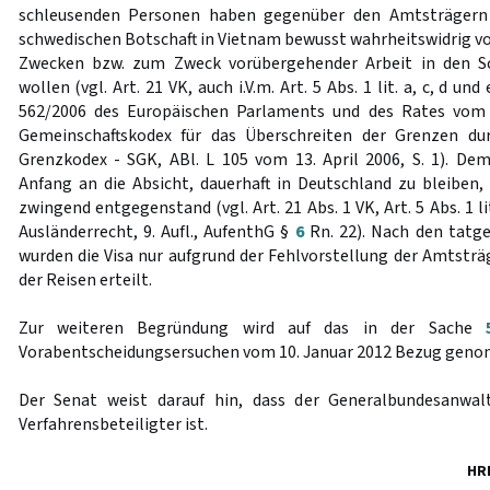
schleusenden Personen haben gegenüber den Amtsträgern 
schwedischen Botschaft in Vietnam bewusst wahrheitswidrig vo
Zwecken bzw. zum Zweck vorübergehender Arbeit in den S
wollen (vgl. Art. 21 VK, auch i.V.m. Art. 5 Abs. 1 lit. a, c, d un
562/2006 des Europäischen Parlaments und des Rates vom 
Gemeinschaftskodex für das Überschreiten der Grenzen du
Grenzkodex - SGK, ABl. L 105 vom 13. April 2006, S. 1). D
Anfang an die Absicht, dauerhaft in Deutschland zu bleiben, 
zwingend entgegenstand (vgl. Art. 21 Abs. 1 VK, Art. 5 Abs. 1 li
Ausländerrecht, 9. Aufl., AufenthG §
6
Rn. 22). Nach den tatge
wurden die Visa nur aufgrund der Fehlvorstellung der Amtstr
der Reisen erteilt.
Zur weiteren Begründung wird auf das in der Sache
Vorabentscheidungsersuchen vom 10. Januar 2012 Bezug gen
Der Senat weist darauf hin, dass der Generalbundesanwal
Verfahrensbeteiligter ist.
HR