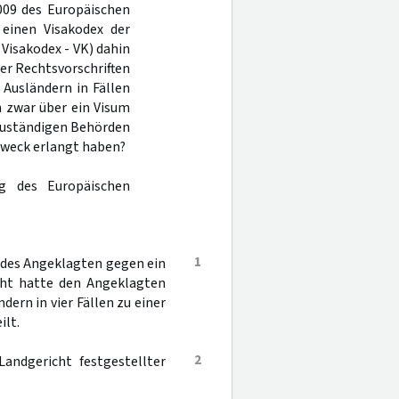
2009 des Europäischen
einen Visakodex der
 Visakodex - VK) dahin
er Rechtsvorschriften
 Ausländern in Fällen
 zwar über ein Visum
 zuständigen Behörden
zweck erlangt haben?
ng des Europäischen
1
n des Angeklagten gegen ein
icht hatte den Angeklagten
rn in vier Fällen zu einer
ilt.
2
andgericht festgestellter