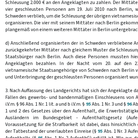
Schleusung 2.000 € an den Angeklagten zu zahlen. Der Mittäte
vier geschleusten Personen am 19. Juli 2010 nach Berlin, 
Schweden verblieb, um die Schleusung der übrigen vietnamesi
organisieren. Die vier mit seinem Mittäter nach Berlin gek
plangemäß von einem weiteren Mittäter in Berlin untergebrach
d) Anschließend organisierten der in Schweden verbliebene A
zurückgekehrter Mittäter nach gleichem Muster die Schleusun
Staatsbürger nach Berlin. Auch diese Personen mussten hier
Angeklagten bezahlen. In der Nacht vom 20. auf den 21
vietnamesische Staatsangehörige von Schweden nach Berlin 
und Unterbringung der geschleusten Personen organisiert wurd
3. Nach Auffassung des Landgerichts hat sich der Angeklagte da
Fällen des gewerbs- und bandenmäßigen Einschleusens von A
i.V.m. § 96 Abs. 1 Nr. 1 lit. a und b i.V.m. §
95
Abs. 1 Nr. 3 und §
96
Abs
1 und 2 des Gesetzes über den Aufenthalt, die Erwerbstätigke
Ausländern im Bundesgebiet - Aufenthaltsgesetz (Aufe
Voraussetzung für die Strafbarkeit ist dabei, dass hinsichtlic
der Tatbestand der unerlaubten Einreise (§
95
Abs. 1 Nr. 3 Auf