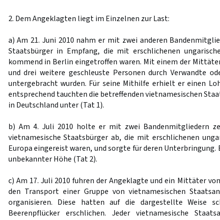
2. Dem Angeklagten liegt im Einzelnen zur Last:
a) Am 21. Juni 2010 nahm er mit zwei anderen Bandenmitgli
Staatsbürger in Empfang, die mit erschlichenen ungarische
kommend in Berlin eingetroffen waren. Mit einem der Mittäter 
und drei weitere geschleuste Personen durch Verwandte o
untergebracht wurden. Für seine Mithilfe erhielt er einen L
entsprechend tauchten die betreffenden vietnamesischen Staat
in Deutschland unter (Tat 1).
b) Am 4. Juli 2010 holte er mit zwei Bandenmitgliedern z
vietnamesische Staatsbürger ab, die mit erschlichenen unga
Europa eingereist waren, und sorgte für deren Unterbringung. E
unbekannter Höhe (Tat 2).
c) Am 17. Juli 2010 fuhren der Angeklagte und ein Mittäter v
den Transport einer Gruppe von vietnamesischen Staatsan
organisieren. Diese hatten auf die dargestellte Weise sc
Beerenpflücker erschlichen. Jeder vietnamesische Staats