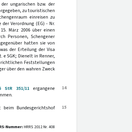
der ungarischen bzw. der
rgegeben, zu touristischen
chengenraum einreisen zu
d e der Verordnung (EG) - Nr.
15. März 2006 über einen
rch Personen, Schengener
emgegenüber hatten sie von
was der Erteilung der Visa
t. e SGK; Dienelt in Renner,
richtlichen Feststellungen
äger über den wahren Zweck
14
5 StR 351/11
ergangene
ommen.
15
t beim Bundesgerichtshof
RS-Nummer:
HRRS 2012 Nr. 408