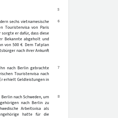
5
6
edern sechs vietnamesische
n Touristenvisa von Paris
sorgte er dafür, dass diese
der Bekannte abgeholt und
ohn von 500 €. Dem Tatplan
sbürger nach ihrer Ankunft
7
ehn nach Berlin gebrachte
rischen Touristenvisa nach
r erhielt Geldleistungen in
8
on Berlin nach Schweden, um
gehörigen nach Berlin zu
hwedische Arbeitsvisa als
angehörige hatte für die