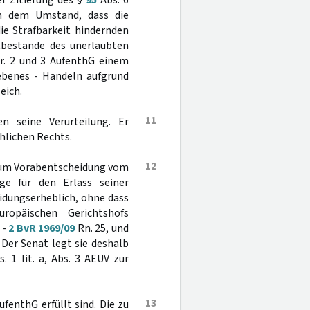
der Zitierung des §
95
Abs. 6
 in dem Umstand, dass die
ie Strafbarkeit hindernden
tbestände des unerlaubten
r. 2 und 3 AufenthG einem
gebenes - Handeln aufgrund
eich.
11
n seine Verurteilung. Er
hlichen Rechts.
12
n um Vorabentscheidung vom
age für den Erlass seiner
heidungserheblich, ohne dass
ropäischen Gerichtshofs
 -
2 BvR 1969/09
Rn. 25, und
 Der Senat legt sie deshalb
. 1 lit. a, Abs. 3 AEUV zur
13
ufenthG erfüllt sind. Die zu