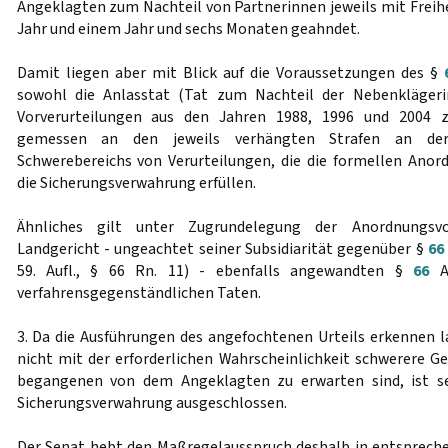
Angeklagten zum Nachteil von Partnerinnen jeweils mit Freih
Jahr und einem Jahr und sechs Monaten geahndet.
Damit liegen aber mit Blick auf die Voraussetzungen des §
sowohl die Anlasstat (Tat zum Nachteil der Nebenklägeri
Vorverurteilungen aus den Jahren 1988, 1996 und 2004 
gemessen an den jeweils verhängten Strafen an de
Schwerebereichs von Verurteilungen, die die formellen Ano
die Sicherungsverwahrung erfüllen.
Ähnliches gilt unter Zugrundelegung der Anordnungsv
Landgericht - ungeachtet seiner Subsidiarität gegenüber §
66
59. Aufl., § 66 Rn. 11) - ebenfalls angewandten §
66
Ab
verfahrensgegenständlichen Taten.
3. Da die Ausführungen des angefochtenen Urteils erkennen la
nicht mit der erforderlichen Wahrscheinlichkeit schwerere Ge
begangenen von dem Angeklagten zu erwarten sind, ist se
Sicherungsverwahrung ausgeschlossen.
Der Senat hebt den Maßregelausspruch deshalb in entsprec