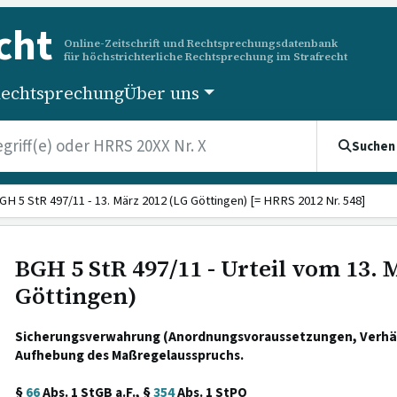
cht
Online-Zeitschrift und Rechtsprechungsdatenbank
für höchstrichterliche Rechtsprechung im Strafrecht
echtsprechung
Über uns
Suchen
GH 5 StR 497/11 - 13. März 2012 (LG Göttingen) [= HRRS 2012 Nr. 548]
BGH 5 StR 497/11 - Urteil vom 13. 
Göttingen)
Sicherungsverwahrung (Anordnungsvoraussetzungen, Verhäl
Aufhebung des Maßregelausspruchs.
§
66
Abs. 1 StGB a.F., §
354
Abs. 1 StPO