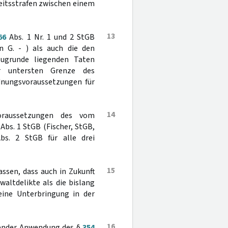
eitsstrafen zwischen einem
13
66
Abs. 1 Nr. 1 und 2 StGB
n G. - ) als auch die den
zugrunde liegenden Taten
r untersten Grenze des
rdnungsvoraussetzungen für
14
oraussetzungen des vom
Abs. 1 StGB (Fischer, StGB,
s. 2 StGB für alle drei
15
ssen, dass auch in Zukunft
waltdelikte als die bislang
ine Unterbringung in der
16
hender Anwendung des §
354