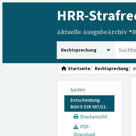
HRR
-Strafre
Aktuelle Ausgabe
Archiv
R
HRRS durchsuchen
Startseite
Rechtsprechung
B
Suchen
Entscheidung
BGH 5 StR 497/11:
Druckansicht
PDF-
Download