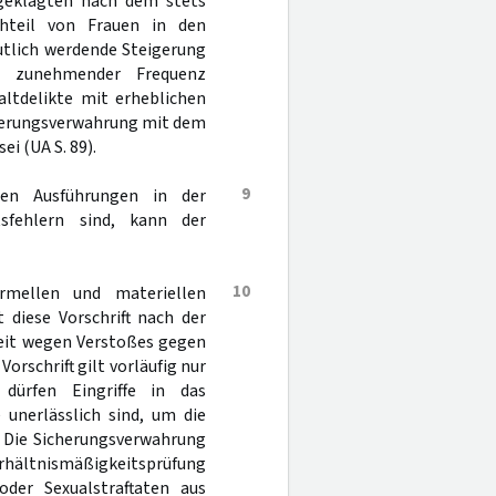
geklagten nach dem stets
hteil von Frauen in den
utlich werdende Steigerung
n zunehmender Frequenz
ltdelikte mit erheblichen
cherungsverwahrung mit dem
i (UA S. 89).
9
den Ausführungen in der
tsfehlern sind, kann der
10
ormellen und materiellen
 diese Vorschrift nach der
eit wegen Verstoßes gegen
Vorschrift gilt vorläufig nur
dürfen Eingriffe in das
 unerlässlich sind, um die
. Die Sicherungsverwahrung
rhältnismäßigkeitsprüfung
der Sexualstraftaten aus