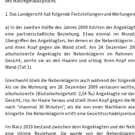
des Maßregelausspruchs.
1. Das Landgericht hat folgende Feststellungen und Wertungen 
a) In der zweiten Hälfte des Jahres 2009 führten der Angeklag
eine partnerschaftliche Beziehung. Etwa einmal im Mona
Übergriffen des Angeklagten, bei denen er die Nebenklägerin 
und ihren Kopf gegen die Wand stieß. Am 24. Dezember 200
alkoholisierte Angeklagte der Nebenklägerin im Rahmen e
Gesicht, zerrte sie an den Haaren und schlug ihren Kopf m
Wand (Tat 1).
Gleichwohl blieb die Nebenklägerin auch während der folgen
Als sie die Wohnung am 28. Dezember 2009 verlassen wollte,
alkoholisierte (Blutalkoholgehalt: 2,54 ‰) Angeklagte sie dar
Gesicht, riss ihr Haare heraus und stieß ihren Kopf gegen die
nach "maximal 30 Minuten", als die von einer Nachbarin ala
klingelte. Die Nebenklägerin erlitt eine Gesichtsschädelprellun
Im März 2010 bestand zwischen dem Angeklagten und der Neben
eine intime Beziehung. Sie wurde von der Nebenkläger