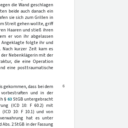
 gegen die Wand geschlagen
ten beide auch danach ein
afen sie sich zum Grillen in
 Streit gehen wollte, griff
hren Haaren und stieß ihren
dem er von ihr abgelassen
 Angeklagte folgte ihr und
n. Nach kurzer Zeit kam es
 der Nebenklägerin mit der
raktur, die eine Operation
und eine posttraumatische
6
nis gekommen, dass bei dem
 vorbestraften und in der
ch §
63
StGB untergebracht
rung (ICD 10: F 60.2) mit
 (ICD 10: F 10.1) und von
sverwahrung hat es unter
d Abs. 2 StGB in der Fassung