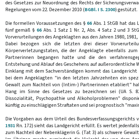
des Gesetzes zur Neuordnung des Rechts der Sicherungsverw
Regelungen vom 22. Dezember 2010 (
BGBl. I S. 2300
) gestützt.
Die formellen Voraussetzungen des §
66
Abs. 1 StGB hat das L
fünf gemäß §
66
Abs. 1 Satz 1 Nr. 2, Abs. 4 Satz 2 und 3 St
Vorverurteilungen des Angeklagten aus den Jahren 1980, 1981, 
Dabei bezogen sich die letzten drei dieser Vorverurteil
Körperverletzungstaten, die der Angeklagte ebenfalls zum 
Partnerinnen begangen hatte und die den verfahrensgeg
Entstehung und Ablauf des Geschehens auf außerordentliche We
Einklang mit dem Sachverständigen kommt das Landgericht z
bei dem Angeklagten "in den letzten Jahrzehnten ein spezi
Gewalt zum Nachteil von (Intim-) Partnerinnen etabliert" hab
Hang im Sinne des Gesetzes zu bezeichnen sei (UA S. 8
Dissozialität, Psychopathie und Alkoholproblemen" dispon
künftig zu einschlägigen Straftaten und sei prognostisch "maxim
Die Vorgaben aus dem Urteil des Bundesverfassungsgerichts v
1931
Rn. 172) sieht das Landgericht erfüllt. Es wertet jedenfall
zum Nachteil der Nebenklägerin G. (Tat 3) als schwere Gewaltt