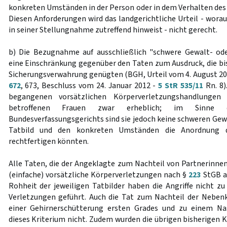
konkreten Umständen in der Person oder in dem Verhalten des 
Diesen Anforderungen wird das landgerichtliche Urteil - wora
in seiner Stellungnahme zutreffend hinweist - nicht gerecht.
b) Die Bezugnahme auf ausschließlich "schwere Gewalt- ode
eine Einschränkung gegenüber den Taten zum Ausdruck, die bis
Sicherungsverwahrung genügten (BGH, Urteil vom 4. August 20
672
, 673, Beschluss vom 24. Januar 2012 -
5 StR 535/11
Rn. 8)
begangenen vorsätzlichen Körperverletzungshandlungen
betroffenen Frauen zwar erheblich; im Sinne 
Bundesverfassungsgerichts sind sie jedoch keine schweren Gew
Tatbild und den konkreten Umständen die Anordnung d
rechtfertigen könnten.
Alle Taten, die der Angeklagte zum Nachteil von Partnerinne
(einfache) vorsätzliche Körperverletzungen nach §
223
StGB a
Rohheit der jeweiligen Tatbilder haben die Angriffe nicht zu
Verletzungen geführt. Auch die Tat zum Nachteil der Nebenkl
einer Gehirnerschütterung ersten Grades und zu einem Na
dieses Kriterium nicht. Zudem wurden die übrigen bisherigen 