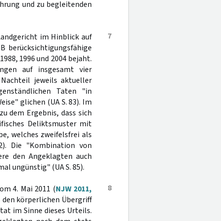
ahrung und zu begleitenden
7
andgericht im Hinblick auf
GB berücksichtigungsfähige
1988, 1996 und 2004 bejaht.
ungen auf insgesamt vier
Nachteil jeweils aktueller
enständlichen Taten "in
ise" glichen (UA S. 83). Im
u dem Ergebnis, dass sich
fisches Deliktsmuster mit
e, welches zweifelsfrei als
2). Die "Kombination von
iere den Angeklagten auch
al ungünstig" (UA S. 85).
8
om 4. Mai 2011 (
NJW 2011,
s den körperlichen Übergriff
at im Sinne dieses Urteils.