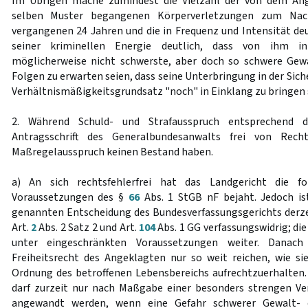
Im Übrigen mache zumindest die Vielzahl der von dem An
selben Muster begangenen Körperverletzungen zum Nac
vergangenen 24 Jahren und die in Frequenz und Intensität de
seiner kriminellen Energie deutlich, dass von ihm i
möglicherweise nicht schwerste, aber doch so schwere Gewa
Folgen zu erwarten seien, dass seine Unterbringung in der Si
Verhältnismäßigkeitsgrundsatz "noch" in Einklang zu bringen se
2. Während Schuld- und Strafausspruch entsprechend 
Antragsschrift des Generalbundesanwalts frei von Rech
Maßregelausspruch keinen Bestand haben.
a) An sich rechtsfehlerfrei hat das Landgericht die f
Voraussetzungen des §
66
Abs. 1 StGB nF bejaht. Jedoch ist
genannten Entscheidung des Bundesverfassungsgerichts derz
Art.
2
Abs. 2 Satz 2 und Art.
104
Abs. 1 GG verfassungswidrig; die 
unter eingeschränkten Voraussetzungen weiter. Danach 
Freiheitsrecht des Angeklagten nur so weit reichen, wie sie
Ordnung des betroffenen Lebensbereichs aufrechtzuerhalten
darf zurzeit nur nach Maßgabe einer besonders strengen Ve
angewandt werden, wenn eine Gefahr schwerer Gewalt- o