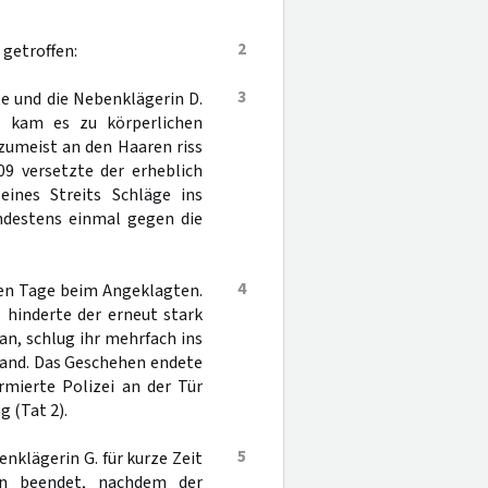
2
getroffen:
3
te und die Nebenklägerin D.
t kam es zu körperlichen
zumeist an den Haaren riss
9 versetzte der erheblich
ines Streits Schläge ins
indestens einmal gegen die
4
den Tage beim Angeklagten.
 hinderte der erneut stark
an, schlug ihr mehrfach ins
 Wand. Das Geschehen endete
rmierte Polizei an der Tür
g (Tat 2).
5
klägerin G. für kurze Zeit
in beendet, nachdem der