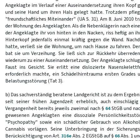
Angeklagte im Verlauf einer Auseinandersetzung ihren Kopf
und seine Hand um ihren Hals gelegt hatte. Trotzdem pfleg
"freundschaftliches Miteinander" (UA S. 31). Am 8. Juni 2010 tr
der Wohnung des Angeklagten. Als die Nebenklägerin nach einem
der Angeklagte ihr von hinten in den Nacken, riss heftig an i
Hinterkopf jedenfalls einmal kräftig gegen die Wand. Nach
hatte, verließ sie die Wohnung, um nach Hause zu fahren. Der
bat sie um Verzeihung. Sie ließ sich zur Rückkehr überrede
wiederum zu einer Auseinandersetzung. Der Angeklagte schlug
Faust ins Gesicht. Sie erlitt eine dislozierte Nasenskelettf
erforderlich machte, ein Schädelhirntrauma ersten Grades 
Belastungsstörung (Tat 3).
b) Das sachverständig beratene Landgericht ist zu dem Ergeb
seit seiner frühen Jugendzeit erheblich, auch einschlägig
Vergangenheit bereits jeweils zweimal nach §
64
StGB und na
gewesenen Angeklagten eine dissoziale Persönlichkeitsstö
"Psychopathy" sowie ein schädlicher Gebrauch von Alkohol
Cannabis vorlägen. Seine Unterbringung in der Sicherung
Berücksichtigung von Art.
316e
Abs. 2 EGStGB auf §
66
Abs. 1 un