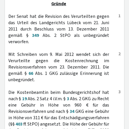
Gründe
1
Der Senat hat die Revision des Verurteilten gegen
das Urteil des Landgerichts Lübeck vom 21. Juni
2011 durch Beschluss vom 13. Dezember 2011
gemäß §
349
Abs. 2 StPO als unbegründet
verworfen.
2
Mit Schreiben vom 9. Mai 2012 wendet sich der
Verurteilte gegen die Kostenrechnung im
Revisionsverfahren vom 23. Dezember 2011. Die
gemäß §
66
Abs. 1 GKG zulässige Erinnerung ist
unbegründet.
3
Die Kostenbeamtin beim Bundesgerichtshof hat
nach §
19
Abs. 2 Satz 4 i.V.m. §
3
Abs. 2 GKG zu Recht
eine Gebühr in Höhe von 960 € für das
Revisionsverfahren und nach §
34
GKG eine Gebühr
in Höhe von 311 € für das Entschädigungsverfahren
(§§
403
ff. StPO) angesetzt. Die Höhe der Gebühr für