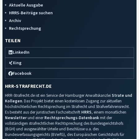
Aktuelle Ausgabe
HRRS-Beiträge suchen
Archiv
Rechtsprechung
TEILEN
LinkedIn
Xing
Facebook
HRR-STRAFRECHT.DE
HRR-Strafrecht.de ist ein Service der Hamburger Anwaltskanzlei
Strate und
Kollegen
. Das Projekt bietet einen kostenlosen Zugang zur aktuellen
höchstrichterlichen Rechtsprechung im Strafrecht und Strafverfahrensrecht.
Es besteht aus der juristischen Fachzeitschrift
HRRS
, einem monatlichen
Newsletter
und einer
Rechtsprechungs-Datenbank
mit der
vollständigen strafrechtlichen Rechtsprechung des Bundesgerichtshofs
(BGH) und ausgewählter Urteile und Beschlüsse u.a. des
Bundesverfassungsgerichts (BVerfG), des Europäischen Gerichtshofs für