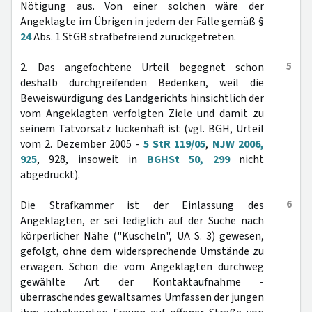
Nötigung aus. Von einer solchen wäre der
Angeklagte im Übrigen in jedem der Fälle gemäß §
24
Abs. 1 StGB strafbefreiend zurückgetreten.
5
2. Das angefochtene Urteil begegnet schon
deshalb durchgreifenden Bedenken, weil die
Beweiswürdigung des Landgerichts hinsichtlich der
vom Angeklagten verfolgten Ziele und damit zu
seinem Tatvorsatz lückenhaft ist (vgl. BGH, Urteil
vom 2. Dezember 2005 -
5 StR 119/05
,
NJW 2006,
925
, 928, insoweit in
BGHSt 50, 299
nicht
abgedruckt).
6
Die Strafkammer ist der Einlassung des
Angeklagten, er sei lediglich auf der Suche nach
körperlicher Nähe ("Kuscheln", UA S. 3) gewesen,
gefolgt, ohne dem widersprechende Umstände zu
erwägen. Schon die vom Angeklagten durchweg
gewählte Art der Kontaktaufnahme -
überraschendes gewaltsames Umfassen der jungen