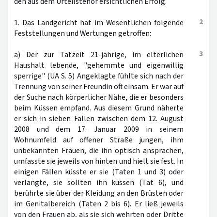
den aus dem Urteilstenor ersichtlichen Erfolg.
2
1. Das Landgericht hat im Wesentlichen folgende
Feststellungen und Wertungen getroffen:
3
a) Der zur Tatzeit 21-jährige, im elterlichen
Haushalt lebende, "gehemmte und eigenwillig
sperrige" (UA S. 5) Angeklagte fühlte sich nach der
Trennung von seiner Freundin oft einsam. Er war auf
der Suche nach körperlicher Nähe, die er besonders
beim Küssen empfand. Aus diesem Grund näherte
er sich in sieben Fällen zwischen dem 12. August
2008 und dem 17. Januar 2009 in seinem
Wohnumfeld auf offener Straße jungen, ihm
unbekannten Frauen, die ihn optisch ansprachen,
umfasste sie jeweils von hinten und hielt sie fest. In
einigen Fällen küsste er sie (Taten 1 und 3) oder
verlangte, sie sollten ihn küssen (Tat 6), und
berührte sie über der Kleidung an den Brüsten oder
im Genitalbereich (Taten 2 bis 6). Er ließ jeweils
von den Frauen ab, als sie sich wehrten oder Dritte