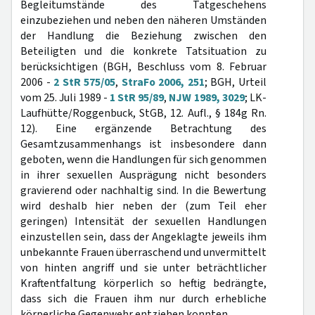
Begleitumstände des Tatgeschehens
einzubeziehen und neben den näheren Umständen
der Handlung die Beziehung zwischen den
Beteiligten und die konkrete Tatsituation zu
berücksichtigen (BGH, Beschluss vom 8. Februar
2006 -
2 StR 575/05
,
StraFo 2006, 251
; BGH, Urteil
vom 25. Juli 1989 -
1 StR 95/89
,
NJW 1989, 3029
; LK-
Laufhütte/Roggenbuck, StGB, 12. Aufl., § 184g Rn.
12). Eine ergänzende Betrachtung des
Gesamtzusammenhangs ist insbesondere dann
geboten, wenn die Handlungen für sich genommen
in ihrer sexuellen Ausprägung nicht besonders
gravierend oder nachhaltig sind. In die Bewertung
wird deshalb hier neben der (zum Teil eher
geringen) Intensität der sexuellen Handlungen
einzustellen sein, dass der Angeklagte jeweils ihm
unbekannte Frauen überraschend und unvermittelt
von hinten angriff und sie unter beträchtlicher
Kraftentfaltung körperlich so heftig bedrängte,
dass sich die Frauen ihm nur durch erhebliche
körperliche Gegenwehr entziehen konnten.