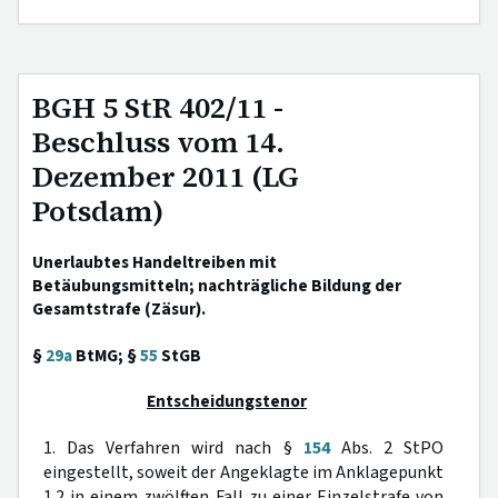
BGH 5 StR 402/11 -
Beschluss vom 14.
Dezember 2011 (LG
Potsdam)
Unerlaubtes Handeltreiben mit
Betäubungsmitteln; nachträgliche Bildung der
Gesamtstrafe (Zäsur).
§
29a
BtMG; §
55
StGB
Entscheidungstenor
1. Das Verfahren wird nach §
154
Abs. 2 StPO
eingestellt, soweit der Angeklagte im Anklagepunkt
1.2 in einem zwölften Fall zu einer Einzelstrafe von