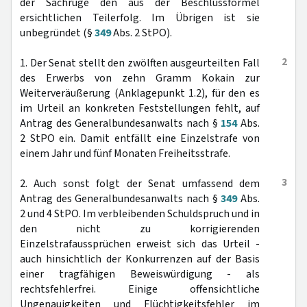
der Sachrüge den aus der Beschlussformel
ersichtlichen Teilerfolg. Im Übrigen ist sie
unbegründet (§
349
Abs. 2 StPO).
2
1. Der Senat stellt den zwölften ausgeurteilten Fall
des Erwerbs von zehn Gramm Kokain zur
Weiterveräußerung (Anklagepunkt 1.2), für den es
im Urteil an konkreten Feststellungen fehlt, auf
Antrag des Generalbundesanwalts nach §
154
Abs.
2 StPO ein. Damit entfällt eine Einzelstrafe von
einem Jahr und fünf Monaten Freiheitsstrafe.
3
2. Auch sonst folgt der Senat umfassend dem
Antrag des Generalbundesanwalts nach §
349
Abs.
2 und 4 StPO. Im verbleibenden Schuldspruch und in
den nicht zu korrigierenden
Einzelstrafaussprüchen erweist sich das Urteil -
auch hinsichtlich der Konkurrenzen auf der Basis
einer tragfähigen Beweiswürdigung - als
rechtsfehlerfrei. Einige offensichtliche
Ungenauigkeiten und Flüchtigkeitsfehler im