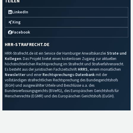
TEILEN
LinkedIn
Xing
Facebook
HRR-STRAFRECHT.DE
HRR-Strafrecht.de ist ein Service der Hamburger Anwaltskanzlei
Strate und
Kollegen
. Das Projekt bietet einen kostenlosen Zugang zur aktuellen
höchstrichterlichen Rechtsprechung im Strafrecht und Strafverfahrensrecht.
Es besteht aus der juristischen Fachzeitschrift
HRRS
, einem monatlichen
Newsletter
und einer
Rechtsprechungs-Datenbank
mit der
vollständigen strafrechtlichen Rechtsprechung des Bundesgerichtshofs
(BGH) und ausgewählter Urteile und Beschlüsse u.a. des
Bundesverfassungsgerichts (BVerfG), des Europäischen Gerichtshofs für
Menschenrechte (EGMR) und des Europäischen Gerichtshofs (EuGH).
Impressum
·
Datenschutz