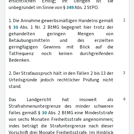
ersichtlichen Erfolg; im Übrigen ist sie
unbegründet im Sinne von §
349
Abs. 2 StPO.
2
1. Die Annahme gewerbsmäßigen Handelns gemäß
§
30
Abs. 1 Nr. 2 BtMG begegnet hier trotz der
gehandelten geringen Mengen von
Betäubungsmitteln und des erzielten
geringfügigen Gewinns mit Blick auf die
Tatfrequenz noch keinen durchgreifenden
Bedenken.
3
2. Der Strafausspruch hält in den Fällen 2 bis 13 der
Urteilsgründe jedoch rechtlicher Prüfung nicht
stand.
4
Das Landgericht hat insoweit als
Strafrahmenuntergrenze des minder schweren
Falles gemäß §
30
Abs. 2 BtMG eine Mindeststrafe
von sechs Monaten Freiheitsstrafe angenommen;
indes beträgt die Strafuntergrenze nach dieser
Vorschrift drei Monate Freiheitsstrafe. Im Hinblick