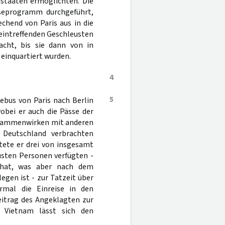
nstaaten ermöglichten. Die
seprogramm durchgeführt,
chend von Paris aus in die
n eintreffenden Geschleusten
cht, bis sie dann von in
einquartiert wurden.
4
5
ebus von Paris nach Berlin
obei er auch die Pässe der
usammenwirken mit anderen
 Deutschland verbrachten
tete er drei von insgesamt
usten Personen verfügten -
t hat, was aber nach dem
gen ist - zur Tatzeit über
ormal die Einreise in den
eitrag des Angeklagten zur
n Vietnam lässt sich den