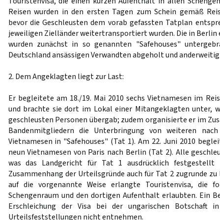
Touristenvisa, die einen kurzen Aufenthalt in allen Schenge
Reisen wurden in den ersten Tagen zum Schein gemäß Rei
bevor die Geschleusten dem vorab gefassten Tatplan entspre
jeweiligen Zielländer weitertransportiert wurden. Die in Berli
wurden zunächst in so genannten "Safehouses" untergebra
Deutschland ansässigen Verwandten abgeholt und anderweitig 
2. Dem Angeklagten liegt zur Last:
Er begleitete am 18./19. Mai 2010 sechs Vietnamesen im Reis
und brachte sie dort im Lokal einer Mitangeklagten unter, w
geschleusten Personen übergab; zudem organisierte er im Z
Bandenmitgliedern die Unterbringung von weiteren nach
Vietnamesen in "Safehouses" (Tat 1). Am 22. Juni 2010 beglei
neun Vietnamesen von Paris nach Berlin (Tat 2). Alle geschle
was das Landgericht für Tat 1 ausdrücklich festgestell
Zusammenhang der Urteilsgründe auch für Tat 2 zugrunde zu le
auf die vorgenannte Weise erlangte Touristenvisa, die f
Schengenraum und den dortigen Aufenthalt erlaubten. Ein B
Erschleichung der Visa bei der ungarischen Botschaft i
Urteilsfeststellungen nicht entnehmen.