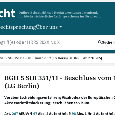
cht
Online-Zeitschrift und Rechtsprechungsdatenbank
für höchstrichterliche Rechtsprechung im Strafrecht
echtsprechung
Über uns
Suchen
GH 5 StR 351/11 - 10. Januar 2012 (LG Berlin) [= HRRS 2012 Nr. 205]
BGH 5 StR 351/11 - Beschluss vom 
(LG Berlin)
Vorabentscheidungsverfahren; Visakodex der Europäischen 
Akzessorietätslockerung; erschlichenes Visum.
Art.
267
AEUV; §
97
Abs. 2 AufenthG; §
96
Abs. 1 Nr. 1 AufenthG;