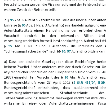
Feststellungen wurden die Visa nur aufgrund der Fehlvorstell
wahren Zweck der Reisen erteilt.
2. §
95
Abs. 6 AufenthG stellt für die Fälle des unerlaubten Auf
Einreise (§
95
Abs. 1 Nr. 2, 3 AufenthG) ein Handeln aufgrund e
Aufenthaltstitels einem Handeln ohne den erforderlichen Au
Vorschrift bewirkt in den relevanten Fällen trot
verwaltungsrechtlich formell bestandskräftigen Aufenthaltsti
§
95
Abs. 1 Nr. 2 und 3 AufenthG, die ihrerseits den A
"Schleusungstatbestände" nach §§
96
,
97
AufenthG bilden kann
a) Dass der deutsche Gesetzgeber diese Rechtsfolge herbei
keinem Zweifel. Unter anderem mit der durch Gesetz zur U
asylrechtlicher Richtlinien der Europäischen Union vom 19. A
1988) eingeführten Vorschrift des §
95
Abs. 6 AufenthG reagi
Bundesgerichtshofs vom 27. April 2005 (
2 StR 457/04
,
BGHS
Bundesgerichtshof entschieden, dass ausländerrechtlic
verwaltungsakzessorischen Straftatbestände des
Tatbestandswirkung zukommt, weswegen rechtsmissbräuchlich
wirksame Einreise- oder Aufenthaltsgenehmigungen (Visa