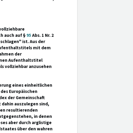
vollziehbare
ch auch auf §
95
Abs. 1 Nr. 2
schlagen" ist. Aus der
ufenthaltstitels mit dem
Rahmen der
nen Aufenthaltstitel
als vollziehbar anzusehen
ierung eines einheitlichen
9 des Europäischen
odex der Gemeinschaft
t dahin auszulegen sind,
ten resultierenden
entgegenstehen, in denen
ses aber durch arglistige
dstaates über den wahren