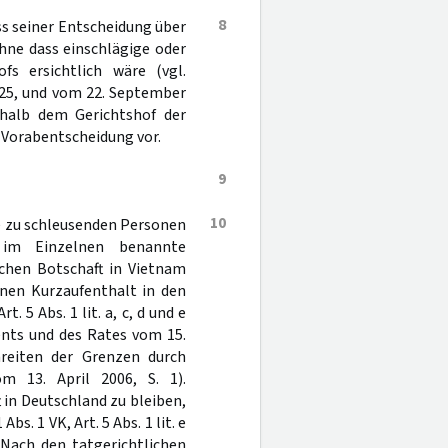
8
ss seiner Entscheidung über
 ohne dass einschlägige oder
fs ersichtlich wäre (vgl.
25, und vom 22. September
shalb dem Gerichtshof der
ur Vorabentscheidung vor.
9
10
ie zu schleusenden Personen
 im Einzelnen benannte
chen Botschaft in Vietnam
inen Kurzaufenthalt in den
. 5 Abs. 1 lit. a, c, d und e
ents und des Rates vom 15.
reiten der Grenzen durch
 13. April 2006, S. 1).
 in Deutschland zu bleiben,
s. 1 VK, Art. 5 Abs. 1 lit. e
. Nach den tatgerichtlichen