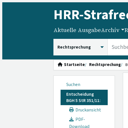
HRR
-Strafre
Aktuelle Ausgabe
Archiv
R
HRRS durchsuchen
Startseite
Rechtsprechung
B
Suchen
Entscheidung
BGH 5 StR 351/11:
Druckansicht
PDF-
Download