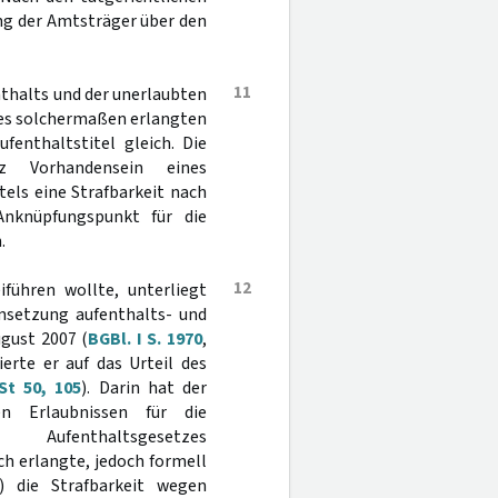
ung der Amtsträger über den
11
enthalts und der unerlaubten
ines solchermaßen erlangten
fenthaltstitel gleich. Die
z Vorhandensein eines
tels eine Strafbarkeit nach
nknüpfungspunkt für die
.
12
führen wollte, unterliegt
msetzung aufenthalts- und
ugust 2007 (
BGBl. I S. 1970
,
erte er auf das Urteil des
t 50, 105
). Darin hat der
hen Erlaubnissen für die
 Aufenthaltsgesetzes
 erlangte, jedoch formell
) die Strafbarkeit wegen