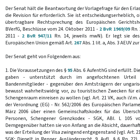
Der Senat hält die Beantwortung der Vorlagefrage für den Erla
die Revision für erforderlich. Sie ist entscheidungserheblich,
übertragbare Rechtsprechung des Europäischen Gerichtsho
BVerfG, Beschlüsse vom 24. Oktober 2011 -
2 BvR 1969/09
Rn. 
2011 -
2 BvR 947/11
Rn. 14, jeweils mwN). Er legt sie de
Europäischen Union gemäß Art.
267
Abs. 1 lit. a, Abs. 3 AEUV z
Der Senat geht von Folgendem aus:
1. Die Voraussetzungen des §
95
Abs. 6 AufenthG sind erfüllt. D
gaben - unterstützt durch im angefochtenen Urteil
Bandenmitglieder - gegenüber den Amtsträgern der ungaris
bewusst wahrheitswidrig vor, zu touristischen Zwecken für e
Schengenraum einreisen zu wollen (vgl. Art. 21 VK, auch i.V.m. Art
der Verordnung (EG) - Nr. 562/2006 des Europäischen Parlam
März 2006 über einen Gemeinschaftskodex für das Übersch
Personen, Schengener Grenzkodex - SGK, ABl. L 105 vom
Demgegenüber hatten sie von Anfang an die Absicht, dauerhaft
was der Erteilung der Visa zwingend entgegenstand (vgl. Art. 21 Ab
SGK; Dienelt in Renner, Ausländerrecht, 9. Aufl., § 6 Rn. 22)