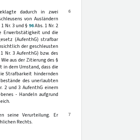
6
eklagte dadurch in zwei
schleusens von Ausländern
 1 Nr. 3 und §
96
Abs. 1 Nr. 2
e Erwerbstätigkeit und die
esetz (AufenthG) strafbar
nsichtlich der geschleusten
 1 Nr. 3 AufenthG) bzw. des
. Wie aus der Zitierung des §
ht in dem Umstand, dass die
ie Strafbarkeit hindernden
tbestände des unerlaubten
r. 2 und 3 AufenthG einem
gebenes - Handeln aufgrund
eich.
7
n seine Verurteilung. Er
hlichen Rechts.