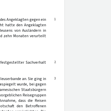
1
n des Angeklagten gegen ein
icht hatte den Angeklagten
eusens von Ausländern in
nd zehn Monaten verurteilt
2
festgestellter Sachverhalt
3
leuserbande an. Sie ging in
gespiegelt wurde, bei gegen
tnamesischen Staatsbürgern
e vorgeblichen Reisegruppen
 Annahme, dass die Reisen
Botschaft den Betroffenen