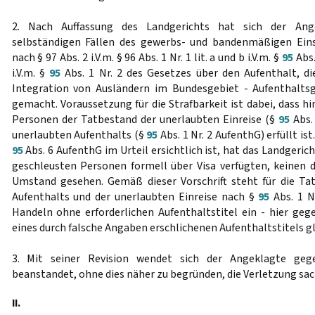
2. Nach Auffassung des Landgerichts hat sich der Ang
selbständigen Fällen des gewerbs- und bandenmäßigen Ein
nach § 97 Abs. 2 i.V.m. § 96 Abs. 1 Nr. 1 lit. a und b i.V.m. §
95
Abs.
i.V.m. §
95
Abs. 1 Nr. 2 des Gesetzes über den Aufenthalt, di
Integration von Ausländern im Bundesgebiet - Aufenthaltsg
gemacht. Voraussetzung für die Strafbarkeit ist dabei, dass hi
Personen der Tatbestand der unerlaubten Einreise (§
95
Abs.
unerlaubten Aufenthalts (§
95
Abs. 1 Nr. 2 AufenthG) erfüllt ist
95
Abs. 6 AufenthG im Urteil ersichtlich ist, hat das Landgeric
geschleusten Personen formell über Visa verfügten, keinen d
Umstand gesehen. Gemäß dieser Vorschrift steht für die Ta
Aufenthalts und der unerlaubten Einreise nach §
95
Abs. 1 N
Handeln ohne erforderlichen Aufenthaltstitel ein - hier ge
eines durch falsche Angaben erschlichenen Aufenthaltstitels gl
3. Mit seiner Revision wendet sich der Angeklagte gege
beanstandet, ohne dies näher zu begründen, die Verletzung sac
II.