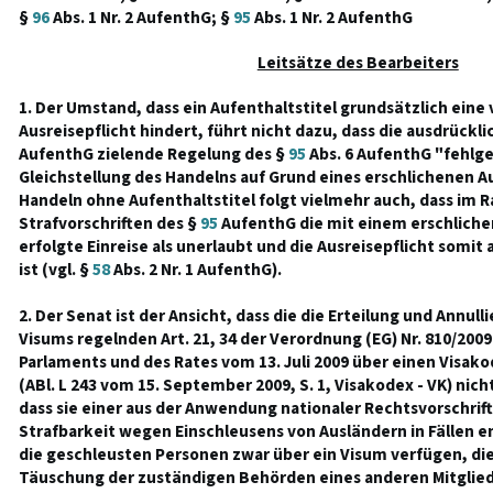
§
96
Abs. 1 Nr. 2 AufenthG; §
95
Abs. 1 Nr. 2 AufenthG
Leitsätze des Bearbeiters
1. Der Umstand, dass ein Aufenthaltstitel grundsätzlich eine 
Ausreisepflicht hindert, führt nicht dazu, dass die ausdrückli
AufenthG zielende Regelung des §
95
Abs. 6 AufenthG "fehlge
Gleichstellung des Handelns auf Grund eines erschlichenen A
Handeln ohne Aufenthaltstitel folgt vielmehr auch, dass im 
Strafvorschriften des §
95
AufenthG die mit einem erschliche
erfolgte Einreise als unerlaubt und die Ausreisepflicht somit 
ist (vgl. §
58
Abs. 2 Nr. 1 AufenthG).
2. Der Senat ist der Ansicht, dass die die Erteilung und Annull
Visums regelnden Art. 21, 34 der Verordnung (EG) Nr. 810/200
Parlaments und des Rates vom 13. Juli 2009 über einen Visak
(ABl. L 243 vom 15. September 2009, S. 1, Visakodex - VK) nich
dass sie einer aus der Anwendung nationaler Rechtsvorschrif
Strafbarkeit wegen Einschleusens von Ausländern in Fällen 
die geschleusten Personen zwar über ein Visum verfügen, die
Täuschung der zuständigen Behörden eines anderen Mitglie