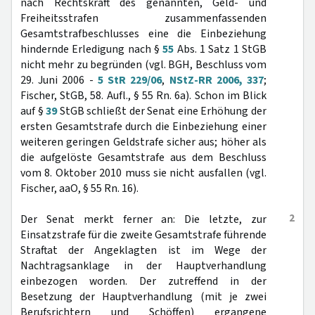
nach Rechtskraft des genannten, Geld- und
Freiheitsstrafen zusammenfassenden
Gesamtstrafbeschlusses eine die Einbeziehung
hindernde Erledigung nach §
55
Abs. 1 Satz 1 StGB
nicht mehr zu begründen (vgl. BGH, Beschluss vom
29. Juni 2006 -
5 StR 229/06
,
NStZ-RR 2006, 337
;
Fischer, StGB, 58. Aufl., § 55 Rn. 6a). Schon im Blick
auf §
39
StGB schließt der Senat eine Erhöhung der
ersten Gesamtstrafe durch die Einbeziehung einer
weiteren geringen Geldstrafe sicher aus; höher als
die aufgelöste Gesamtstrafe aus dem Beschluss
vom 8. Oktober 2010 muss sie nicht ausfallen (vgl.
Fischer, aaO, § 55 Rn. 16).
2
Der Senat merkt ferner an: Die letzte, zur
Einsatzstrafe für die zweite Gesamtstrafe führende
Straftat der Angeklagten ist im Wege der
Nachtragsanklage in der Hauptverhandlung
einbezogen worden. Der zutreffend in der
Besetzung der Hauptverhandlung (mit je zwei
Berufsrichtern und Schöffen) ergangene