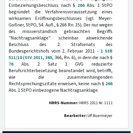
Einbeziehungsbeschluss nach §
266
Abs. 1 StPO
begründet die Verfahrensvoraussetzung eines
wirksamen Eröffnungsbeschlusses (vgl. Meyer-
Goßner, StPO, 54. Aufl., § 266 Rn. 15). Der nur wegen
des missverständlich gebrauchten Begriffs
"Nachtragsanklage" scheinbar abweichende
Beschluss des 2. Strafsenats des
Bundesgerichtshofs vom 2. Februar 2011 -
2 StR
511/10
(
StV 2011, 365
, 366, Rn. 6), in dem die nach §
76
Abs. 2 Satz 1 GVG reduzierte
Berufsrichterbesetzung beanstandet wird, betrifft,
wie die zusammenhängenden
Rechtsprechungszitate erweisen, keine nach §
266
Abs. 1 StPO einbezogene Nachtragsanklage.
HRRS-Nummer:
HRRS 2011 Nr. 1112
Bearbeiter:
Ulf Buermeyer