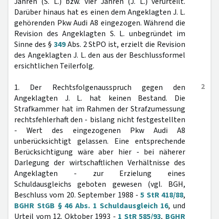
Jahren (S. L.) bzw. vier Jahren (J. L.) verurteilt.
Darüber hinaus hat es einen dem Angeklagten J. L.
gehörenden Pkw Audi A8 eingezogen. Während die
Revision des Angeklagten S. L. unbegründet im
Sinne des §
349
Abs. 2 StPO ist, erzielt die Revision
des Angeklagten J. L. den aus der Beschlussformel
ersichtlichen Teilerfolg.
2
1. Der Rechtsfolgenausspruch gegen den
Angeklagten J. L. hat keinen Bestand. Die
Strafkammer hat im Rahmen der Strafzumessung
rechtsfehlerhaft den - bislang nicht festgestellten
- Wert des eingezogenen Pkw Audi A8
unberücksichtigt gelassen. Eine entsprechende
Berücksichtigung wäre aber hier - bei näherer
Darlegung der wirtschaftlichen Verhältnisse des
Angeklagten - zur Erzielung eines
Schuldausgleichs geboten gewesen (vgl. BGH,
Beschluss vom 20. September 1988 -
5 StR 418/88
,
BGHR StGB § 46 Abs. 1 Schuldausgleich 16
, und
Urteil vom 12. Oktober 1993 -
1 StR 585/93
,
BGHR