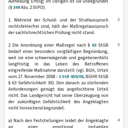
Aufhebung Erfolg; im Übrigen ist sie unbegründet
(§
349
Abs. 2 StPO).
2
1. Während der Schuld- und der Strafausspruch
rechtsfehlerfrei sind, hält der Maßregelausspruch
der sachlichrechtlichen Prüfung nicht stand.
3
2 Die Anordnung einer Maßregel nach §
63
StGB
bedarf einer besonders sorgfältigen Begründung,
weil sie eine schwerwiegende und gegebenenfalls
langfristig in das Leben des Betroffenen
eingreifende Maßnahme darstellt (vgl. BGH, Urteil
vom 27. November 2008 -
3 StR 450/08
, BGHR StGB
§ 63 Gefährlichkeit 30). Den danach zu stellenden
Anforderungen genügt das angefochtene Urteil
nicht. Das Landgericht hat seine Überzeugung von
der zukünftigen Gefährlichkeit des Angeklagten
nicht hinreichend begründet.
4
a) Nach den Feststellungen leidet der Angeklagte
an einer emotional instabilen