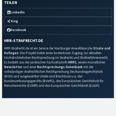
TEILEN
LinkedIn
Xing
Facebook
HRR-STRAFRECHT.DE
HRR-Strafrecht.de ist ein Service der Hamburger Anwaltskanzlei
Strate und
Kollegen
. Das Projekt bietet einen kostenlosen Zugang zur aktuellen
höchstrichterlichen Rechtsprechung im Strafrecht und Strafverfahrensrecht.
Es besteht aus der juristischen Fachzeitschrift
HRRS
, einem monatlichen
Newsletter
und einer
Rechtsprechungs-Datenbank
mit der
vollständigen strafrechtlichen Rechtsprechung des Bundesgerichtshofs
(BGH) und ausgewählter Urteile und Beschlüsse u.a. des
Bundesverfassungsgerichts (BVerfG), des Europäischen Gerichtshofs für
Menschenrechte (EGMR) und des Europäischen Gerichtshofs (EuGH).
Impressum
·
Datenschutz