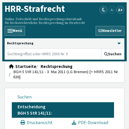
HRR
-Strafrecht
A-
A+
Online-Zeitschrift und Rechtsprechungsdatenbank
für höchstrichterliche Rechtsprechung im Strafrecht
Menü
Newsletter
HRRS durchsuchen
Suchen
Startseite
Rechtsprechung
BGH 5 StR 141/11 - 3. Mai 2011 (LG Bremen) [= HRRS 2011 Nr.
636]
Suchen
Entscheidung
BGH 5 StR 141/11:
Druckansicht
PDF-Download