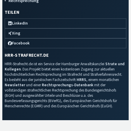
Rechtsprechung
TEILEN
LinkedIn
Xing
Facebook
HRR-STRAFRECHT.DE
HRR-Strafrecht.de ist ein Service der Hamburger Anwaltskanzlei
Strate und
Kollegen
. Das Projekt bietet einen kostenlosen Zugang zur aktuellen
höchstrichterlichen Rechtsprechung im Strafrecht und Strafverfahrensrecht.
Es besteht aus der juristischen Fachzeitschrift
HRRS
, einem monatlichen
Newsletter
und einer
Rechtsprechungs-Datenbank
mit der
vollständigen strafrechtlichen Rechtsprechung des Bundesgerichtshofs
(BGH) und ausgewählter Urteile und Beschlüsse u.a. des
Bundesverfassungsgerichts (BVerfG), des Europäischen Gerichtshofs für
Menschenrechte (EGMR) und des Europäischen Gerichtshofs (EuGH).
Impressum
·
Datenschutz