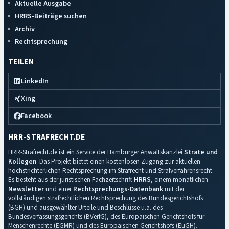
Aktuelle Ausgabe
HRRS-Beiträge suchen
Archiv
Rechtsprechung
TEILEN
LinkedIn
Xing
Facebook
HRR-STRAFRECHT.DE
HRR-Strafrecht.de ist ein Service der Hamburger Anwaltskanzlei
Strate und
Kollegen
. Das Projekt bietet einen kostenlosen Zugang zur aktuellen
höchstrichterlichen Rechtsprechung im Strafrecht und Strafverfahrensrecht.
Es besteht aus der juristischen Fachzeitschrift
HRRS
, einem monatlichen
Newsletter
und einer
Rechtsprechungs-Datenbank
mit der
vollständigen strafrechtlichen Rechtsprechung des Bundesgerichtshofs
(BGH) und ausgewählter Urteile und Beschlüsse u.a. des
Bundesverfassungsgerichts (BVerfG), des Europäischen Gerichtshofs für
Menschenrechte (EGMR) und des Europäischen Gerichtshofs (EuGH).