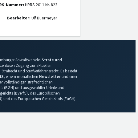
RS-Nummer:
HRRS 2011 Nr. 822
Bearbeiter:
Ulf Buermeyer
 Hamburger Anwaltskanzlei
Strate und
ostenlosen Zugang zur aktuellen
Strafrecht und Strafverfahrensrecht. Es besteht
RS
, einem monatlichen
Newsletter
und einer
r vollständigen strafrechtlichen
s (BGH) und ausgewählter Urteile und
gerichts (BVerfG), des Europäischen
R) und des Europäischen Gerichtshofs (EuGH).