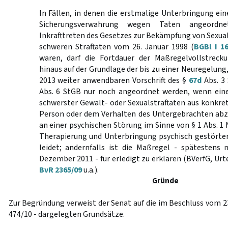
In Fällen, in denen die erstmalige Unterbringung eine
Sicherungsverwahrung wegen Taten angeordn
Inkrafttreten des Gesetzes zur Bekämpfung von Sexua
schweren Straftaten vom 26. Januar 1998 (
BGBl I 1
waren, darf die Fortdauer der Maßregelvollstreck
hinaus auf der Grundlage der bis zu einer Neuregelung,
2013 weiter anwendbaren Vorschrift des §
67d
Abs. 3 
Abs. 6 StGB nur noch angeordnet werden, wenn ein
schwerster Gewalt- oder Sexualstraftaten aus konkr
Person oder dem Verhalten des Untergebrachten abzu
an einer psychischen Störung im Sinne von § 1 Abs. 1 
Therapierung und Unterbringung psychisch gestörte
leidet; andernfalls ist die Maßregel - spätestens
Dezember 2011 - für erledigt zu erklären (BVerfG, Urt
BvR 2365/09
u.a.).
Gründe
Zur Begründung verweist der Senat auf die im Beschluss vom 23.
474/10 - dargelegten Grundsätze.