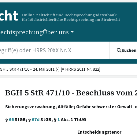
cht
Online-Zeitschrift und Rechtsprechungsdatenbank
für höchstrichterliche Rechtsprechung im Strafrecht
echtsprechung
Über uns
Suchen
GH 5 StR 471/10 - 24. Mai 2011 (-) [= HRRS 2011 Nr. 822]
BGH 5 StR 471/10 - Beschluss vom 
Sicherungsverwahrung; Altfälle; Gefahr schwerster Gewalt- o
§
66
StGB; §
67d
StGB; §
1
Abs. 1 ThUG
Entscheidungstenor