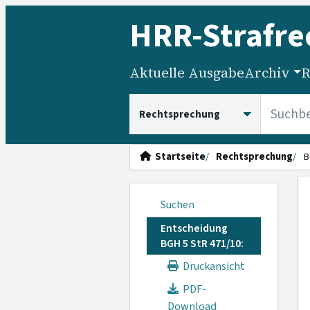
HRR
-Strafre
Aktuelle Ausgabe
Archiv
R
HRRS durchsuchen
Startseite
Rechtsprechung
B
Suchen
Entscheidung
BGH 5 StR 471/10:
Druckansicht
PDF-
Download