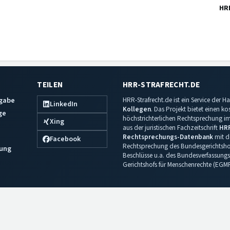
HR
TEILEN
HRR-STRAFRECHT.DE
sgabe
HRR-Strafrecht.de ist ein Service der
LinkedIn
Kollegen
. Das Projekt bietet einen k
ge
höchstrichterlichen Rechtsprechung im 
Xing
aus der juristischen Fachzeitschrift
HR
Rechtsprechungs-Datenbank
mit de
Facebook
Rechtsprechung des Bundesgerichtshof
ung
Beschlüsse u.a. des Bundesverfassungs
Gerichtshofs für Menschenrechte (EGM
Impressum
·
Datenschutz