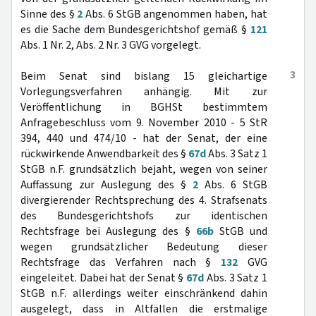
Sinne des §
2
Abs. 6 StGB angenommen haben, hat
es die Sache dem Bundesgerichtshof gemäß §
121
Abs. 1 Nr. 2, Abs. 2 Nr. 3 GVG vorgelegt.
3
Beim Senat sind bislang 15 gleichartige
Vorlegungsverfahren anhängig. Mit zur
Veröffentlichung in BGHSt bestimmtem
Anfragebeschluss vom 9. November 2010 - 5 StR
394, 440 und 474/10 - hat der Senat, der eine
rückwirkende Anwendbarkeit des §
67d
Abs. 3 Satz 1
StGB n.F. grundsätzlich bejaht, wegen von seiner
Auffassung zur Auslegung des §
2
Abs. 6 StGB
divergierender Rechtsprechung des 4. Strafsenats
des Bundesgerichtshofs zur identischen
Rechtsfrage bei Auslegung des §
66b
StGB und
wegen grundsätzlicher Bedeutung dieser
Rechtsfrage das Verfahren nach §
132
GVG
eingeleitet. Dabei hat der Senat §
67d
Abs. 3 Satz 1
StGB n.F. allerdings weiter einschränkend dahin
ausgelegt, dass in Altfällen die erstmalige