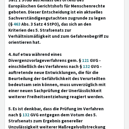
Satz 1 StGB aus Anlass des Urteils des
Europäischen Gerichtshofs für Menschenrechte
geboten. Dieser Entscheidung ist ein aktuelles
Sachverständigengutachten zugrunde zu legen
(§
463
Abs. 3 Satz 4 StPO), das sich an den
Kriterien des 5. Strafsenats zur
Verhältnismäßigkeit und zum Gefahrenbegriff zu
orientieren hat.
4. Auf etwa während eines
Divergenzvorlageverfahrens gem. §
121
GVG -
einschließlich des Verfahrens nach §
132
GVG -
auftretende neue Entwicklungen, die für die
Beurteilung der Gefährlichkeit des Verurteilten
bedeutsam sein können, muss unverzüglich mit
einer neuen Sachprüfung der Unerlässlichkeit
weiterer Freiheitsentziehung reagiert werden.
5. Es ist denkbar, dass die Prüfung im Verfahren
nach §
132
GVG entgegen dem Votum des 5.
Strafsenats zum Ergebnis genereller
Unzulässigkeit weiterer Maßregelvollstreckung