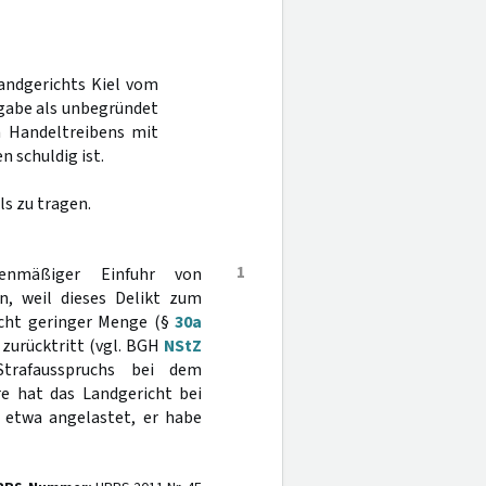
Landgerichts Kiel vom
gabe als unbegründet
 Handeltreibens mit
 schuldig ist.
s zu tragen.
1
denmäßiger Einfuhr von
n, weil dieses Delikt zum
cht geringer Menge (§
30a
zurücktritt (vgl. BGH
NStZ
trafausspruchs bei dem
re hat das Landgericht bei
etwa angelastet, er habe