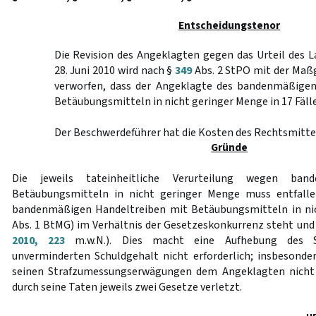
Entscheidungstenor
Die Revision des Angeklagten gegen das Urteil des 
28. Juni 2010 wird nach §
349
Abs. 2 StPO mit der Maß
verworfen, dass der Angeklagte des bandenmäßigen
Betäubungsmitteln in nicht geringer Menge in 17 Fällen
Der Beschwerdeführer hat die Kosten des Rechtsmittel
Gründe
Die jeweils tateinheitliche Verurteilung wegen ban
Betäubungsmitteln in nicht geringer Menge muss entfalle
bandenmäßigen Handeltreiben mit Betäubungsmitteln in ni
Abs. 1 BtMG) im Verhältnis der Gesetzeskonkurrenz steht und 
2010, 223
m.w.N.). Dies macht eine Aufhebung des S
unverminderten Schuldgehalt nicht erforderlich; insbesonde
seinen Strafzumessungserwägungen dem Angeklagten nicht 
durch seine Taten jeweils zwei Gesetze verletzt.