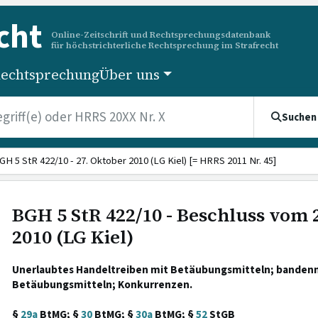
cht
Online-Zeitschrift und Rechtsprechungsdatenbank
für höchstrichterliche Rechtsprechung im Strafrecht
echtsprechung
Über uns
Suchen
GH 5 StR 422/10 - 27. Oktober 2010 (LG Kiel) [= HRRS 2011 Nr. 45]
BGH 5 StR 422/10 - Beschluss vom 
2010 (LG Kiel)
Unerlaubtes Handeltreiben mit Betäubungsmitteln; banden
Betäubungsmitteln; Konkurrenzen.
§
29a
BtMG; §
30
BtMG; §
30a
BtMG; §
52
StGB