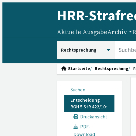
HRR
-Strafre
Aktuelle Ausgabe
Archiv
R
HRRS durchsuchen
Startseite
Rechtsprechung
B
Suchen
Entscheidung
BGH 5 StR 422/10:
Druckansicht
PDF-
Download