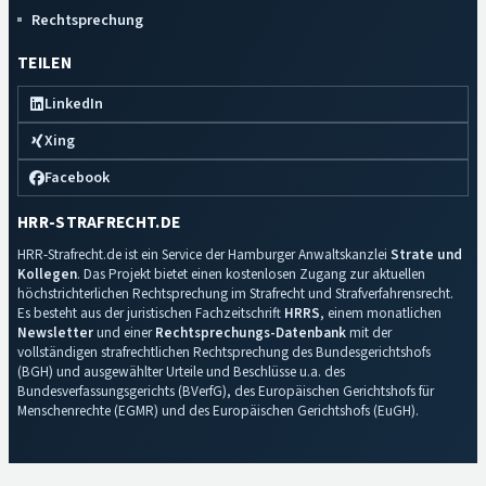
Rechtsprechung
TEILEN
LinkedIn
Xing
Facebook
HRR-STRAFRECHT.DE
HRR-Strafrecht.de ist ein Service der Hamburger Anwaltskanzlei
Strate und
Kollegen
. Das Projekt bietet einen kostenlosen Zugang zur aktuellen
höchstrichterlichen Rechtsprechung im Strafrecht und Strafverfahrensrecht.
Es besteht aus der juristischen Fachzeitschrift
HRRS
, einem monatlichen
Newsletter
und einer
Rechtsprechungs-Datenbank
mit der
vollständigen strafrechtlichen Rechtsprechung des Bundesgerichtshofs
(BGH) und ausgewählter Urteile und Beschlüsse u.a. des
Bundesverfassungsgerichts (BVerfG), des Europäischen Gerichtshofs für
Menschenrechte (EGMR) und des Europäischen Gerichtshofs (EuGH).
Impressum
·
Datenschutz