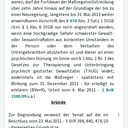
waren, darf die Fortdauer der Maßregelvollstreckung
über zehn Jahre hinaus auf der Grundlage der bis zu
einer Neuregelung, längstens bis 31. Mai 2013 weiter
anwendbaren Vorschrift des §
67d
Abs. 3 Satz 1 StGB
i.V.m. §
2
Abs. 6 StGB nur noch angeordnet werden,
wenn eine hochgradige Gefahr schwerster Gewalt-
oder Sexualstraftaten aus konkreten Umständen in
der Person oder dem Verhalten des
Untergebrachten abzuleiten ist und dieser an einer
psychischen Störung im Sinne von § 1 Abs. 1 Nr. 1 des
Gesetzes zur Therapierung und Unterbringung
psychisch gestörter Gewalttäter (ThUG) leidet;
andernfalls ist die Maßregel - spätestens mit
Wirkung zum 31. Dezember 2011 - für erledigt zu
erklären (BVerfG, Urteil vom 4. Mai 2011 -
2 BvR
2365/09
u.a.).
Gründe
1
Zur Begründung verweist der Senat auf die im
Beschluss vom 23. Mai 2011 - 5 StR 394, 440, 474/10
- dargelegten Grundsätze.